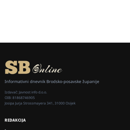
Informativni dnevnik Brodsko-posavske županije
Izdavač:
Javnost info d.o.o.
OIB:
81868746905
Josipa Jurja Strossmayera 341, 31000 Osijek
REDAKCIJA