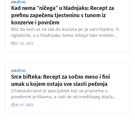
DRUŠTVO
Kad nema ʺničegaʺ u hladnjaku: Recept za
prefinu zapečenu tjesteninu s tunom iz
konzerve i povrćem
Bilo da vam se ne ide do dućana jer je vani hladno, ili
ogladnite, a u hladnjaku nema ničega lako možete
napraviti jelo koje je omiljeno u Australiji.
01. 02. 2023.
DRUŠTVO
Srce bifteka: Recept za sočno meso i fini
umak u kojem ostaju sve slasti pečenja
Chateaubriand je specijalitet koji se priprema u
posebnim prilikama, a radi se od središnjeg dijela
goveđeg filea – srca bifteka.
30. 01. 2023.