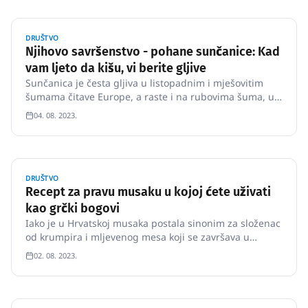
DRUŠTVO
Njihovo savršenstvo - pohane sunčanice: Kad
vam ljeto da kišu, vi berite gljive
Sunčanica je česta gljiva u listopadnim i mješovitim
šumama čitave Europe, a raste i na rubovima šuma, uz
puteve i na livadama.
04. 08. 2023.
DRUŠTVO
Recept za pravu musaku u kojoj ćete uživati
kao grčki bogovi
Iako je u Hrvatskoj musaka postala sinonim za složenac
od krumpira i mljevenog mesa koji se završava u
pećnici, zapravo je riječ o grčkom jelu koje ima nešto
02. 08. 2023.
drugačije namirnice.