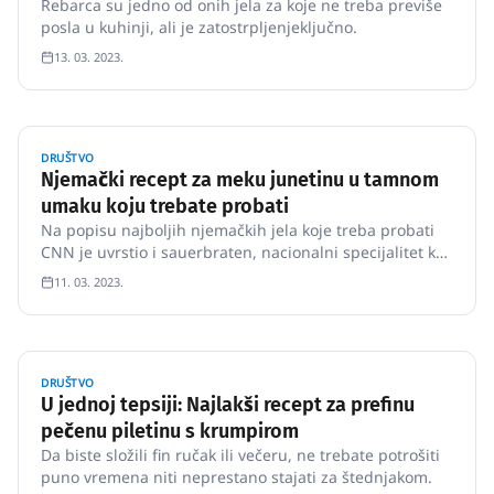
Rebarca su jedno od onih jela za koje ne treba previše
posla u kuhinji, ali je zatostrpljenjeključno.
13. 03. 2023.
DRUŠTVO
Njemački recept za meku junetinu u tamnom
umaku koju trebate probati
Na popisu najboljih njemačkih jela koje treba probati
CNN je uvrstio i sauerbraten, nacionalni specijalitet koji
bi se mogao prevesti kao „kiselo pečenje“.
11. 03. 2023.
DRUŠTVO
U jednoj tepsiji: Najlakši recept za prefinu
pečenu piletinu s krumpirom
Da biste složili fin ručak ili večeru, ne trebate potrošiti
puno vremena niti neprestano stajati za štednjakom.