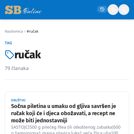
Naslovnica
#ručak
Naslovna
TAG
Društvo
ručak
Politika
79
članaka
Gospodarstvo
Život
Crna kronika
DRUŠTVO
Sport
Sočna piletina u umaku od gljiva savršen je
ručak koji će i djeca obožavati, a recept ne
Kultura
može biti jednostavniji
Osmrtnice
SASTOJCI500 g pilećeg filea (ili otkoštenog zabatka)500
g šampinjona1 manja glavica luka1 veća žlica ulja100 g