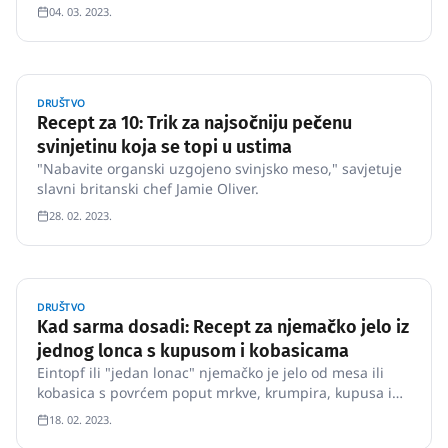
04. 03. 2023.
DRUŠTVO
Recept za 10: Trik za najsočniju pečenu
svinjetinu koja se topi u ustima
"Nabavite organski uzgojeno svinjsko meso," savjetuje
slavni britanski chef Jamie Oliver.
28. 02. 2023.
DRUŠTVO
Kad sarma dosadi: Recept za njemačko jelo iz
jednog lonca s kupusom i kobasicama
Eintopf ili "jedan lonac" njemačko je jelo od mesa ili
kobasica s povrćem poput mrkve, krumpira, kupusa i
luka koje se pirja u juhi ili uz dodatak vode.
18. 02. 2023.