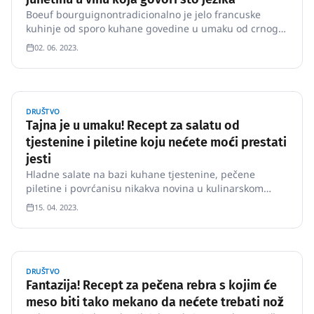
Boeuf bourguignontradicionalno je jelo francuske
kuhinje od sporo kuhane govedine u umaku od crnog
vina s lučicama, šampinjonima i slaninom.
02. 06. 2023.
DRUŠTVO
Tajna je u umaku! Recept za salatu od
tjestenine i piletine koju nećete moći prestati
jesti
Hladne salate na bazi kuhane tjestenine, pečene
piletine i povrćanisu nikakva novina u kulinarskom
svijetu.
15. 04. 2023.
DRUŠTVO
Fantazija! Recept za pečena rebra s kojim će
meso biti tako mekano da nećete trebati nož