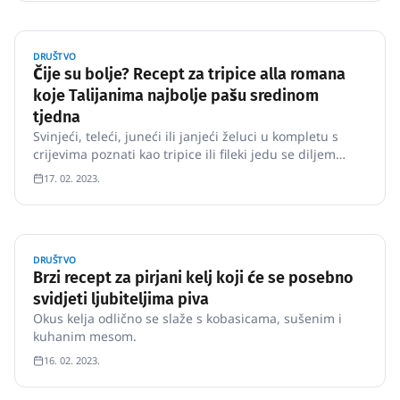
DRUŠTVO
Čije su bolje? Recept za tripice alla romana
koje Talijanima najbolje pašu sredinom
tjedna
Svinjeći, teleći, juneći ili janjeći želuci u kompletu s
crijevima poznati kao tripice ili fileki jedu se diljem
Mediterana, a u Italiji (baš kao i kod nas) svaka kuća
17. 02. 2023.
ljubitelja tih iznutrica ima svoj recept.
DRUŠTVO
Brzi recept za pirjani kelj koji će se posebno
svidjeti ljubiteljima piva
Okus kelja odlično se slaže s kobasicama, sušenim i
kuhanim mesom.
16. 02. 2023.