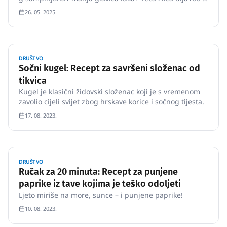
kiselog vrhnja1 žličica senfaSol, paparZačini po želji:
26. 05. 2025.
timijan, bosiljak, ljuta papričica...
DRUŠTVO
Sočni kugel: Recept za savršeni složenac od
tikvica
Kugel je klasični židovski složenac koji je s vremenom
zavolio cijeli svijet zbog hrskave korice i sočnog tijesta.
17. 08. 2023.
DRUŠTVO
Ručak za 20 minuta: Recept za punjene
paprike iz tave kojima je teško odoljeti
Ljeto miriše na more, sunce – i punjene paprike!
10. 08. 2023.