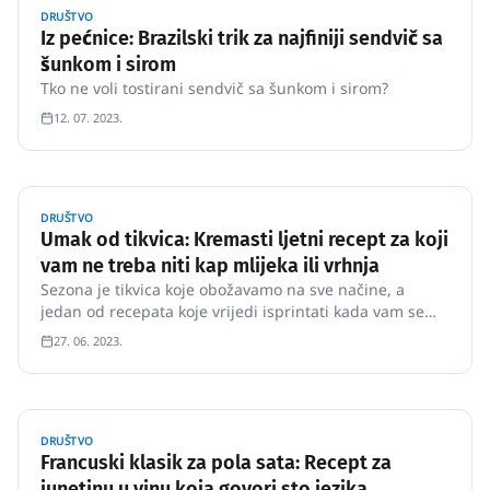
DRUŠTVO
Iz pećnice: Brazilski trik za najfiniji sendvič sa
šunkom i sirom
Tko ne voli tostirani sendvič sa šunkom i sirom?
12. 07. 2023.
DRUŠTVO
Umak od tikvica: Kremasti ljetni recept za koji
vam ne treba niti kap mlijeka ili vrhnja
Sezona je tikvica koje obožavamo na sve načine, a
jedan od recepata koje vrijedi isprintati kada vam se
jede nešto brzo i fino je umak u koji ne ide niti meso,
27. 06. 2023.
niti mlijeko, a ovisno o tome s čime ga poslužite, ne
mora sadržavati nit gluten.
DRUŠTVO
Francuski klasik za pola sata: Recept za
junetinu u vinu koja govori sto jezika