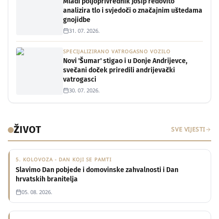
Mladi poljoprivrednik Josip redovito
analizira tlo i svjedoči o značajnim uštedama
gnojidbe
31. 07. 2026.
SPECIJALIZIRANO VATROGASNO VOZILO
Novi 'Šumar' stigao i u Donje Andrijevce,
svečani doček priredili andrijevački
vatrogasci
30. 07. 2026.
ŽIVOT
SVE VIJESTI
5. KOLOVOZA - DAN KOJI SE PAMTI
Slavimo Dan pobjede i domovinske zahvalnosti i Dan
hrvatskih branitelja
05. 08. 2026.