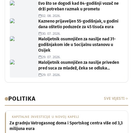
Evo što se dogodi kad 84-godišnji vozač ne
drži potreban razmak u prometu
02. 08. 2026.
Kazneno prijaveljen 55-godišnjak, u godini
dana oštetio poduzeće za 45 tisuća eura
30. 07. 2026.
Maloljetnik osumnjičen za nasilje nad 31-
godišnjakom ide u Socijalnu ustanovu u
Osijek
29. 07. 2026.
Maloljetnik osumnjičen za nasilje priveden
pred suca za mladež, čeka se odluka...
29. 07. 2026.
POLITIKA
SVE VIJESTI
KAPITALNE INVESTICIJE U NOVOJ KAPELI
Za gradnju Vatrogasnog doma i Sportskog centra više od 3,3
milijuna eura