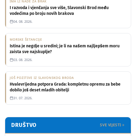
IMA LI NADE ZA BRAK
I razvoda i vjenčanja sve više, Slavonski Brod među
vodećima po broju novih brakova
04. 08. 2026.
MORSKE ŠETANCIJE
Istina je negdje u sredini; je li na našem najljepšem moru
zaista sve najskuplje?
03. 08. 2026.
JOŠ POZITIVE IZ SLAVONSKOG BRODA
Hvalevrijedna potpora Grada: kompletnu opremu za bebe
dobilo još deset mladih obitelji
NEUGASIV PLAMEN SJEĆANJA
31. 07. 2026.
Zahvaljujući žrtvi hrvatskih vitezova,
danas njihova i naša djeca žive u
slobodi
DRUŠTVO
SVE VIJESTI
05. 08. 2026.