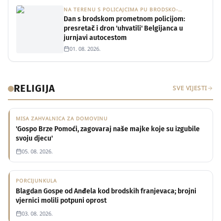
NA TERENU S POLICAJCIMA PU BRODSKO-
POSAVSKE
Dan s brodskom prometnom policijom:
presretač i dron 'uhvatili' Belgijanca u
jurnjavi autocestom
01. 08. 2026.
RELIGIJA
SVE VIJESTI
MISA ZAHVALNICA ZA DOMOVINU
'Gospo Brze Pomoći, zagovaraj naše majke koje su izgubile
svoju djecu'
05. 08. 2026.
PORCIJUNKULA
Blagdan Gospe od Anđela kod brodskih franjevaca; brojni
vjernici molili potpuni oprost
03. 08. 2026.