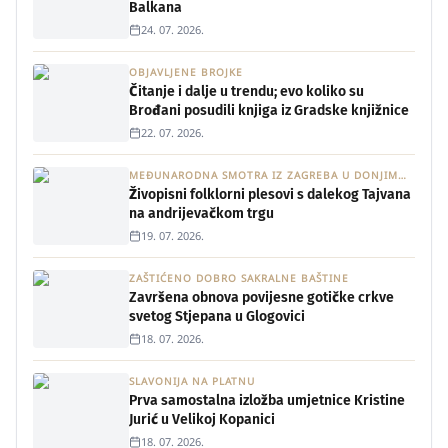
Balkana
24. 07. 2026.
OBJAVLJENE BROJKE
Čitanje i dalje u trendu; evo koliko su
Brođani posudili knjiga iz Gradske knjižnice
22. 07. 2026.
MEĐUNARODNA SMOTRA IZ ZAGREBA U DONJIM
ANDRIJEVCIMA
Živopisni folklorni plesovi s dalekog Tajvana
na andrijevačkom trgu
19. 07. 2026.
ZAŠTIĆENO DOBRO SAKRALNE BAŠTINE
Završena obnova povijesne gotičke crkve
svetog Stjepana u Glogovici
18. 07. 2026.
SLAVONIJA NA PLATNU
Prva samostalna izložba umjetnice Kristine
Jurić u Velikoj Kopanici
18. 07. 2026.