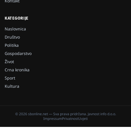
Kontakt
KATEGORIJE
Naslovnica
Društvo
Politika
Gospodarstvo
Život
Crna kronika
Sport
Kultura
©
2026
sbonline.net
— Sva prava pridržana.
Javnost info d.o.o.
Impressum
Privatnost
Uvjeti