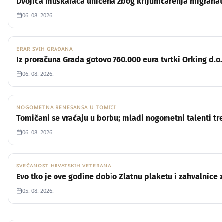
Dvojica muškaraca uhićena zbog krijumčarenja migrana
06. 08. 2026.
ERAR SVIH GRAĐANA
POLITIKA
Iz proračuna Grada gotovo 760.000 eura tvrtki Orking d.o.
06. 08. 2026.
NOGOMETNA RENESANSA U TOMICI
SPORT
Tomičani se vraćaju u borbu; mladi nogometni talenti t
06. 08. 2026.
SVEČANOST HRVATSKIH VETERANA
DRUŠTVO
Evo tko je ove godine dobio Zlatnu plaketu i zahvalnice
05. 08. 2026.