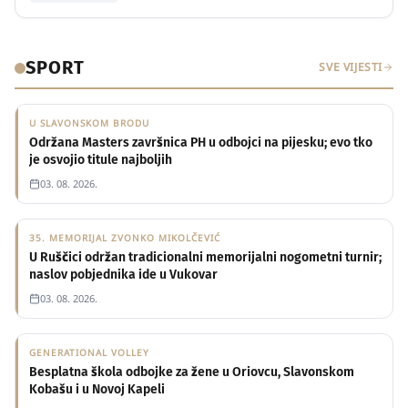
SPORT
SVE VIJESTI
U SLAVONSKOM BRODU
Održana Masters završnica PH u odbojci na pijesku; evo tko
je osvojio titule najboljih
03. 08. 2026.
35. MEMORIJAL ZVONKO MIKOLČEVIĆ
U Ruščici održan tradicionalni memorijalni nogometni turnir;
naslov pobjednika ide u Vukovar
03. 08. 2026.
GENERATIONAL VOLLEY
Besplatna škola odbojke za žene u Oriovcu, Slavonskom
Kobašu i u Novoj Kapeli