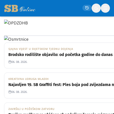
DRUŠTVO
PROJEKT IZVAN(K)LUPE
Pet gradskih osnovnih škola uvodi dodatne aktivnosti z
Redakcija
06. 08. 2026.
Naslovna
Društvo
SJAJNA VIJEST U SVJETSKOM TJEDNU DOJENJA
ŽIVOT
Politika
Brodsko rodilište objavilo: od početka godine do danas 4
Gospodarstvo
06. 08. 2026.
Život
Crna kronika
KREATIVNA UDRUGA MLADIH
KULTURA
Najavljen 19. SB Graffiti fest: Ples boja pod zvijezdama
Sport
06. 08. 2026.
Kultura
Osmrtnice
ZAVRŠILI U POŽEŠKOM ZATVORU
CRNA KRONIKA