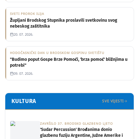
SVETI PROROK ILIJA
Župljani Brodskog Stupnika proslavili svetkovinu svog
nebeskog zaštitnika
20. 07. 2026.
HODOČASNIČKI DAN U BRODSKOM GOSPINU SVETIŠTU
"Budimo poput Gospe Brze Pomoći, 'brza pomoć' bližnjima u
potrebi"
OPĆINA PODCRKAVLJE
09. 07. 2026.
Misa u obnovljenoj kapeli u Glogovici;
nastavljaju se obnove drevnih
sakralnih objekata
KULTURA
SVE VIJESTI
30. 07. 2026.
ZAVRŠILO 37. BRODSKO GLAZBENO LJETO
'Sudar Percussion' Brođanima donio
glazbenu fuziju Argentine, Južne Amerike i