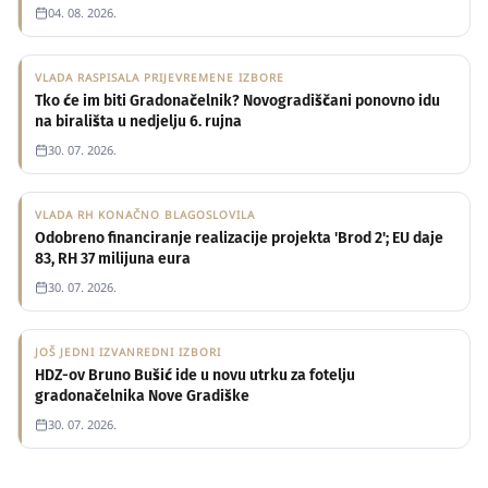
04. 08. 2026.
VLADA RASPISALA PRIJEVREMENE IZBORE
Tko će im biti Gradonačelnik? Novogradiščani ponovno idu
na birališta u nedjelju 6. rujna
30. 07. 2026.
VLADA RH KONAČNO BLAGOSLOVILA
Odobreno financiranje realizacije projekta 'Brod 2'; EU daje
83, RH 37 milijuna eura
30. 07. 2026.
JOŠ JEDNI IZVANREDNI IZBORI
HDZ-ov Bruno Bušić ide u novu utrku za fotelju
gradonačelnika Nove Gradiške
OPĆINA DONJI ANDRIJEVCI
30. 07. 2026.
Uskoro uporabna dozvola za nove
biciklističke staze: u pripremi još niz