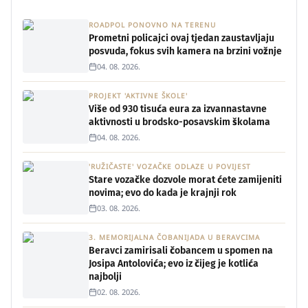
ROADPOL PONOVNO NA TERENU
Prometni policajci ovaj tjedan zaustavljaju
posvuda, fokus svih kamera na brzini vožnje
04. 08. 2026.
PROJEKT 'AKTIVNE ŠKOLE'
Više od 930 tisuća eura za izvannastavne
aktivnosti u brodsko-posavskim školama
04. 08. 2026.
'RUŽIČASTE' VOZAČKE ODLAZE U POVIJEST
Stare vozačke dozvole morat ćete zamijeniti
novima; evo do kada je krajnji rok
03. 08. 2026.
3. MEMORIJALNA ČOBANIJADA U BERAVCIMA
Beravci zamirisali čobancem u spomen na
Josipa Antolovića; evo iz čijeg je kotlića
najbolji
02. 08. 2026.