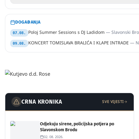
DOGAĐANJA
Poloj Summer Sessions s DJ Ladidom
—
Slavonski Br
07.08.
KONCERT TOMISLAVA BRALIĆA I KLAPE INTRADE
—
N
09.08.
GLAVNA VIJEST
Dvije nesreće na autocesti A3, intervenirali
oriovački vatrogasci
CRNA KRONIKA
SVE VIJESTI
02. 08. 2026.
Odjekuju sirene, policijska potjera po
Slavonskom Brodu
02. 08. 2026.