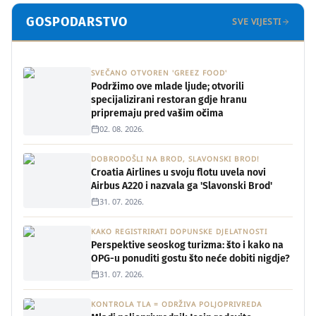
razvojnih projekata
GOSPODARSTVO
SVE VIJESTI
03. 08. 2026.
SVEČANO OTVOREN 'GREEZ FOOD'
Podržimo ove mlade ljude; otvorili
specijalizirani restoran gdje hranu
pripremaju pred vašim očima
02. 08. 2026.
DOBRODOŠLI NA BROD, SLAVONSKI BROD!
Croatia Airlines u svoju flotu uvela novi
Airbus A220 i nazvala ga 'Slavonski Brod'
31. 07. 2026.
KAKO REGISTRIRATI DOPUNSKE DJELATNOSTI
Perspektive seoskog turizma: što i kako na
OPG-u ponuditi gostu što neće dobiti nigdje?
31. 07. 2026.
KONTROLA TLA = ODRŽIVA POLJOPRIVREDA