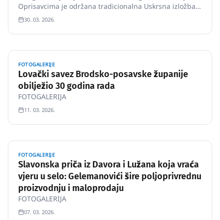
Oprisavcima je održana tradicionalna Uskrsna izložba
korpica i salvetica, koja je i ove godine privukla velik
30. 03. 2026.
broj posjetitelja.
FOTOGALERIJE
Lovački savez Brodsko-posavske županije
obilježio 30 godina rada
FOTOGALERIJA
11. 03. 2026.
FOTOGALERIJE
Slavonska priča iz Davora i Lužana koja vraća
vjeru u selo: Gelemanovići šire poljoprivrednu
proizvodnju i maloprodaju
FOTOGALERIJA
07. 03. 2026.