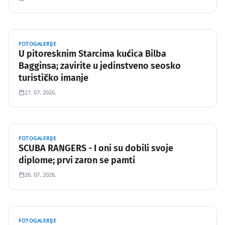
FOTOGALERIJE
U pitoresknim Starcima kućica Bilba
Bagginsa; zavirite u jedinstveno seosko
turističko imanje
27. 07. 2026.
FOTOGALERIJE
SCUBA RANGERS - I oni su dobili svoje
diplome; prvi zaron se pamti
26. 07. 2026.
FOTOGALERIJE