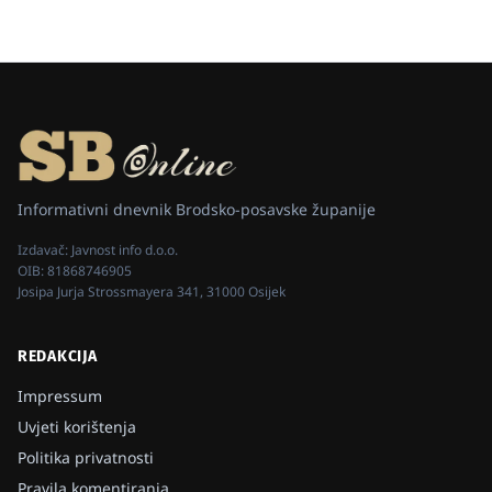
Informativni dnevnik Brodsko-posavske županije
Izdavač:
Javnost info d.o.o.
OIB:
81868746905
Josipa Jurja Strossmayera 341, 31000 Osijek
REDAKCIJA
Impressum
Uvjeti korištenja
Politika privatnosti
Pravila komentiranja