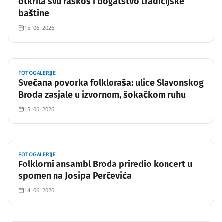
otkrila svu raskoš i bogatstvo tradicijske
baštine
15. 06. 2026.
FOTOGALERIJE
Svečana povorka folkloraša: ulice Slavonskog
Broda zasjale u izvornom, šokačkom ruhu
15. 06. 2026.
FOTOGALERIJE
Folklorni ansambl Broda priredio koncert u
spomen na Josipa Perčevića
14. 06. 2026.