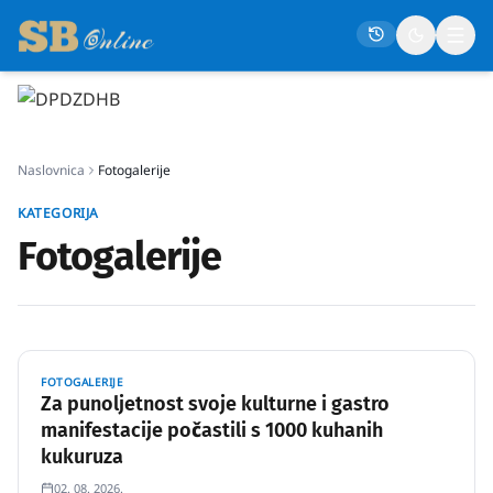
Naslovna
Naslovnica
Fotogalerije
Društvo
KATEGORIJA
Politika
Fotogalerije
Gospodarstvo
Život
Crna kronika
Sport
FOTOGALERIJE
Za punoljetnost svoje kulturne i gastro
Kultura
manifestacije počastili s 1000 kuhanih
kukuruza
Osmrtnice
02. 08. 2026.