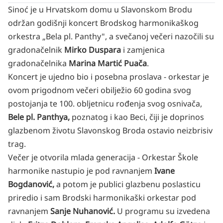
Sinoć je u Hrvatskom domu u Slavonskom Brodu
održan godišnji koncert Brodskog harmonikaškog
orkestra „Bela pl. Panthy", a svečanoj večeri nazočili su
gradonačelnik
Mirko Duspara
i zamjenica
gradonačelnika
Marina Martić Puača
.
Koncert je ujedno bio i posebna proslava - orkestar je
ovom prigodnom večeri obilježio 60 godina svog
postojanja te 100. obljetnicu rođenja svog osnivača,
Bele pl. Panthya,
poznatog i kao Beci, čiji je doprinos
glazbenom životu Slavonskog Broda ostavio neizbrisiv
trag.
Večer je otvorila mlada generacija - Orkestar Škole
harmonike nastupio je pod ravnanjem
Ivane
Bogdanović,
a potom je publici glazbenu poslasticu
priredio i sam Brodski harmonikaški orkestar pod
ravnanjem
Sanje Nuhanović.
U programu su izvedena