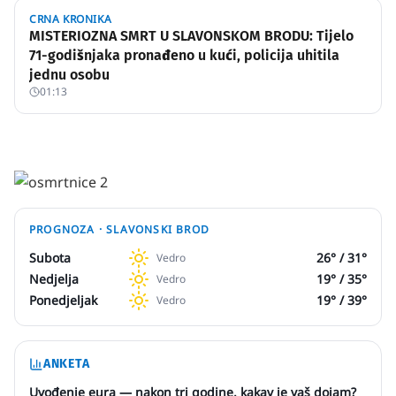
CRNA KRONIKA
MISTERIOZNA SMRT U SLAVONSKOM BRODU: Tijelo
71-godišnjaka pronađeno u kući, policija uhitila
jednu osobu
01:13
PROGNOZA ·
SLAVONSKI BROD
Subota
26
° /
31
°
Vedro
Nedjelja
19
° /
35
°
Vedro
Ponedjeljak
19
° /
39
°
Vedro
ANKETA
Uvođenje eura — nakon tri godine, kakav je vaš dojam?