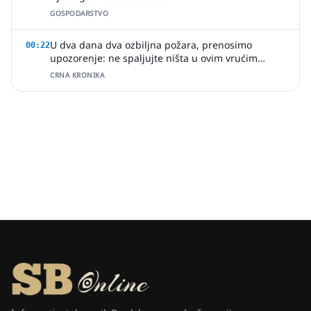
GOSPODARSTVO
U dva dana dva ozbiljna požara, prenosimo
00:22
upozorenje: ne spaljujte ništa u ovim vrućim
ljetnim danima
CRNA KRONIKA