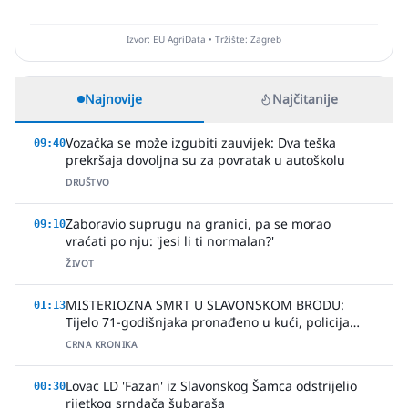
Izvor: EU AgriData • Tržište: Zagreb
Najnovije
Najčitanije
Vozačka se može izgubiti zauvijek: Dva teška
09:40
prekršaja dovoljna su za povratak u autoškolu
DRUŠTVO
Zaboravio suprugu na granici, pa se morao
09:10
vraćati po nju: 'jesi li ti normalan?'
ŽIVOT
MISTERIOZNA SMRT U SLAVONSKOM BRODU:
01:13
Tijelo 71-godišnjaka pronađeno u kući, policija
uhitila jednu osobu
CRNA KRONIKA
Lovac LD 'Fazan' iz Slavonskog Šamca odstrijelio
00:30
rijetkog srndača šubaraša