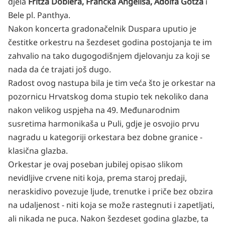
djela
Fritza Doblera, Francka Angelisa, Adolfa Götza
i
Bele pl. Panthya.
Nakon koncerta gradonačelnik Duspara uputio je
čestitke orkestru na šezdeset godina postojanja te im
zahvalio na tako dugogodišnjem djelovanju za koji se
nada da će trajati još dugo.
Radost ovog nastupa bila je tim veća što je orkestar na
pozornicu Hrvatskog doma stupio tek nekoliko dana
nakon velikog uspjeha na 49. Međunarodnim
susretima harmonikaša u Puli, gdje je osvojio prvu
nagradu u kategoriji orkestara bez dobne granice -
klasična glazba.
Orkestar je ovaj poseban jubilej opisao slikom
nevidljive crvene niti koja, prema staroj predaji,
neraskidivo povezuje ljude, trenutke i priče bez obzira
na udaljenost - niti koja se može rastegnuti i zapetljati,
ali nikada ne puca. Nakon šezdeset godina glazbe, ta