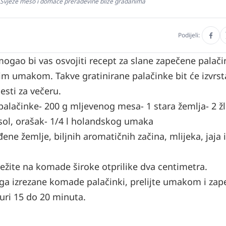
: Svježe meso i domaće prerađevine bliže građanima
Podijeli:
, mogao bi vas osvojiti recept za slane zapečene palač
m umakom. Takve gratinirane palačinke bit će izvrs
esti za večeru.
 palačinke
- 200 g mljevenog mesa
- 1 stara žemlja
- 2 ž
 sol, orašak
- 1/4 l holandskog umaka
e žemlje, biljnih aromatičnih začina, mlijeka, jaja i
režite na komade široke otprilike dva centimetra.
ega izrezane komade palačinki, prelijte umakom i zap
turi 15 do 20 minuta.