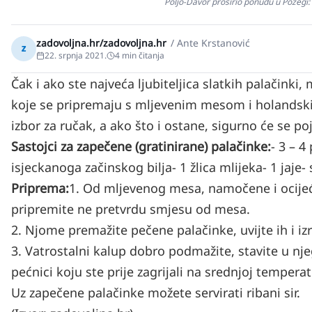
Poljo-Davor proširio ponudu u Požegi
zadovoljna.hr/zadovoljna.hr
/
Ante Krstanović
z
22. srpnja 2021.
4
min čitanja
Čak i ako ste najveća ljubiteljica slatkih palačinki
koje se pripremaju s mljevenim mesom i holandski
izbor za ručak, a ako što i ostane, sigurno će se poj
Sastojci za zapečene (gratinirane) palačinke:
- 3 – 4
isjeckanoga začinskog bilja
- 1 žlica mlijeka
- 1 jaje
-
Priprema:
1. Od mljevenog mesa, namočene i ocijeđen
pripremite ne pretvrdu smjesu od mesa.
2. Njome premažite pečene palačinke, uvijte ih i iz
3. Vatrostalni kalup dobro podmažite, stavite u nj
pećnici koju ste prije zagrijali na srednjoj tempera
Uz zapečene palačinke možete servirati ribani sir.