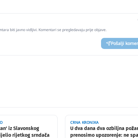
tara biti javno vidljivi. Komentari se pregledavaju prije objave.
Pošalji kome
VO
CRNA KRONIKA
zan' iz Slavonskog
U dva dana dva ozbiljna požar
jelio rijetkog srndača
prenosimo upozorenje: ne spa