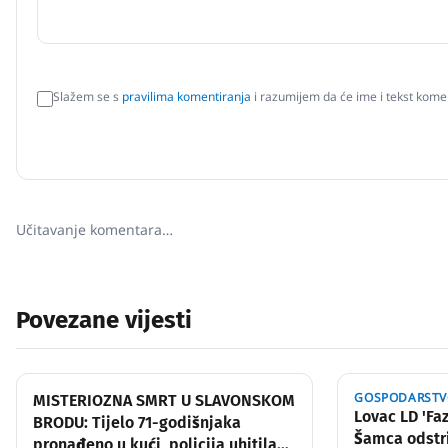
Slažem se s
pravilima komentiranja
i razumijem da će ime i tekst komen
Učitavanje komentara…
Povezane vijesti
GOSPODARST
MISTERIOZNA SMRT U SLAVONSKOM
Lovac LD 'Fa
BRODU: Tijelo 71-godišnjaka
Šamca odstri
pronađeno u kući, policija uhitila