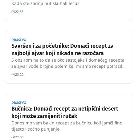
Kada ste zadnji put skuhali leću?
22:56
DRUŠTVO
Savršen i za početnike: Domaći recept za
najbolji ajvar koji nikada ne razočara
S obzirom na to da se oko sastojaka i domaćeg recepta
za ajvar vode brojne polemike, mi smo recept potražili
kod Makedonke Vesne, u čijem se domu ajvar
23:22
tradicionalno priprema po istom receptu već
desetljećima.
DRUŠTVO
Bučnica: Domaći recept za netipični desert
koji može zamijeniti ručak
Donosimo vam bakin recept za bučnicu koji jamči fino
tijesto i sočno punjenje.
22:00