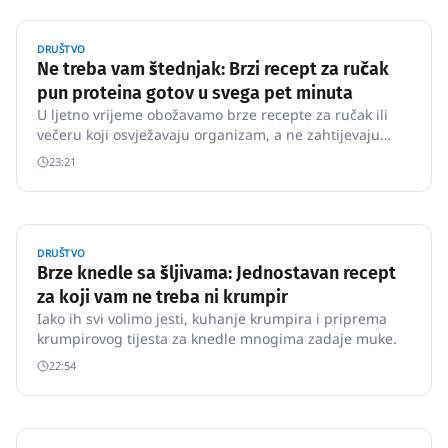
DRUŠTVO
Ne treba vam štednjak: Brzi recept za ručak
pun proteina gotov u svega pet minuta
U ljetno vrijeme obožavamo brze recepte za ručak ili
večeru koji osvježavaju organizam, a ne zahtijevaju
paljenje pećnice.
23:21
DRUŠTVO
Brze knedle sa šljivama: Jednostavan recept
za koji vam ne treba ni krumpir
Iako ih svi volimo jesti, kuhanje krumpira i priprema
krumpirovog tijesta za knedle mnogima zadaje muke.
22:54