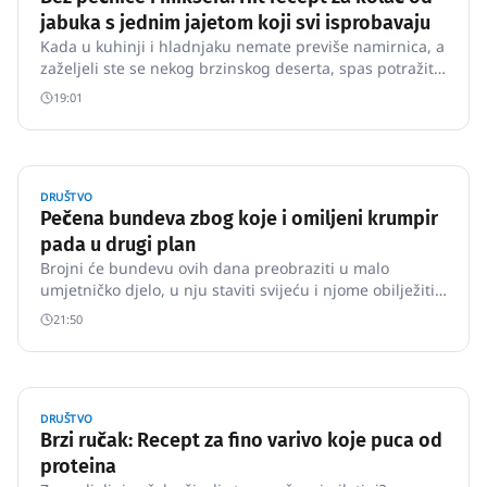
jabuka s jednim jajetom koji svi isprobavaju
Kada u kuhinji i hladnjaku nemate previše namirnica, a
zaželjeli ste se nekog brzinskog deserta, spas potražite
u ovom ukusnom kolaču s jabukama za koji vam treba
19:01
samo jedno jaje, dvije jabuke i minimum dodatnih
sastojaka.
DRUŠTVO
Pečena bundeva zbog koje i omiljeni krumpir
pada u drugi plan
Brojni će bundevu ovih dana preobraziti u malo
umjetničko djelo, u nju staviti svijeću i njome obilježiti
Noć vještica.
21:50
DRUŠTVO
Brzi ručak: Recept za fino varivo koje puca od
proteina