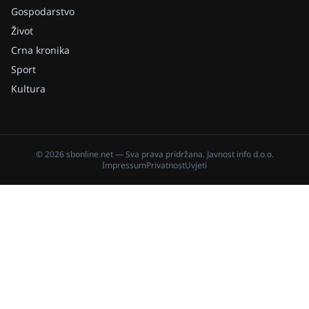
Gospodarstvo
Život
Crna kronika
Sport
Kultura
©
2026
sbonline.net
— Sva prava pridržana.
Javnost info d.o.o.
Impressum
Privatnost
Uvjeti