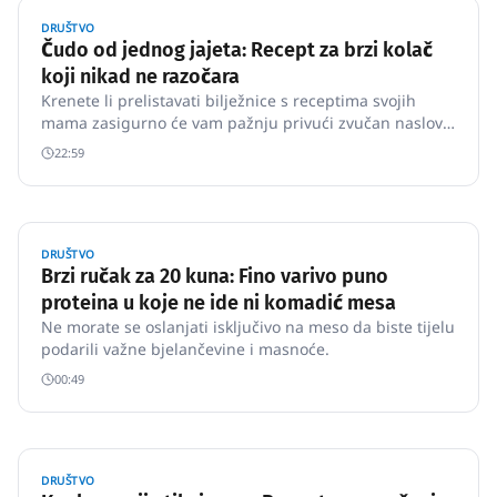
DRUŠTVO
Čudo od jednog jajeta: Recept za brzi kolač
koji nikad ne razočara
Krenete li prelistavati bilježnice s receptima svojih
mama zasigurno će vam pažnju privući zvučan naslov –
“Čudo od jednog jajeta”.
22:59
DRUŠTVO
Brzi ručak za 20 kuna: Fino varivo puno
proteina u koje ne ide ni komadić mesa
Ne morate se oslanjati isključivo na meso da biste tijelu
podarili važne bjelančevine i masnoće.
00:49
DRUŠTVO