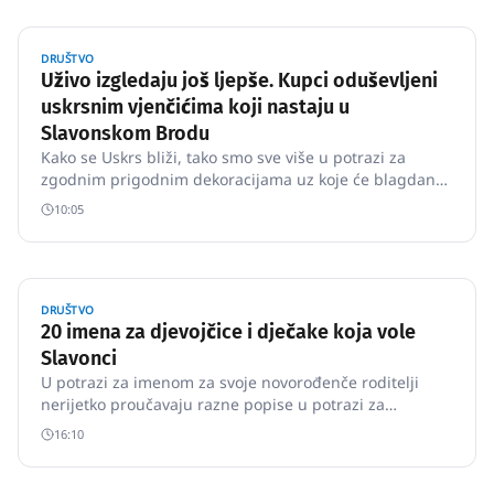
DRUŠTVO
Uživo izgledaju još ljepše. Kupci oduševljeni
uskrsnim vjenčićima koji nastaju u
Slavonskom Brodu
Kako se Uskrs bliži, tako smo sve više u potrazi za
zgodnim prigodnim dekoracijama uz koje će blagdan
biti još posebniji i ljepši.
10:05
DRUŠTVO
20 imena za djevojčice i dječake koja vole
Slavonci
U potrazi za imenom za svoje novorođenče roditelji
nerijetko proučavaju razne popise u potrazi za
inspiracijom.
16:10