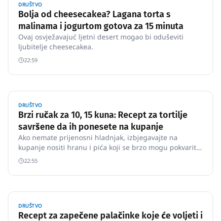
DRUŠTVO
Bolja od cheesecakea? Lagana torta s
malinama i jogurtom gotova za 15 minuta
Ovaj osvježavajuć ljetni desert mogao bi oduševiti
ljubitelje cheesecakea.
22:59
DRUŠTVO
Brzi ručak za 10, 15 kuna: Recept za tortilje
savršene da ih ponesete na kupanje
Ako nemate prijenosni hladnjak, izbjegavajte na
kupanje nositi hranu i pića koji se brzo mogu pokvariti
na suncu.
22:55
DRUŠTVO
Recept za zapečene palačinke koje će voljeti i