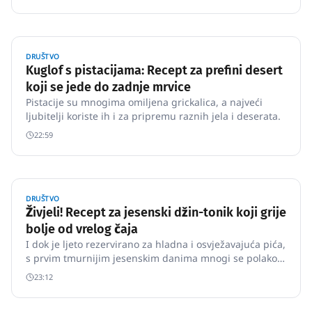
je svestran.
DRUŠTVO
Kuglof s pistacijama: Recept za prefini desert
koji se jede do zadnje mrvice
Pistacije su mnogima omiljena grickalica, a najveći
ljubitelji koriste ih i za pripremu raznih jela i deserata.
22:59
DRUŠTVO
Živjeli! Recept za jesenski džin-tonik koji grije
bolje od vrelog čaja
I dok je ljeto rezervirano za hladna i osvježavajuća pića,
s prvim tmurnijim jesenskim danima mnogi se polako
vraćaju toplijim pićima.
23:12