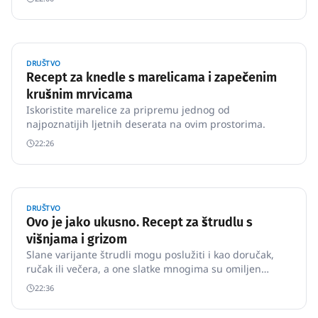
DRUŠTVO
Recept za knedle s marelicama i zapečenim
krušnim mrvicama
Iskoristite marelice za pripremu jednog od
najpoznatijih ljetnih deserata na ovim prostorima.
22:26
DRUŠTVO
Ovo je jako ukusno. Recept za štrudlu s
višnjama i grizom
Slane varijante štrudli mogu poslužiti i kao doručak,
ručak ili večera, a one slatke mnogima su omiljen
desert, pogotovo u ljetnom razdoblju kada se mogu
22:36
filati raznim sezonskim voćem.