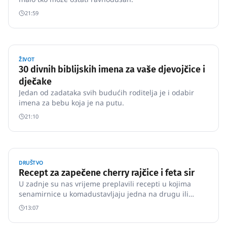
21:59
ŽIVOT
30 divnih biblijskih imena za vaše djevojčice i
dječake
Jedan od zadataka svih budućih roditelja je i odabir
imena za bebu koja je na putu.
21:10
DRUŠTVO
Recept za zapečene cherry rajčice i feta sir
U zadnje su nas vrijeme preplavili recepti u kojima
senamirnice u komadustavljaju jedna na drugu ili
jedna uz drugu u jednu posudu za pečenje.
13:07