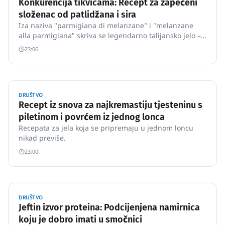
Konkurencija tikvicama: Recept za zapečeni
složenac od patlidžana i sira
Iza naziva "parmigiana di melanzane" i "melanzane
alla parmigiana" skriva se legendarno talijansko jelo –
zapečeni složenac od patlidžana, rajčice i sira.
23:06
DRUŠTVO
Recept iz snova za najkremastiju tjesteninu s
piletinom i povrćem iz jednog lonca
Recepata za jela koja se pripremaju u jednom loncu
nikad previše.
23:00
DRUŠTVO
Jeftin izvor proteina: Podcijenjena namirnica
koju je dobro imati u smočnici