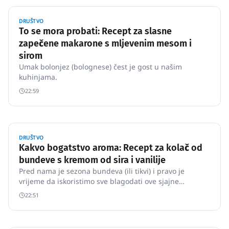
DRUŠTVO
To se mora probati: Recept za slasne
zapečene makarone s mljevenim mesom i
sirom
Umak bolonjez (bolognese) čest je gost u našim
kuhinjama.
22:59
DRUŠTVO
Kakvo bogatstvo aroma: Recept za kolač od
bundeve s kremom od sira i vanilije
Pred nama je sezona bundeva (ili tikvi) i pravo je
vrijeme da iskoristimo sve blagodati ove sjajne
namirnice.
22:51