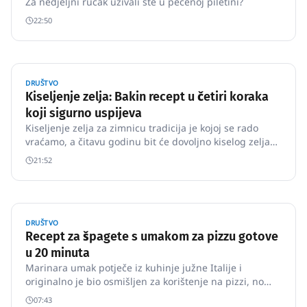
Za nedjeljni ručak uživali ste u pečenoj piletini?
22:50
DRUŠTVO
Kiseljenje zelja: Bakin recept u četiri koraka
koji sigurno uspijeva
Kiseljenje zelja za zimnicu tradicija je kojoj se rado
vraćamo, a čitavu godinu bit će dovoljno kiselog zelja
za zdrav i okrepljujući obrok.
21:52
DRUŠTVO
Recept za špagete s umakom za pizzu gotove
u 20 minuta
Marinara umak potječe iz kuhinje južne Italije i
originalno je bio osmišljen za korištenje na pizzi, no
izvrsno se slaže i s tjesteninom, brzo se priprema i vrlo
07:43