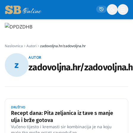
Naslovna
Naslovnica
Autori
zadovoljna.hr/zadovoljna.hr
Društvo
AUTOR
Politika
z
zadovoljna.hr/zadovoljna.h
Gospodarstvo
Život
Crna kronika
Sport
DRUŠTVO
Recept dana: Pita zeljanica iz tave s manje
Kultura
ulja i brže gotova
Osmrtnice
Vučeno tijesto i kremasti sir kombinacija je na koju
malo tko može ostati ravnodušan.