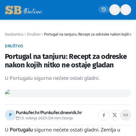
Naslovnica
Društvo
Portugal na tanjuru: Recept za odreske nakon kojih nit
Naslovna
DRUŠTVO
Društvo
Portugal na tanjuru: Recept za odreske
Politika
nakon kojih nitko ne ostaje gladan
Gospodarstvo
U Portugalu sigurno nećete ostati gladni.
Život
Crna kronika
Sport
Punkufer.hr/Punkufer.dnevnik.hr
P
Kultura
13. svibnja 2023.
4
min čitanja
Osmrtnice
U
Portugalu
sigurno nećete ostati gladni. Zemlja u