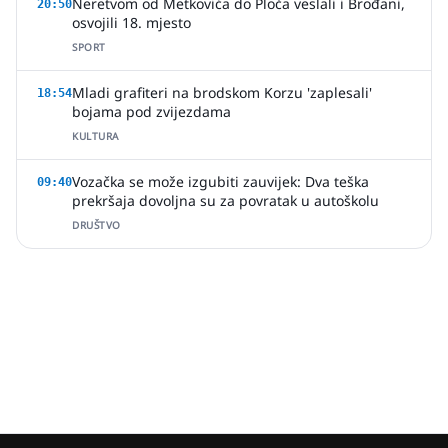
Neretvom od Metkovića do Ploča veslali i Brođani,
20:50
osvojili 18. mjesto
SPORT
Mladi grafiteri na brodskom Korzu 'zaplesali'
18:54
bojama pod zvijezdama
KULTURA
Vozačka se može izgubiti zauvijek: Dva teška
09:40
prekršaja dovoljna su za povratak u autoškolu
DRUŠTVO