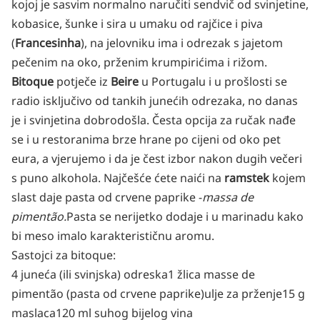
kojoj je sasvim normalno naručiti sendvič od svinjetine,
kobasice, šunke i sira u umaku od rajčice i piva
(
Francesinha
), na jelovniku ima i odrezak s jajetom
pečenim na oko, prženim krumpirićima i rižom.
Bitoque
potječe iz
Beire
u Portugalu i u prošlosti se
radio isključivo od tankih junećih odrezaka, no danas
je i svinjetina dobrodošla. Česta opcija za ručak nađe
se i u restoranima brze hrane po cijeni od oko pet
eura, a vjerujemo i da je čest izbor nakon dugih večeri
s puno alkohola. Najčešće ćete naići na
ramstek
kojem
slast daje pasta od crvene paprike -
massa de
pimentão.
Pasta se nerijetko dodaje i u marinadu kako
bi meso imalo karakterističnu aromu.
Sastojci za bitoque:
4 juneća (ili svinjska) odreska
1 žlica masse de
pimentão (pasta od crvene paprike)
ulje za prženje
15 g
maslaca
120 ml suhog bijelog vina