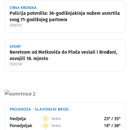
CRNA KRONIKA
Policija potvrdila: 36-godišnjakinja nožem usmrtila
svog 71-godišnjeg partnera
00:07
SPORT
Neretvom od Metkovića do Ploča veslali i Brođani,
osvojili 18. mjesto
20:50
PROGNOZA ·
SLAVONSKI BROD
Nedjelja
23
° /
35
°
Vedro
Ponedjeljak
18
° /
38
°
Vedro