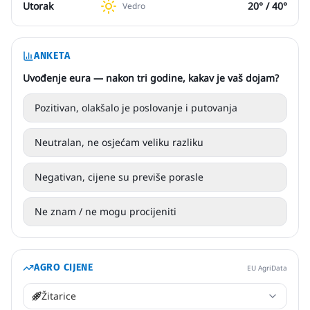
Utorak
20
° /
40
°
Vedro
ANKETA
Uvođenje eura — nakon tri godine, kakav je vaš dojam?
Pozitivan, olakšalo je poslovanje i putovanja
Neutralan, ne osjećam veliku razliku
Negativan, cijene su previše porasle
Ne znam / ne mogu procijeniti
AGRO CIJENE
EU AgriData
Žitarice