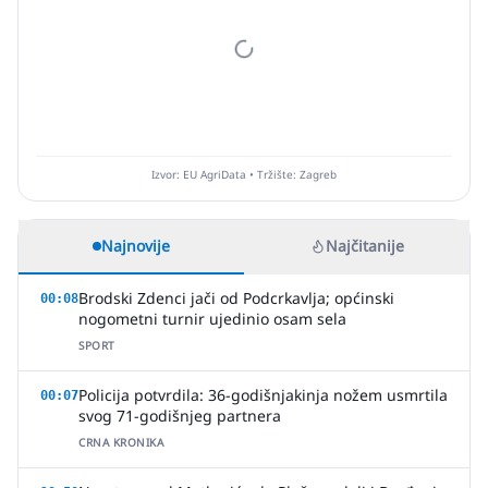
Izvor: EU AgriData • Tržište: Zagreb
Najnovije
Najčitanije
Brodski Zdenci jači od Podcrkavlja; općinski
00:08
nogometni turnir ujedinio osam sela
SPORT
Policija potvrdila: 36-godišnjakinja nožem usmrtila
00:07
svog 71-godišnjeg partnera
CRNA KRONIKA