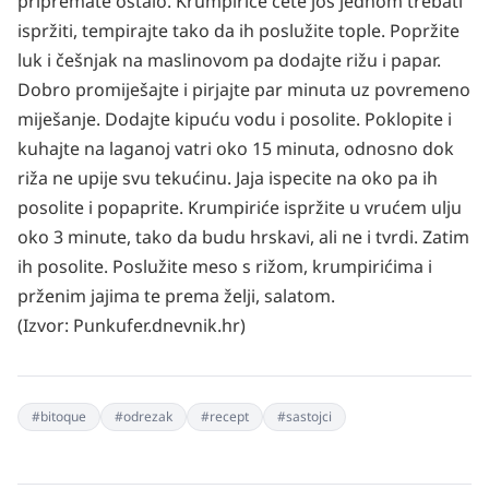
pripremate ostalo. Krumpiriće ćete još jednom trebati
ispržiti, tempirajte tako da ih poslužite tople. Popržite
luk i češnjak na maslinovom pa dodajte rižu i papar.
Dobro promiješajte i pirjajte par minuta uz povremeno
miješanje. Dodajte kipuću vodu i posolite. Poklopite i
kuhajte na laganoj vatri oko 15 minuta, odnosno dok
riža ne upije svu tekućinu. Jaja ispecite na oko pa ih
posolite i popaprite. Krumpiriće ispržite u vrućem ulju
oko 3 minute, tako da budu hrskavi, ali ne i tvrdi. Zatim
ih posolite. Poslužite meso s rižom, krumpirićima i
prženim jajima te prema želji, salatom.
(Izvor:
Punkufer.dnevnik.hr
)
#
bitoque
#
odrezak
#
recept
#
sastojci