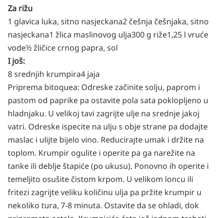
Za rižu
1 glavica luka, sitno nasjeckana
2 češnja češnjaka, sitno
nasjeckana
1 žlica maslinovog ulja
300 g riže
1,25 l vruće
vode
½ žličice crnog papra, sol
I još:
8 srednjih krumpira
4 jaja
Priprema bitoquea: Odreske začinite solju, paprom i
pastom od paprike pa ostavite pola sata poklopljeno u
hladnjaku. U velikoj tavi zagrijte ulje na srednje jakoj
vatri. Odreske ispecite na ulju s obje strane pa dodajte
maslac i ulijte bijelo vino. Reducirajte umak i držite na
toplom. Krumpir ogulite i operite pa ga narežite na
tanke ili deblje štapiće (po ukusu). Ponovno ih operite i
temeljito osušite čistom krpom. U velikom loncu ili
fritezi zagrijte veliku količinu ulja pa pržite krumpir u
nekoliko tura, 7-8 minuta. Ostavite da se ohladi, dok