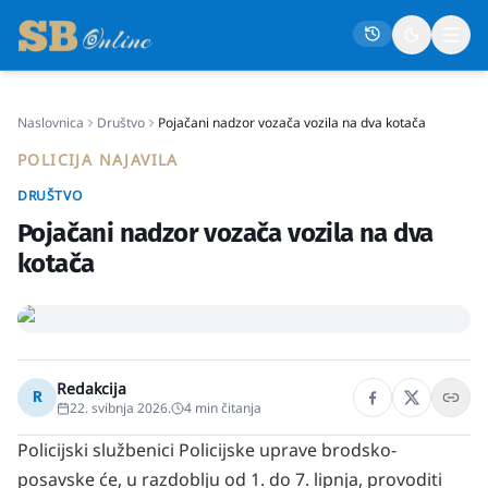
Naslovnica
Društvo
Pojačani nadzor vozača vozila na dva kotača
Naslovna
POLICIJA NAJAVILA
Društvo
DRUŠTVO
Politika
Pojačani nadzor vozača vozila na dva
Gospodarstvo
kotača
Život
Crna kronika
Sport
Redakcija
R
22. svibnja 2026.
4
min čitanja
Kultura
Policijski službenici Policijske uprave brodsko-
Osmrtnice
posavske će, u razdoblju od 1. do 7. lipnja, provoditi