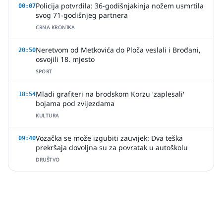
Policija potvrdila: 36-godišnjakinja nožem usmrtila
00:07
svog 71-godišnjeg partnera
CRNA KRONIKA
Neretvom od Metkovića do Ploča veslali i Brođani,
20:50
osvojili 18. mjesto
SPORT
Mladi grafiteri na brodskom Korzu 'zaplesali'
18:54
bojama pod zvijezdama
KULTURA
Vozačka se može izgubiti zauvijek: Dva teška
09:40
prekršaja dovoljna su za povratak u autoškolu
DRUŠTVO