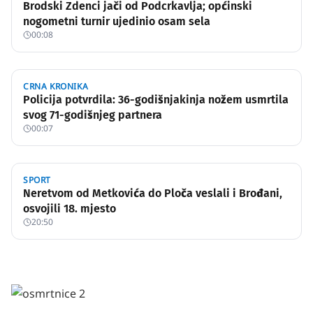
Brodski Zdenci jači od Podcrkavlja; općinski
nogometni turnir ujedinio osam sela
00:08
CRNA KRONIKA
Policija potvrdila: 36-godišnjakinja nožem usmrtila
svog 71-godišnjeg partnera
00:07
SPORT
Neretvom od Metkovića do Ploča veslali i Brođani,
osvojili 18. mjesto
20:50