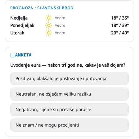
PROGNOZA ·
SLAVONSKI BROD
Nedjelja
18
° /
35
°
Vedro
Ponedjeljak
18
° /
39
°
Vedro
Utorak
20
° /
40
°
Vedro
ANKETA
Uvođenje eura — nakon tri godine, kakav je vaš dojam?
Pozitivan, olakšalo je poslovanje i putovanja
Neutralan, ne osjećam veliku razliku
Negativan, cijene su previše porasle
Ne znam / ne mogu procijeniti