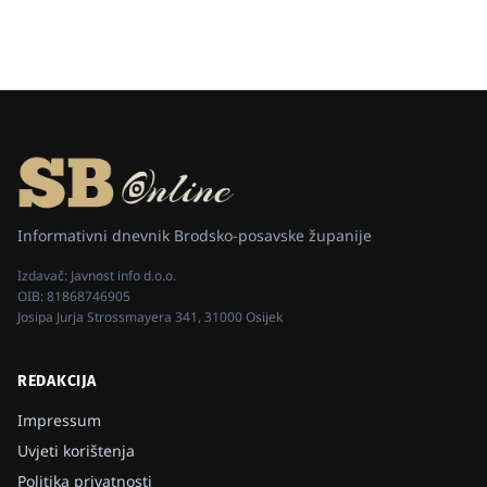
Informativni dnevnik Brodsko-posavske županije
Izdavač:
Javnost info d.o.o.
OIB:
81868746905
Josipa Jurja Strossmayera 341, 31000 Osijek
REDAKCIJA
Impressum
Uvjeti korištenja
Politika privatnosti