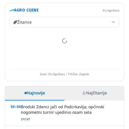
AGRO CIJENE
EU AgriData
Žitarice
Izvor: EU AgriData • Tržište: Zagreb
Najnovije
Najčitanije
Brodski Zdenci jači od Podcrkavlja; općinski
00:08
nogometni turnir ujedinio osam sela
SPORT