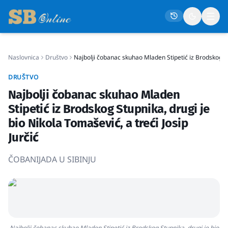
Naslovnica
Društvo
Najbolji čobanac skuhao Mladen Stipetić iz Brodskog Stu
Naslovna
DRUŠTVO
Društvo
Najbolji čobanac skuhao Mladen
Politika
Stipetić iz Brodskog Stupnika, drugi je
Gospodarstvo
bio Nikola Tomašević, a treći Josip
Jurčić
Život
Crna kronika
ČOBANIJADA U SIBINJU
Sport
Kultura
Osmrtnice
Najbolji čobanac skuhao Mladen Stipetić iz Brodskog Stupnika, drugi je bio