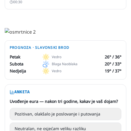
00:30
PROGNOZA ·
SLAVONSKI BROD
Petak
26
° /
36
°
Vedro
Subota
20
° /
33
°
Blaga Naoblaka
Nedjelja
19
° /
37
°
Vedro
ANKETA
Uvođenje eura — nakon tri godine, kakav je vaš dojam?
Pozitivan, olakšalo je poslovanje i putovanja
Neutralan, ne osjećam veliku razliku