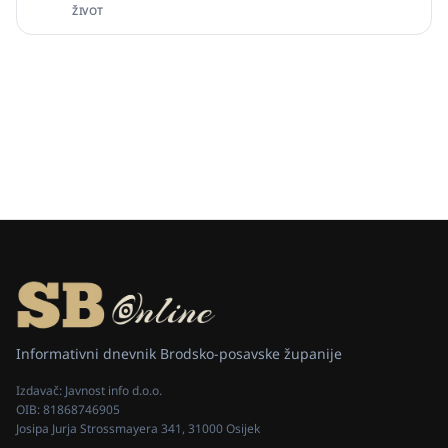
ŽIVOT
Informativni dnevnik Brodsko-posavske županije
Izdavač:
Javnost info d.o.o.
OIB:
81868746905
Josipa Jurja Strossmayera 341, 31000 Osijek