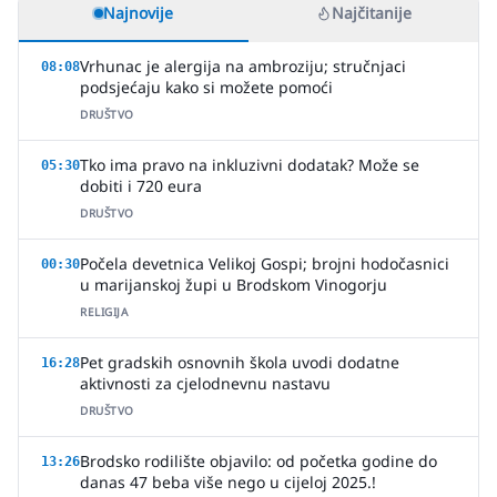
Najnovije
Najčitanije
Vrhunac je alergija na ambroziju; stručnjaci
08:08
podsjećaju kako si možete pomoći
DRUŠTVO
Tko ima pravo na inkluzivni dodatak? Može se
05:30
dobiti i 720 eura
DRUŠTVO
Počela devetnica Velikoj Gospi; brojni hodočasnici
00:30
u marijanskoj župi u Brodskom Vinogorju
RELIGIJA
Pet gradskih osnovnih škola uvodi dodatne
16:28
aktivnosti za cjelodnevnu nastavu
DRUŠTVO
Brodsko rodilište objavilo: od početka godine do
13:26
danas 47 beba više nego u cijeloj 2025.!