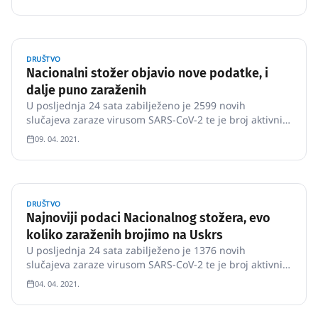
DRUŠTVO
Nacionalni stožer objavio nove podatke, i
dalje puno zaraženih
U posljednja 24 sata zabilježeno je 2599 novih
slučajeva zaraze virusom SARS-CoV-2 te je broj aktivnih
slučajeva u Hrvatskoj danas ukupno 13200 Među njima
09. 04. 2021.
su 1 768 pacijenata na bolničkom liječenju, od toga je
na respiratoru 175 pacijenata.
DRUŠTVO
Najnoviji podaci Nacionalnog stožera, evo
koliko zaraženih brojimo na Uskrs
U posljednja 24 sata zabilježeno je 1376 novih
slučajeva zaraze virusom SARS-CoV-2 te je broj aktivnih
slučajeva u Hrvatskoj danas ukupno 13432 Među njima
04. 04. 2021.
su 1 511 pacijenata na bolničkom liječenju, od toga je
na respiratoru 158 pacijenata.