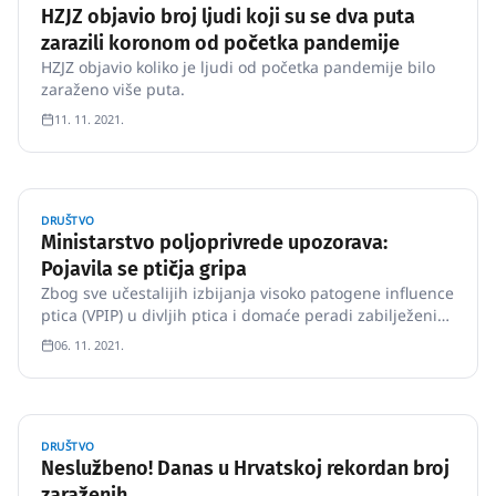
HZJZ objavio broj ljudi koji su se dva puta
zarazili koronom od početka pandemije
HZJZ objavio koliko je ljudi od početka pandemije bilo
zaraženo više puta.
11. 11. 2021.
DRUŠTVO
Ministarstvo poljoprivrede upozorava:
Pojavila se ptičja gripa
Zbog sve učestalijih izbijanja visoko patogene influence
ptica (VPIP) u divljih ptica i domaće peradi zabilježenih
tijekom proteklih nekoliko tjedana obavještavamo o
06. 11. 2021.
povećanoj opasnosti od pojave visoko patogene
influence ptica u peradi, ptica u zatočeništvu i divljih
ptica.…
DRUŠTVO
Neslužbeno! Danas u Hrvatskoj rekordan broj
zaraženih