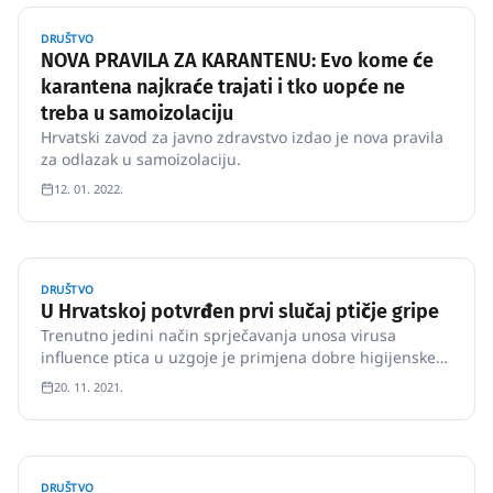
DRUŠTVO
NOVA PRAVILA ZA KARANTENU: Evo kome će
karantena najkraće trajati i tko uopće ne
treba u samoizolaciju
Hrvatski zavod za javno zdravstvo izdao je nova pravila
za odlazak u samoizolaciju.
12. 01. 2022.
DRUŠTVO
U Hrvatskoj potvrđen prvi slučaj ptičje gripe
Trenutno jedini način sprječavanja unosa virusa
influence ptica u uzgoje je primjena dobre higijenske
prakse U Hrvatskoj su potvrđeni slučajevi ptičje gripe,
20. 11. 2021.
zarazne bolesti koja može prijeći i na ljude.
DRUŠTVO