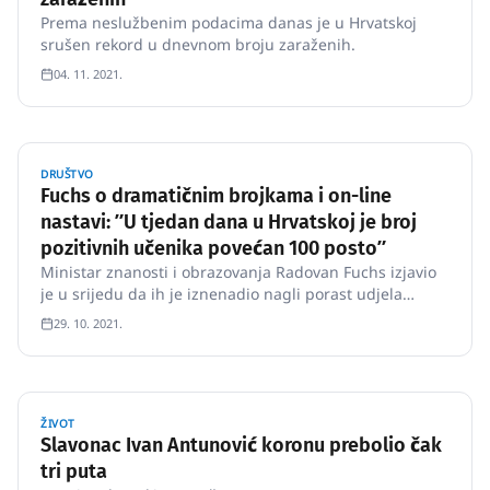
Prema neslužbenim podacima danas je u Hrvatskoj
srušen rekord u dnevnom broju zaraženih.
04. 11. 2021.
DRUŠTVO
Fuchs o dramatičnim brojkama i on-line
nastavi: ʺU tjedan dana u Hrvatskoj je broj
pozitivnih učenika povećan 100 postoʺ
Ministar znanosti i obrazovanja Radovan Fuchs izjavio
je u srijedu da ih je iznenadio nagli porast udjela
zaraze koronavirusom u dječjoj populaciji te dodao
29. 10. 2021.
kako bi dvodnevna online nastava nakon blagdana
trebala usporiti širenje zaraze.
ŽIVOT
Slavonac Ivan Antunović koronu prebolio čak
tri puta