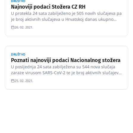
DRUŠTVO
Najnoviji podaci Stožera CZ RH
U protekla 24 sata zabilježeno je 505 novih slučajeva pa
je broj aktivnih slučajeva u Hrvatskoj danas ukupno
3.046.
26. 02. 2021.
DRUŠTVO
Poznati najnoviji podaci Nacionalnog stožera
U posljednja 24 sata zabilježena su 544 nova slučaja
zaraze virusom SARS-CoV-2 te je broj aktivnih slučajeva
u Hrvatskoj danas ukupno 2933 Među njima je 790
25. 02. 2021.
pacijenata na bolničkom liječenju, od toga je na
respiratoru 70 pacijenata.