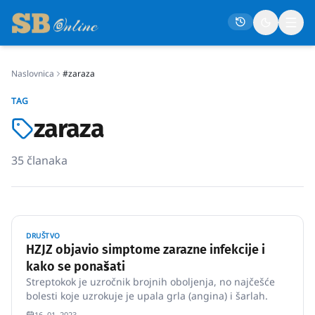
Naslovnica
#zaraza
Naslovna
TAG
Društvo
zaraza
Politika
35
članaka
Gospodarstvo
Život
Crna kronika
DRUŠTVO
Sport
HZJZ objavio simptome zarazne infekcije i
kako se ponašati
Kultura
Streptokok je uzročnik brojnih oboljenja, no najčešće
Osmrtnice
bolesti koje uzrokuje je upala grla (angina) i šarlah.
16. 01. 2023.