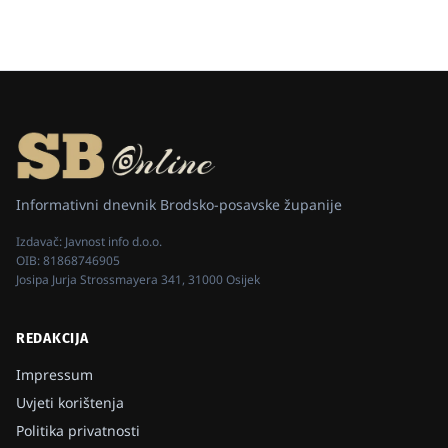
Informativni dnevnik Brodsko-posavske županije
Izdavač:
Javnost info d.o.o.
OIB:
81868746905
Josipa Jurja Strossmayera 341, 31000 Osijek
REDAKCIJA
Impressum
Uvjeti korištenja
Politika privatnosti