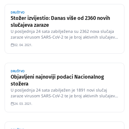
DRUŠTVO
Stožer izvijestio: Danas više od 2360 novih
slučajeva zaraze
U posljednja 24 sata zabilježena su 2362 nova slučaja
zaraze virusom SARS-CoV-2 te je broj aktivnih slučajeva
u Hrvatskoj danas ukupno 13111 Među njima su 1 464
02. 04. 2021.
pacijenta na bolničkom liječenju, od toga su na
respiratoru 153 pacijenta.
DRUŠTVO
Objavljeni najnoviji podaci Nacionalnog
stožera
U posljednja 24 sata zabilježen je 1891 novi slučaj
zaraze virusom SARS-CoV-2 te je broj aktivnih slučajeva
u Hrvatskoj danas ukupno 7600 Među njima je 1038
24. 03. 2021.
pacijenata na bolničkom liječenju, od toga je na
respiratoru 99 pacijenata.