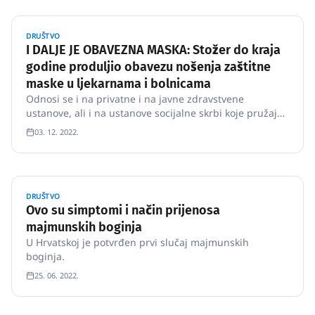
Novosel. U H…
DRUŠTVO
I DALJE JE OBAVEZNA MASKA: Stožer do kraja
godine produljio obavezu nošenja zaštitne
maske u ljekarnama i bolnicama
Odnosi se i na privatne i na javne zdravstvene
ustanove, ali i na ustanove socijalne skrbi koje pružaju
uslugu smještaja za starije osobe i osobe s
03. 12. 2022.
invaliditetom i posjetitelji korisnicima.
DRUŠTVO
Ovo su simptomi i način prijenosa
majmunskih boginja
U Hrvatskoj je potvrđen prvi slučaj majmunskih
boginja.
25. 06. 2022.