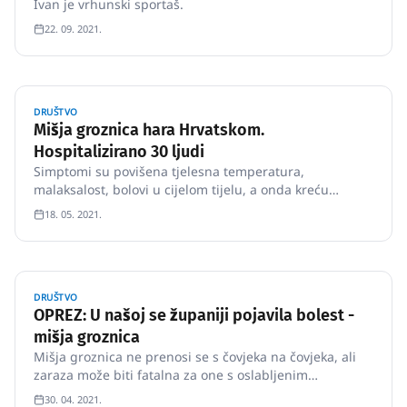
Ivan je vrhunski sportaš.
22. 09. 2021.
DRUŠTVO
Mišja groznica hara Hrvatskom.
Hospitalizirano 30 ljudi
Simptomi su povišena tjelesna temperatura,
malaksalost, bolovi u cijelom tijelu, a onda kreću
znakovi zatajenja bubrega Bolest koja vreba iz šuma,
18. 05. 2021.
ali i podruma i tavana, već je “spremila” u bolnicu oko
30 ljudi u Hrvatskoj.
DRUŠTVO
OPREZ: U našoj se županiji pojavila bolest -
mišja groznica
Mišja groznica ne prenosi se s čovjeka na čovjeka, ali
zaraza može biti fatalna za one s oslabljenim
organizmom.
30. 04. 2021.