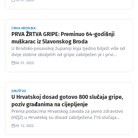
CRNA KRONIKA
PRVA ŽRTVA GRIPE: Preminuo 64-godišnji
muškarac iz Slavonskog Broda
U Brodsko-posavskoj županiji koja tjedno bilježi više od
dvije stotine oboljelih od gripe zabilježen je i prvi
smrtni slučaj.
04. 01. 2023.
DRUŠTVO
U Hrvatskoj dosad gotovo 800 slučaja gripe,
poziv građanima na cijepljenje
Prema podacima Hrvatskog zavoda za javno zdravstvo
(HZJZ) u Hrvatskoj su dosad zabilježena 716 slučaja
gripe, a očekuje se povećanje oboljelih idućih tjedana
29. 12. 2022.
te se građanima savjetuje cijepljenje protiv gripe,
izjavila je u utorak za Hinu epidemiologinja Iva Pem