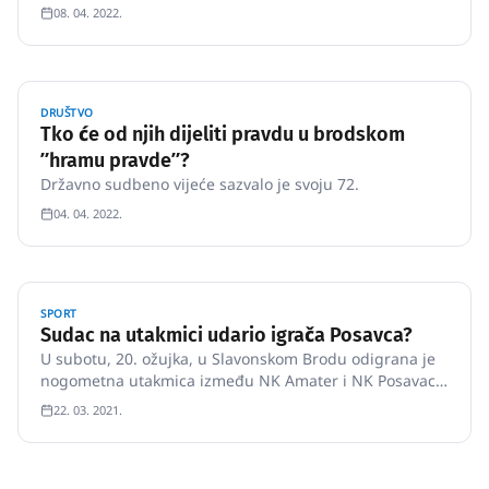
08. 04. 2022.
DRUŠTVO
Tko će od njih dijeliti pravdu u brodskom
ʺhramu pravdeʺ?
Državno sudbeno vijeće sazvalo je svoju 72.
04. 04. 2022.
SPORT
Sudac na utakmici udario igrača Posavca?
U subotu, 20. ožujka, u Slavonskom Brodu odigrana je
nogometna utakmica između NK Amater i NK Posavac
Ruščica. Odigrna do 81. minute. Tada je utakmica
22. 03. 2021.
prekinuta jer je navodno je došlo do fizičkog napada
suca Darija Jurevića na jednog od igrača Ruščice, a
nakon što je sudac …