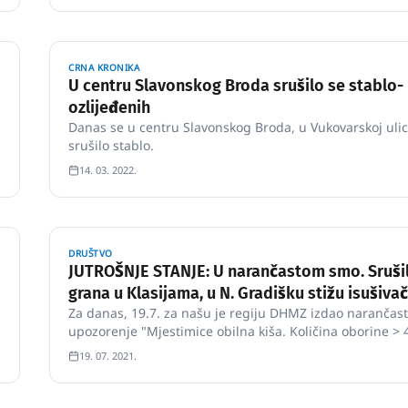
CRNA KRONIKA
U centru Slavonskog Broda srušilo se stablo-
ozlijeđenih
Danas se u centru Slavonskog Broda, u Vukovarskoj ulic
srušilo stablo.
14. 03. 2022.
DRUŠTVO
JUTROŠNJE STANJE: U narančastom smo. Sruši
grana u Klasijama, u N. Gradišku stižu isušivač
Za danas, 19.7. za našu je regiju DHMZ izdao narančas
upozorenje "Mjestimice obilna kiša. Količina oborine > 
mm. Budite spremni zaštititi sebe i svoju imovinu. Mog
19. 07. 2021.
poplavljivanje imovine i prometne mreže. Također je m
prekid opskrbe energijom, prekid komunikac…