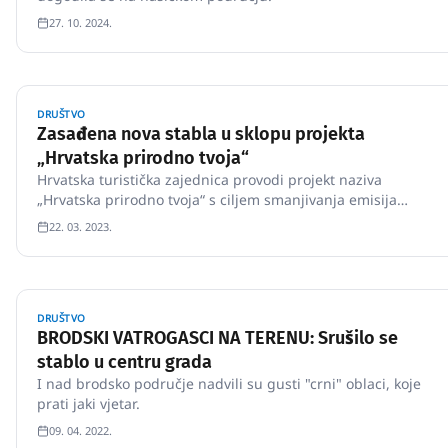
27. 10. 2024.
DRUŠTVO
Zasađena nova stabla u sklopu projekta
„Hrvatska prirodno tvoja“
Hrvatska turistička zajednica provodi projekt naziva
„Hrvatska prirodno tvoja“ s ciljem smanjivanja emisija
CO2koji nastaje turističkom aktivnošću, a osobito od emisija
22. 03. 2023.
ispušnih plinova iz automobila koje su veće tijekom turističke
sezone.
DRUŠTVO
BRODSKI VATROGASCI NA TERENU: Srušilo se
stablo u centru grada
I nad brodsko područje nadvili su gusti "crni" oblaci, koje
prati jaki vjetar.
09. 04. 2022.