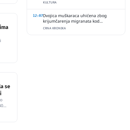
KULTURA
Dvojica muškaraca uhićena zbog
12:07
krijumčarenja migranata kod
Slavonskog Šamca
 ima
CRNA KRONIKA
i
la se
i
to
40
uće je
oguć