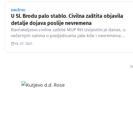
DRUŠTVO
U Sl. Brodu palo stablo. Civilna zaštita objavila
detalje dojava poslije nevremena
Ravnateljstvo civilne zaštite MUP RH izvijestilo je danas, u
večernjim satima o posljedicama jake kiše i nevremena:
"Slavonski Brod - dojava o padu stabla na cestu.
18. 07. 2021.
T