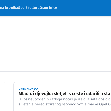
rna kronika
Sport
Kultura
Osmrtnice
CRNA KRONIKA
Mladić i djevojka sletjeli s ceste i udarili u st
Iz još neutvrđenih razloga noćas je iza dva sata došlo d
slijetanja neregistriranog osobnog vozila marke Opel C
šumskom predjelu Majdanske ulice u Vetovo.