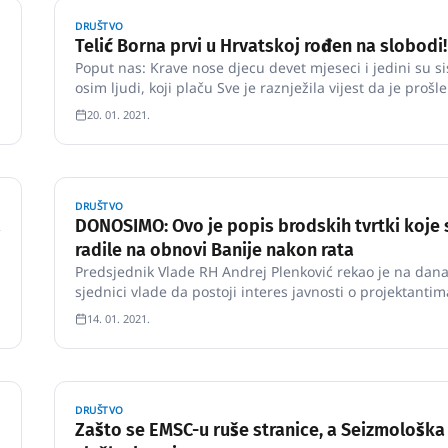
DRUŠTVO
Telić Borna prvi u Hrvatskoj rođen na slobodi!
Poput nas: Krave nose djecu devet mjeseci i jedini su si
osim ljudi, koji plaču Sve je raznježila vijest da je prošle
subote krava Šarava, spašena nakon potresa iz sela bli
20. 01. 2021.
Petrinje, donijela na svijet bebu Bornu, prvo tele u Hrva
rođeno na slobodi.
DRUŠTVO
a
DONOSIMO: Ovo je popis brodskih tvrtki koje 
radile na obnovi Banije nakon rata
Predsjednik Vlade RH Andrej Plenković rekao je na dana
sjednici vlade da postoji interes javnosti o projektantim
izvođačima i nadzoru različitih aspekata obnove i sta
14. 01. 2021.
zbrinjavanja na području Sisačko-moslavačke županije 
sam jučer dao nalog državnom tajniku u…
DRUŠTVO
Zašto se EMSC-u ruše stranice, a Seizmološka