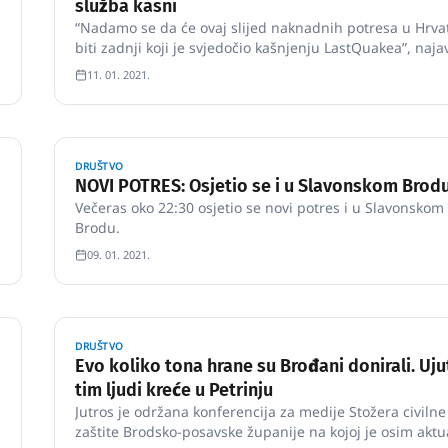
služba kasni
“Nadamo se da će ovaj slijed naknadnih potresa u Hrva
biti zadnji koji je svjedočio kašnjenju LastQuakea”, najav
Bossu, dodavši da u budućnosti žele ojačati sustav i proš
11. 01. 2021.
ga tako da obuhvati i svijest i spremnost na potrese, a 
samo brze informacije.
DRUŠTVO
NOVI POTRES: Osjetio se i u Slavonskom Brod
Večeras oko 22:30 osjetio se novi potres i u Slavonskom
Brodu.
09. 01. 2021.
DRUŠTVO
Evo koliko tona hrane su Brođani donirali. Uju
tim ljudi kreće u Petrinju
Jutros je održana konferencija za medije Stožera civilne
zaštite Brodsko-posavske županije na kojoj je osim akt