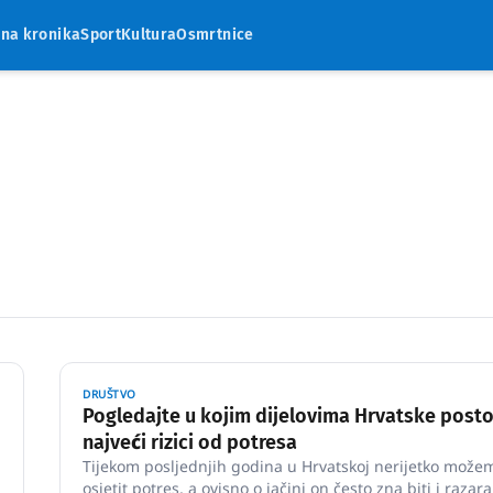
rna kronika
Sport
Kultura
Osmrtnice
DRUŠTVO
Pogledajte u kojim dijelovima Hrvatske posto
najveći rizici od potresa
Tijekom posljednjih godina u Hrvatskoj nerijetko može
i
osjetit potres, a ovisno o jačini on često zna biti i razara