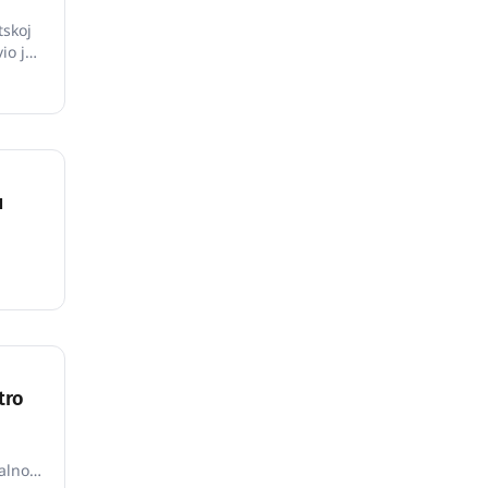
tskoj
io je
iriti
ne
u
tro
ualnog