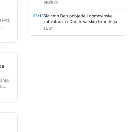
slobodi
DRUŠTVO
Slavimo Dan pobjede i domovinske
00:13
savci,
zahvalnosti i Dan hrvatskih branitelja
ŽIVOT
zu
tskoj
su
šnjoj
a,
mbenog
"Ja