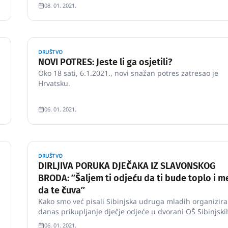
koronavirusa tema bila i aktivnosti u vezi potresa u Sisa
08. 01. 2021.
moslavačkoj županiji.
DRUŠTVO
NOVI POTRES: Jeste li ga osjetili?
Oko 18 sati, 6.1.2021., novi snažan potres zatresao je
Hrvatsku.
06. 01. 2021.
DRUŠTVO
DIRLJIVA PORUKA DJEČAKA IZ SLAVONSKOG
BRODA: ʺŠaljem ti odjeću da ti bude toplo i 
da te čuvaʺ
Kako smo već pisali Sibinjska udruga mladih organiziral
danas prikupljanje dječje odjeće u dvorani OŠ Sibinjski
žrtava.
06. 01. 2021.