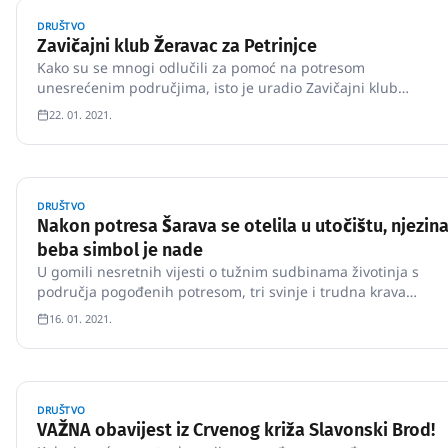
DRUŠTVO
Zavičajni klub Žeravac za Petrinjce
Kako su se mnogi odlučili za pomoć na potresom
unesrećenim područjima, isto je uradio Zavičajni klub
Žeravac iz Slavonskog Broda.
22. 01. 2021.
DRUŠTVO
Nakon potresa Šarava se otelila u utočištu, njezin
beba simbol je nade
U gomili nesretnih vijesti o tužnim sudbinama životinja s
područja pogođenih potresom, tri svinje i trudna krava
Šarava iz sela Župić nedaleko Petrinje zamijenili su oštećenu
16. 01. 2021.
štalu sigurnošću utočišta Farmica u Našicama.
DRUŠTVO
VAŽNA obavijest iz Crvenog križa Slavonski Brod!