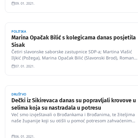
09. 01. 2021.
POLITIKA
Marina Opačak Bilić s kolegicama danas posjetila
Sisak
Četiri slavonske saborske zastupnice SDP-a; Martina Vlašić
Iljkić (Požega), Marina Opačak Bilić (Slavonski Brod), Romana
Nikolić (Osijek), Martina Grman Kizivat (Slatina) uz saborsku
07. 01. 2021.
zastupnicu Irenu Šimunić (Ozalj), odlučile su u ovim
turbulentnim vremenima konkretnom pomoć…
DRUŠTVO
Dečki iz Sikirevaca danas su popravljali krovove u
selima koja su nastradala u potresu
Već smo izvještavali o Brođankama i Brođanima, te žiteljima
naše županije koji su otišli u pomoć potresom zahvaćenim
područjima.
06. 01. 2021.