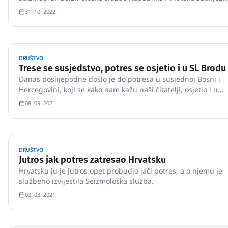
su slab potres s epicentrom oko 15 km jugozapadno od
31. 10. 2022.
Valpova. Magnituda potresa iznosila je 3.0 prema Richteru, a
intenzitet u epicentru procijenjen je na III-…
DRUŠTVO
Trese se susjedstvo, potres se osjetio i u Sl. Brodu
Danas poslijepodne došlo je do potresa u susjednoj Bosni i
Hercegovini, koji se kako nam kažu naši čitatelji, osjetio i u
našem gradu.
08. 09. 2021.
DRUŠTVO
Jutros jak potres zatresao Hrvatsku
Hrvatsku ju je jutros opet probudio jači potres, a o njemu je
službeno izvijestila Seizmološka služba.
03. 03. 2021.