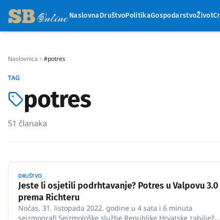
Naslovna
Društvo
Politika
Gospodarstvo
Život
C
Naslovnica
#potres
TAG
potres
51
članaka
DRUŠTVO
Jeste li osjetili podrhtavanje? Potres u Valpovu 3.0
prema Richteru
Noćas, 31. listopada 2022. godine u 4 sata i 6 minuta
seizmografi Seizmološke službe Republike Hrvatske zabilježil