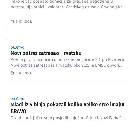
Kako je već poznato donacije za građane pogođene u
potresu djelatnici i volonteri Gradskog društva Crvenog Križa
Slavonski Brod skupljali su na Bjelišu, no danas je na
Facebook stranici Crvenog Križa Slavonski Brod objavljena
13. 01. 2021.
nova obavijest koju prenosimo u cijelost: "Donaci…
DRUŠTVO
Novi potres zatresao Hrvatsku
Prema prvim podacima, potres je bio jačine 3,1 po Richteru
Novi potres zatresao je Hrvatsku oko 9.35, a EMSC govori
kako je epicentar bio između Zagreba i Gline.
11. 01. 2021.
DRUŠTVO
Mladi iz Sibinja pokazali koliko veliko srce imaju!
BRAVO!
Dragi ljudi, jučer smo posjetili snježnu Glinu i Novi Farkašić!