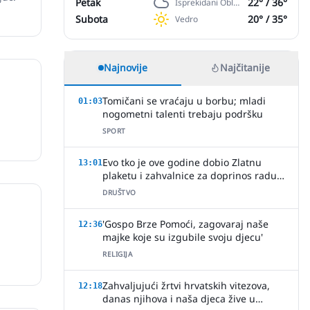
Petak
22
° /
36
°
Isprekidani Oblaci
Subota
20
° /
35
°
Vedro
Najnovije
Najčitanije
Tomičani se vraćaju u borbu; mladi
01:03
nogometni talenti trebaju podršku
SPORT
Evo tko je ove godine dobio Zlatnu
13:01
plaketu i zahvalnice za doprinos radu
HVIDR-e Slavonski Brod
DRUŠTVO
'Gospo Brze Pomoći, zagovaraj naše
12:36
majke koje su izgubile svoju djecu'
RELIGIJA
Zahvaljujući žrtvi hrvatskih vitezova,
12:18
danas njihova i naša djeca žive u