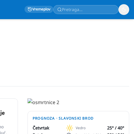
Vremeplov
je
PROGNOZA ·
SLAVONSKI BROD
mo
Četvrtak
25
° /
40
°
Vedro
juć.