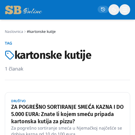
Naslovnica
#kartonske kutije
Naslovna
TAG
Društvo
kartonske kutije
Politika
1
članak
Gospodarstvo
Život
Crna kronika
DRUŠTVO
Sport
ZA POGREŠNO SORTIRANJE SMEĆA KAZNA I DO
5.000 EURA: Znate li kojem smeću pripada
Kultura
kartonska kutija za pizzu?
Osmrtnice
Za pogrešno sortiranje smeća u Njemačkoj najčešće se
dobiva kazna od 10 do 100 eura.