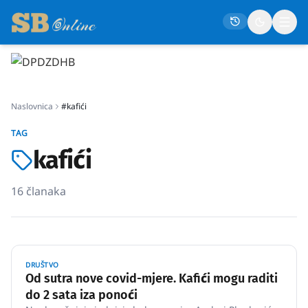
Naslovna
Naslovnica
#kafići
Društvo
TAG
Politika
kafići
Gospodarstvo
Život
16
članaka
Crna kronika
Sport
Kultura
DRUŠTVO
Od sutra nove covid-mjere. Kafići mogu raditi
Osmrtnice
do 2 sata iza ponoći