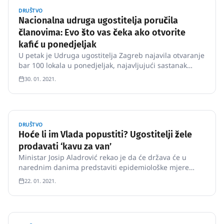
DRUŠTVO
Nacionalna udruga ugostitelja poručila
članovima: Evo što vas čeka ako otvorite
kafić u ponedjeljak
U petak je Udruga ugostitelja Zagreb najavila otvaranje
bar 100 lokala u ponedjeljak, najavljujući sastanak
tijekom vikenda na kojem će se glancati detalji akcije.
30. 01. 2021.
DRUŠTVO
Hoće li im Vlada popustiti? Ugostitelji žele
prodavati ‘kavu za van’
Ministar Josip Aladrović rekao je da će država će u
narednim danima predstaviti epidemiološke mjere
nakon 1.
22. 01. 2021.