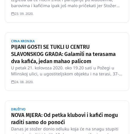
barovima i kafićima ipak još malo pričekati jer Stožer
civilne zaštite Republike Hrvatske je produžio odluku o
23. 09. 2020.
ograničenju radnog vremena barova, kafića, noćnih
klubova i sličnih objekata do 7.
CRNA KRONIKA
PIJANI GOSTI SE TUKLI U CENTRU
SLAVONSKOG GRADA: Galamili na terasama
dva kafića, jedan mahao palicom
U petak 21. kolovoza 2020. oko 19.20 sati u Požegi u
Mlinskoj ulici, u ugostiteljskom objektu i na terasi, 37-
godišnjak je pod utjecajem alkohola od 1,56 promila
24. 08. 2020.
vikao i galamio te prevrnuo jedan stol. Budući da je
postojala opasnost da će nastaviti s činjenjem
prekršaja 37-…
DRUŠTVO
NOVA MJERA: Od petka klubovi i kafići mogu
raditi samo do ponoći
Danas je stožer donio odluku koja će na snagu stupiti