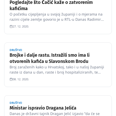
Pogledajte što Čačić kaže o zatvorenim
kafićima
O početku cijepljenja u svojoj županiji i o mjerama na
razini cijele zemlje govorio je u RTL-u Danas Radimir
Čačić, varaždinski župan i partner Vladi Andreja
27. 12. 2020.
Plenkovića kojoj osigurava većinu u Saboru.
DRUŠTVO
Brojke i dalje rastu. Istražili smo ima li
otvorenih kafića u Slavonskom Brodu
Broj zaraženih kako u Hrvatskoj, tako i u našoj županiji
raste iz dana u dan, raste i broj hospitaliziranih, te
nažalost preminulih.
08. 12. 2020.
DRUŠTVO
Ministar ispravio Dragana Jelića
Danas je državni tajnik Dragan Jelić izjavio "da će se