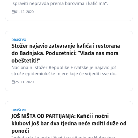
ispraviti nepravda prema barovima i kafićima".
01. 12. 2020.
DRUŠTVO
Stožer najavio zatvaranje kafića i restorana
do Badnjaka. Poduzetnici: ʺVlada nas mora
obeštetiti!ʺ
Nacionalni stožer Republike Hrvatske je najavio još
strože epidemiološke mjere koje će vrijediti sve do
Božića.
25. 11. 2020.
DRUŠTVO
JOŠ NIŠTA OD PARTIJANJA: Kafići i noćni
klubovi još bar dva tjedna neće raditi duže od
ponoći
Izgleda da će noćni život i partijanje po klubovima,