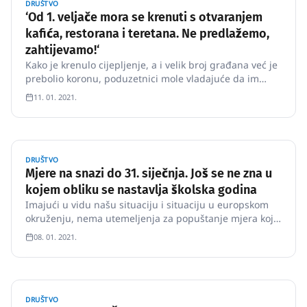
DRUŠTVO
‘Od 1. veljače mora se krenuti s otvaranjem
kafića, restorana i teretana. Ne predlažemo,
zahtijevamo!‘
Kako je krenulo cijepljenje, a i velik broj građana već je
prebolio koronu, poduzetnici mole vladajuće da im
pruže priliku za poslovanje, kaže Bujas Hoće li
11. 01. 2021.
ugostiteljski obrti, teretane i sportski klubovi početi s
otvaranjem od prvog veljače još uvijek je neizvjesno, no
Hrv…
DRUŠTVO
Mjere na snazi do 31. siječnja. Još se ne zna u
kojem obliku se nastavlja školska godina
Imajući u vidu našu situaciju i situaciju u europskom
okruženju, nema utemeljenja za popuštanje mjera koje
su na snazi.
08. 01. 2021.
DRUŠTVO