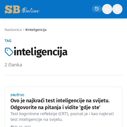
Naslovnica
#inteligencija
Naslovna
TAG
Društvo
inteligencija
Politika
2
članka
Gospodarstvo
Život
Crna kronika
DRUŠTVO
Sport
Ovo je najkraći test inteligencije na svijetu.
Odgovorite na pitanja i vidite ’gdje ste’
Kultura
Test kognitivne refleksije (CRT), poznat je i kao najkraći
Osmrtnice
test inteligencije na svijetu.
29. 03. 2023.