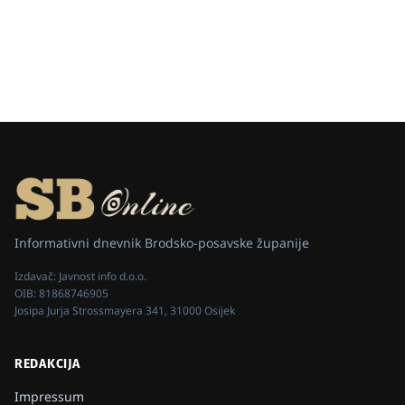
Informativni dnevnik Brodsko-posavske županije
Izdavač:
Javnost info d.o.o.
OIB:
81868746905
Josipa Jurja Strossmayera 341, 31000 Osijek
REDAKCIJA
Impressum