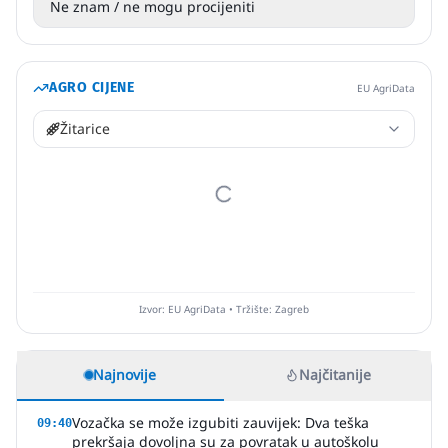
Ne znam / ne mogu procijeniti
AGRO CIJENE
EU AgriData
Žitarice
Izvor: EU AgriData • Tržište: Zagreb
Najnovije
Najčitanije
Vozačka se može izgubiti zauvijek: Dva teška
09:40
prekršaja dovoljna su za povratak u autoškolu