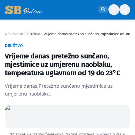
Naslovnica
Društvo
Vrijeme danas pretežno sunčano, mjestimice uz umje
Naslovna
DRUŠTVO
Društvo
Vrijeme danas pretežno sunčano,
Politika
mjestimice uz umjerenu naoblaku,
Gospodarstvo
temperatura uglavnom od 19 do 23°C
Život
Vrijeme danas Pretežno sunčano mjestimice uz
Crna kronika
umjerenu naoblaku.
Sport
Kultura
Osmrtnice
(FOTOGALERIJA) SVEČANA FESTIVALSKA POVORKA ULICAMA GRADA: