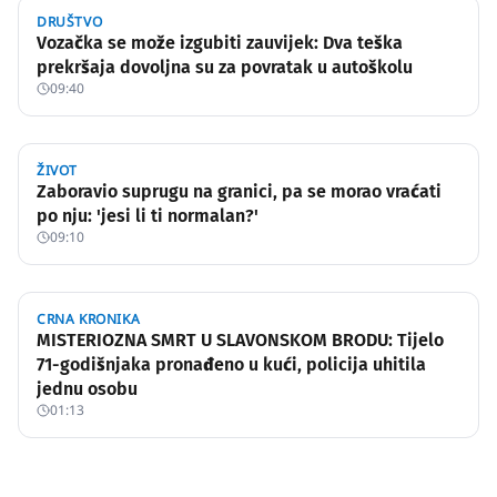
DRUŠTVO
Vozačka se može izgubiti zauvijek: Dva teška
prekršaja dovoljna su za povratak u autoškolu
09:40
ŽIVOT
Zaboravio suprugu na granici, pa se morao vraćati
po nju: 'jesi li ti normalan?'
09:10
CRNA KRONIKA
MISTERIOZNA SMRT U SLAVONSKOM BRODU: Tijelo
71-godišnjaka pronađeno u kući, policija uhitila
jednu osobu
01:13