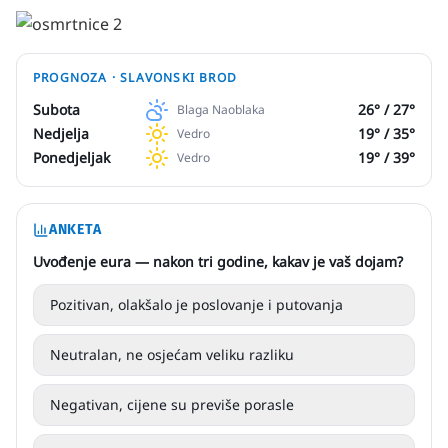
PROGNOZA ·
SLAVONSKI BROD
Subota
26
° /
27
°
Blaga Naoblaka
Nedjelja
19
° /
35
°
Vedro
Ponedjeljak
19
° /
39
°
Vedro
ANKETA
Uvođenje eura — nakon tri godine, kakav je vaš dojam?
Pozitivan, olakšalo je poslovanje i putovanja
Neutralan, ne osjećam veliku razliku
Negativan, cijene su previše porasle