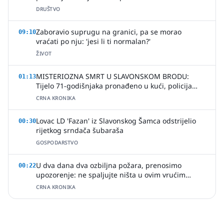
DRUŠTVO
Zaboravio suprugu na granici, pa se morao
09:10
vraćati po nju: 'jesi li ti normalan?'
ŽIVOT
MISTERIOZNA SMRT U SLAVONSKOM BRODU:
01:13
Tijelo 71-godišnjaka pronađeno u kući, policija
uhitila jednu osobu
CRNA KRONIKA
Lovac LD 'Fazan' iz Slavonskog Šamca odstrijelio
00:30
rijetkog srndača šubaraša
GOSPODARSTVO
U dva dana dva ozbiljna požara, prenosimo
00:22
upozorenje: ne spaljujte ništa u ovim vrućim
ljetnim danima
CRNA KRONIKA