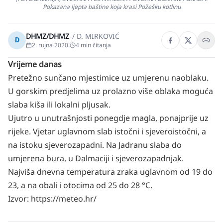
Pokazana ljepta baštine koja krasi Požešku kotlinu
DHMZ/DHMZ
/
D. MIRKOVIĆ
D
2. rujna 2020.
4
min čitanja
Vrijeme danas
Pretežno sunčano mjestimice uz umjerenu naoblaku.
U gorskim predjelima uz prolazno više oblaka moguća
slaba kiša ili lokalni pljusak.
Ujutro u unutrašnjosti ponegdje magla, ponajprije uz
rijeke. Vjetar uglavnom slab istočni i sjeveroistočni, a
na istoku sjeverozapadni. Na Jadranu slaba do
umjerena bura, u Dalmaciji i sjeverozapadnjak.
Najviša dnevna temperatura zraka uglavnom od 19 do
23, a na obali i otocima od 25 do 28 °C.
Izvor:
https://meteo.hr/