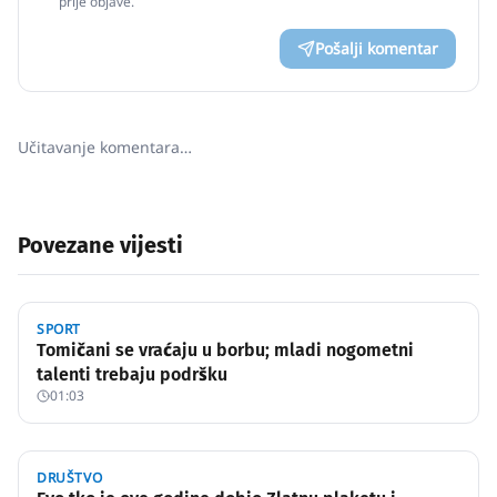
prije objave.
Pošalji komentar
Učitavanje komentara…
Povezane vijesti
SPORT
Tomičani se vraćaju u borbu; mladi nogometni
talenti trebaju podršku
01:03
DRUŠTVO