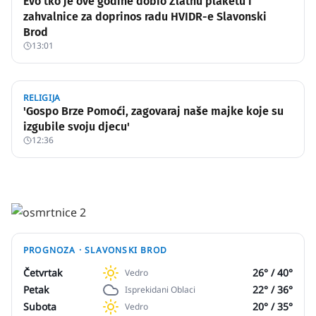
Evo tko je ove godine dobio Zlatnu plaketu i
zahvalnice za doprinos radu HVIDR-e Slavonski
Brod
13:01
RELIGIJA
'Gospo Brze Pomoći, zagovaraj naše majke koje su
izgubile svoju djecu'
12:36
PROGNOZA ·
SLAVONSKI BROD
Četvrtak
26
° /
40
°
Vedro
Petak
22
° /
36
°
Isprekidani Oblaci
Subota
20
° /
35
°
Vedro