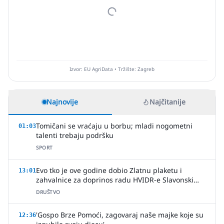
Izvor: EU AgriData • Tržište: Zagreb
Najnovije
Najčitanije
Tomičani se vraćaju u borbu; mladi nogometni
01:03
talenti trebaju podršku
SPORT
Evo tko je ove godine dobio Zlatnu plaketu i
13:01
zahvalnice za doprinos radu HVIDR-e Slavonski
Brod
DRUŠTVO
'Gospo Brze Pomoći, zagovaraj naše majke koje su
12:36