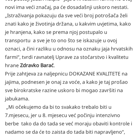
novi ima veći značaj, pa će dosadašnji uskoro nestati.
„Istraživanja pokazuju da sve veći broj potrošača želi
znati kako je životinja držana, u kakvim uvjetima, kako
je hranjena, kako se prema njoj postupalo u
transportu a sve je to ono što se iskazuje u ovoj
oznaci, a čini razliku u odnosu na oznaku jaja hrvatskih
farmi“, tvrdi ravnatelj Uprave za stočarstvo i kvalitetu
hrane
Zdravko Barać
.
Prije zahtjeva za naljepnicu DOKAZANE KVALITETE na
jajima, podnesen je onaj za voće, a kako je taj prošao
sve birokratske razine uskoro bi mogao završiti na
jabukama.
„Mi očekujemo da bi to svakako trebalo biti u
7.mjesecu, jer u 8. mjesecu već počinju intenzivno
berbe tako da do tada se već moraju obaviti kontrole i
nadamo se da će to zaista do tada biti napravljeno“,