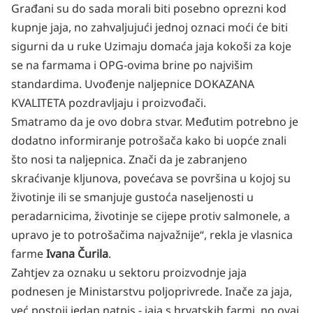
Građani su do sada morali biti posebno oprezni kod
kupnje jaja, no zahvaljujući jednoj oznaci moći će biti
sigurni da u ruke Uzimaju domaća jaja kokoši za koje
se na farmama i OPG-ovima brine po najvišim
standardima. Uvođenje naljepnice DOKAZANA
KVALITETA pozdravljaju i proizvođači.
Smatramo da je ovo dobra stvar. Međutim potrebno je
dodatno informiranje potrošača kako bi uopće znali
što nosi ta naljepnica. Znači da je zabranjeno
skraćivanje kljunova, povećava se površina u kojoj su
životinje ili se smanjuje gustoća naseljenosti u
peradarnicima, životinje se cijepe protiv salmonele, a
upravo je to potrošačima najvažnije“, rekla je vlasnica
farme
Ivana Čurila
.
Zahtjev za oznaku u sektoru proizvodnje jaja
podnesen je Ministarstvu poljoprivrede. Inače za jaja,
već postoji jedan natpis - jaja s hrvatskih farmi, no ovaj