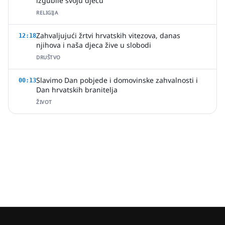
izgubile svoju djecu'
RELIGIJA
Zahvaljujući žrtvi hrvatskih vitezova, danas
12:18
njihova i naša djeca žive u slobodi
DRUŠTVO
Slavimo Dan pobjede i domovinske zahvalnosti i
00:13
Dan hrvatskih branitelja
ŽIVOT