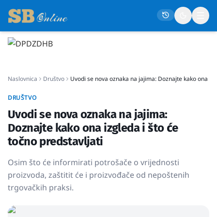
Naslovna
Naslovnica
Društvo
Uvodi se nova oznaka na jajima: Doznajte kako ona izgl
Društvo
Politika
DRUŠTVO
Uvodi se nova oznaka na jajima:
Gospodarstvo
Doznajte kako ona izgleda i što će
Život
točno predstavljati
Crna kronika
Osim što će informirati potrošače o vrijednosti
Sport
proizvoda, zaštitit će i proizvođače od nepoštenih
Kultura
trgovačkih praksi.
Osmrtnice