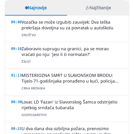
Najnovije
Najčitanije
Vozačka se može izgubiti zauvijek: Dva teška
09:40
prekršaja dovoljna su za povratak u autoškolu
DRUŠTVO
Zaboravio suprugu na granici, pa se morao
09:10
vraćati po nju: 'jesi li ti normalan?'
ŽIVOT
MISTERIOZNA SMRT U SLAVONSKOM BRODU:
01:13
Tijelo 71-godišnjaka pronađeno u kući, policija
uhitila jednu osobu
CRNA KRONIKA
Lovac LD 'Fazan' iz Slavonskog Šamca odstrijelio
00:30
rijetkog srndača šubaraša
GOSPODARSTVO
U dva dana dva ozbiljna požara, prenosimo
00:22