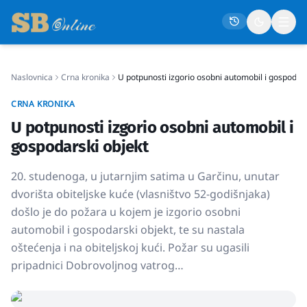
Naslovnica
Crna kronika
U potpunosti izgorio osobni automobil i gospodars
Naslovna
CRNA KRONIKA
Društvo
U potpunosti izgorio osobni automobil i
Politika
gospodarski objekt
Gospodarstvo
20. studenoga, u jutarnjim satima u Garčinu, unutar
Život
dvorišta obiteljske kuće (vlasništvo 52-godišnjaka)
došlo je do požara u kojem je izgorio osobni
Crna kronika
automobil i gospodarski objekt, te su nastala
Sport
oštećenja i na obiteljskoj kući. Požar su ugasili
Kultura
pripadnici Dobrovoljnog vatrog…
Osmrtnice