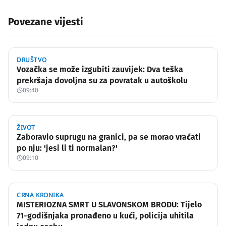
Povezane vijesti
DRUŠTVO
Vozačka se može izgubiti zauvijek: Dva teška
prekršaja dovoljna su za povratak u autoškolu
09:40
ŽIVOT
Zaboravio suprugu na granici, pa se morao vraćati
po nju: 'jesi li ti normalan?'
09:10
CRNA KRONIKA
MISTERIOZNA SMRT U SLAVONSKOM BRODU: Tijelo
71-godišnjaka pronađeno u kući, policija uhitila