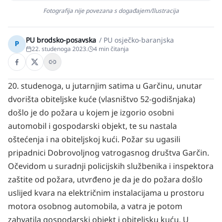
Fotografija nije povezana s događajem/Ilustracija
PU brodsko-posavska
/
PU osječko-baranjska
P
22. studenoga 2023.
4
min čitanja
20. studenoga, u jutarnjim satima u Garčinu, unutar
dvorišta obiteljske kuće (vlasništvo 52-godišnjaka)
došlo je do požara u kojem je izgorio osobni
automobil i gospodarski objekt, te su nastala
oštećenja i na obiteljskoj kući. Požar su ugasili
pripadnici Dobrovoljnog vatrogasnog društva Garčin.
Očevidom u suradnji policijskih službenika i inspektora
zaštite od požara, utvrđeno je da je do požara došlo
uslijed kvara na električnim instalacijama u prostoru
motora osobnog automobila, a vatra je potom
zahvatila gospodarski objekt i obiteljsku kuću. U