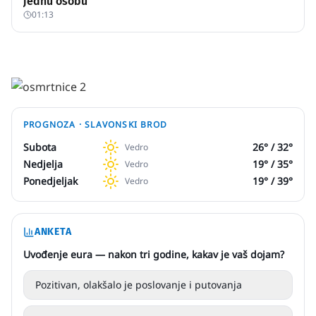
jednu osobu
01:13
PROGNOZA ·
SLAVONSKI BROD
Subota
26
° /
32
°
Vedro
Nedjelja
19
° /
35
°
Vedro
Ponedjeljak
19
° /
39
°
Vedro
ANKETA
Uvođenje eura — nakon tri godine, kakav je vaš dojam?
Pozitivan, olakšalo je poslovanje i putovanja