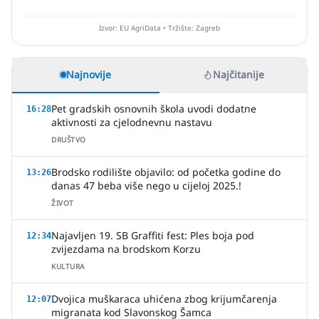
Izvor: EU AgriData • Tržište: Zagreb
Najnovije
Najčitanije
Pet gradskih osnovnih škola uvodi dodatne
16:28
aktivnosti za cjelodnevnu nastavu
DRUŠTVO
Brodsko rodilište objavilo: od početka godine do
13:26
danas 47 beba više nego u cijeloj 2025.!
ŽIVOT
Najavljen 19. SB Graffiti fest: Ples boja pod
12:34
zvijezdama na brodskom Korzu
KULTURA
Dvojica muškaraca uhićena zbog krijumčarenja
12:07
migranata kod Slavonskog Šamca