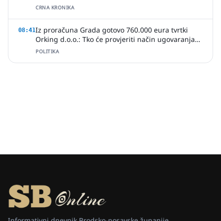
CRNA KRONIKA
Iz proračuna Grada gotovo 760.000 eura tvrtki
08:41
Orking d.o.o.: Tko će provjeriti način ugovaranja
poslova?
POLITIKA
Informativni dnevnik Brodsko-posavske županije