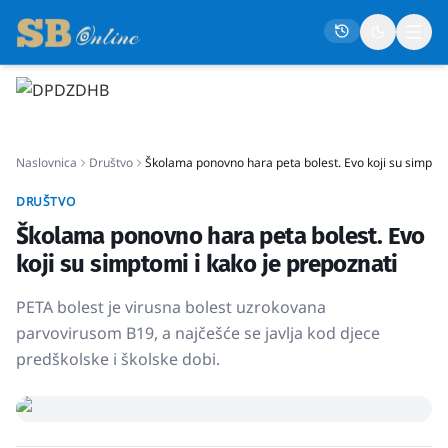
Naslovna
Naslovnica
Društvo
Školama ponovno hara peta bolest. Evo koji su simptom
Društvo
Politika
DRUŠTVO
Školama ponovno hara peta bolest. Evo
Gospodarstvo
koji su simptomi i kako je prepoznati
Život
PETA bolest je virusna bolest uzrokovana
Crna kronika
parvovirusom B19, a najčešće se javlja kod djece
Sport
predškolske i školske dobi.
Kultura
Osmrtnice