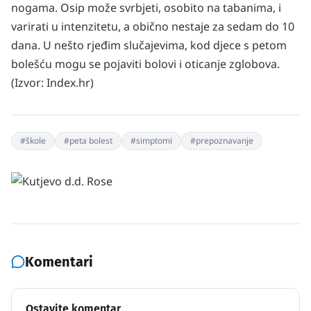
nogama. Osip može svrbjeti, osobito na tabanima, i
varirati u intenzitetu, a obično nestaje za sedam do 10
dana. U nešto rjeđim slučajevima, kod djece s petom
bolešću mogu se pojaviti bolovi i oticanje zglobova.
(Izvor:
Index.hr
)
#
škole
#
peta bolest
#
simptomi
#
prepoznavanje
Komentari
Ostavite komentar