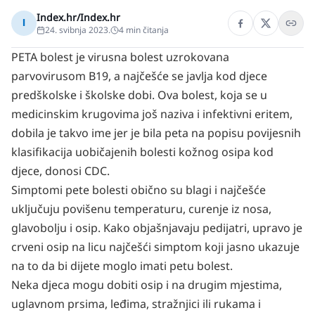
Index.hr/Index.hr
I
24. svibnja 2023.
4
min čitanja
PETA bolest je virusna bolest uzrokovana
parvovirusom B19, a najčešće se javlja kod djece
predškolske i školske dobi. Ova bolest, koja se u
medicinskim krugovima još naziva i infektivni eritem,
dobila je takvo ime jer je bila peta na popisu povijesnih
klasifikacija uobičajenih bolesti kožnog osipa kod
djece, donosi CDC.
Simptomi pete bolesti obično su blagi i najčešće
uključuju povišenu temperaturu, curenje iz nosa,
glavobolju i osip. Kako objašnjavaju pedijatri, upravo je
crveni osip na licu najčešći simptom koji jasno ukazuje
na to da bi dijete moglo imati petu bolest.
Neka djeca mogu dobiti osip i na drugim mjestima,
uglavnom prsima, leđima, stražnjici ili rukama i