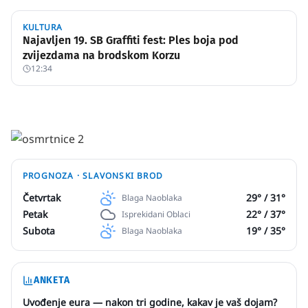
KULTURA
Najavljen 19. SB Graffiti fest: Ples boja pod
zvijezdama na brodskom Korzu
12:34
PROGNOZA ·
SLAVONSKI BROD
Četvrtak
29
° /
31
°
Blaga Naoblaka
Petak
22
° /
37
°
Isprekidani Oblaci
Subota
19
° /
35
°
Blaga Naoblaka
ANKETA
Uvođenje eura — nakon tri godine, kakav je vaš dojam?