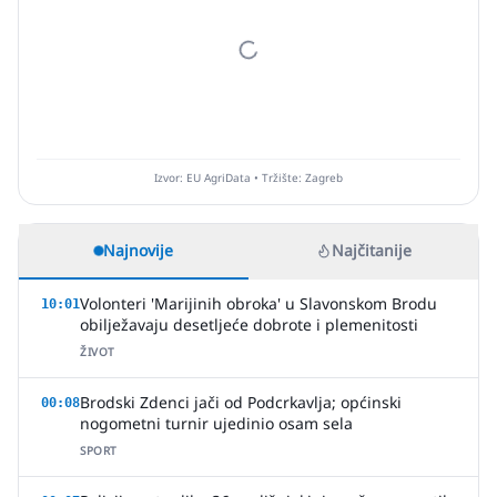
Izvor: EU AgriData • Tržište: Zagreb
Najnovije
Najčitanije
Volonteri 'Marijinih obroka' u Slavonskom Brodu
10:01
obilježavaju desetljeće dobrote i plemenitosti
ŽIVOT
Brodski Zdenci jači od Podcrkavlja; općinski
00:08
nogometni turnir ujedinio osam sela
SPORT