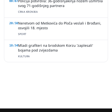
Policija potvrdila: 36-godišnjakinja nožem usmrtila
00:07
svog 71-godišnjeg partnera
CRNA KRONIKA
Neretvom od Metkovića do Ploča veslali i Brođani,
20:50
osvojili 18. mjesto
SPORT
Mladi grafiteri na brodskom Korzu 'zaplesali'
18:54
bojama pod zvijezdama
KULTURA