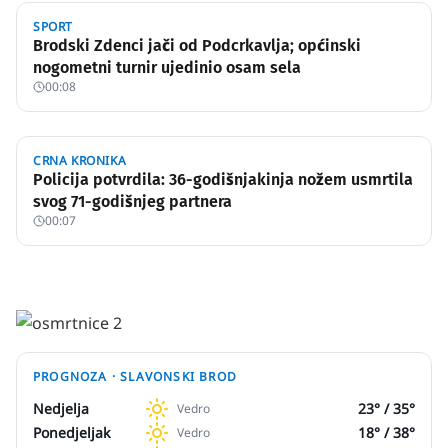
SPORT
Brodski Zdenci jači od Podcrkavlja; općinski
nogometni turnir ujedinio osam sela
00:08
CRNA KRONIKA
Policija potvrdila: 36-godišnjakinja nožem usmrtila
svog 71-godišnjeg partnera
00:07
PROGNOZA ·
SLAVONSKI BROD
Nedjelja
23
° /
35
°
Vedro
Ponedjeljak
18
° /
38
°
Vedro