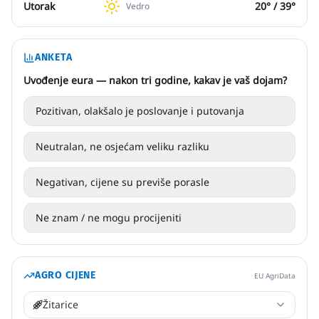
Utorak
20
° /
39
°
Vedro
ANKETA
Uvođenje eura — nakon tri godine, kakav je vaš dojam?
Pozitivan, olakšalo je poslovanje i putovanja
Neutralan, ne osjećam veliku razliku
Negativan, cijene su previše porasle
Ne znam / ne mogu procijeniti
AGRO CIJENE
EU AgriData
Žitarice