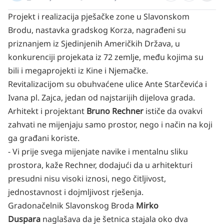
Projekt i realizacija pješačke zone u Slavonskom
Brodu, nastavka gradskog Korza, nagrađeni su
priznanjem iz Sjedinjenih Američkih Država, u
konkurenciji projekata iz 72 zemlje, među kojima su
bili i megaprojekti iz Kine i Njemačke.
Revitalizacijom su obuhvaćene ulice Ante Starčevića i
Ivana pl. Zajca, jedan od najstarijih dijelova grada.
Arhitekt i projektant
Bruno Rechner
ističe da ovakvi
zahvati ne mijenjaju samo prostor, nego i način na koji
ga građani koriste.
- Vi prije svega mijenjate navike i mentalnu sliku
prostora, kaže Rechner, dodajući da u arhitekturi
presudni nisu visoki iznosi, nego čitljivost,
jednostavnost i dojmljivost rješenja.
Gradonačelnik Slavonskog Broda
Mirko
Duspara
naglašava da je šetnica stajala oko dva