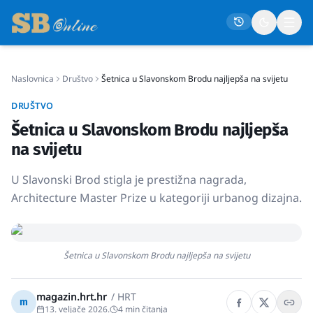
Naslovnica
Društvo
Šetnica u Slavonskom Brodu najljepša na svijetu
Naslovna
DRUŠTVO
Društvo
Šetnica u Slavonskom Brodu najljepša
Politika
na svijetu
Gospodarstvo
U Slavonski Brod stigla je prestižna nagrada,
Život
Architecture Master Prize u kategoriji urbanog dizajna.
Crna kronika
Sport
Šetnica u Slavonskom Brodu najljepša na svijetu
Kultura
Osmrtnice
magazin.hrt.hr
/
HRT
m
13. veljače 2026.
4
min čitanja