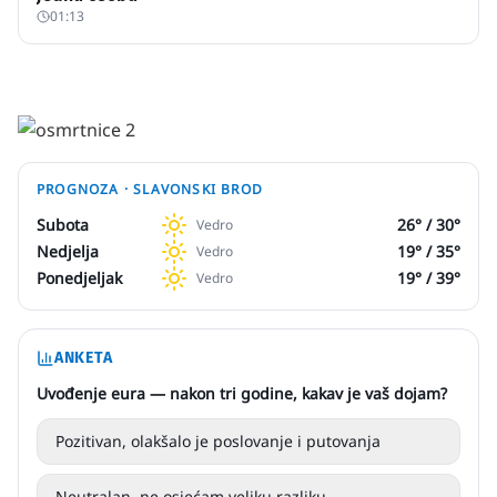
01:13
PROGNOZA ·
SLAVONSKI BROD
Subota
26
° /
30
°
Vedro
Nedjelja
19
° /
35
°
Vedro
Ponedjeljak
19
° /
39
°
Vedro
ANKETA
Uvođenje eura — nakon tri godine, kakav je vaš dojam?
Pozitivan, olakšalo je poslovanje i putovanja
Neutralan, ne osjećam veliku razliku