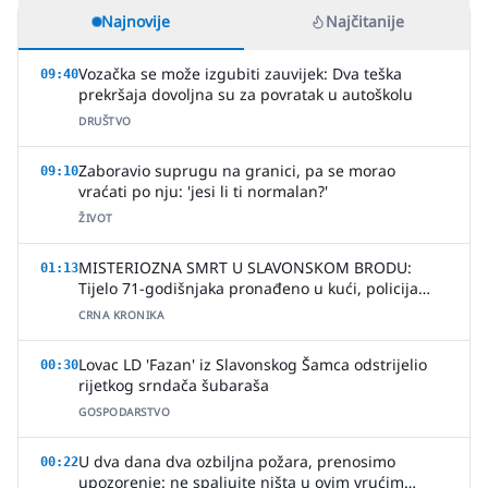
Najnovije
Najčitanije
Vozačka se može izgubiti zauvijek: Dva teška
09:40
prekršaja dovoljna su za povratak u autoškolu
DRUŠTVO
Zaboravio suprugu na granici, pa se morao
09:10
vraćati po nju: 'jesi li ti normalan?'
ŽIVOT
MISTERIOZNA SMRT U SLAVONSKOM BRODU:
01:13
Tijelo 71-godišnjaka pronađeno u kući, policija
uhitila jednu osobu
CRNA KRONIKA
Lovac LD 'Fazan' iz Slavonskog Šamca odstrijelio
00:30
rijetkog srndača šubaraša
GOSPODARSTVO
U dva dana dva ozbiljna požara, prenosimo
00:22
upozorenje: ne spaljujte ništa u ovim vrućim