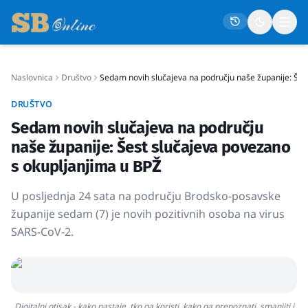
Naslovnica
Društvo
Sedam novih slučajeva na području naše županije: Šes
Naslovna
DRUŠTVO
Društvo
Sedam novih slučajeva na području
Politika
naše županije: Šest slučajeva povezano
Gospodarstvo
s okupljanjima u BPŽ
Život
U posljednja 24 sata na području Brodsko-posavske
Crna kronika
županije sedam (7) je novih pozitivnih osoba na virus
SARS-CoV-2.
Sport
Kultura
Osmrtnice
Digitalni otisak - kako nastaje, tko ga koristi, kako ga prepoznati, smanjiti i