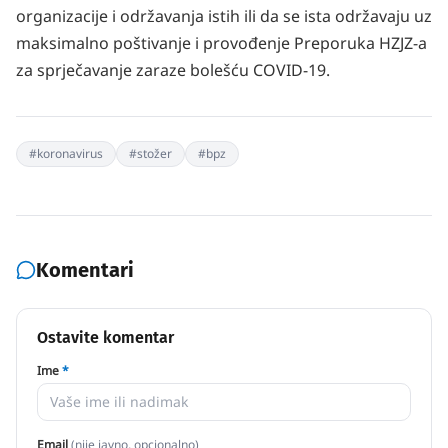
organizacije i održavanja istih ili da se ista održavaju uz
maksimalno poštivanje i provođenje Preporuka HZJZ-a
za sprječavanje zaraze bolešću COVID-19.
#
koronavirus
#
stožer
#
bpz
Komentari
Ostavite komentar
Ime
*
Email
(nije javno, opcionalno)