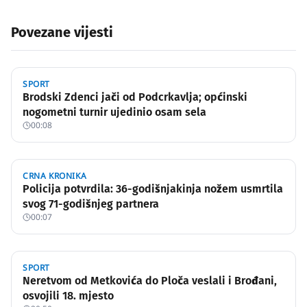
Povezane vijesti
SPORT
Brodski Zdenci jači od Podcrkavlja; općinski
nogometni turnir ujedinio osam sela
00:08
CRNA KRONIKA
Policija potvrdila: 36-godišnjakinja nožem usmrtila
svog 71-godišnjeg partnera
00:07
SPORT
Neretvom od Metkovića do Ploča veslali i Brođani,
osvojili 18. mjesto