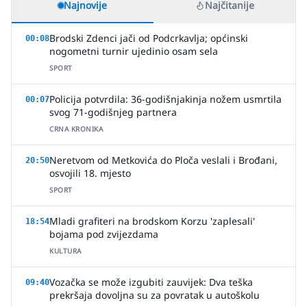
Najnovije
Najčitanije
Brodski Zdenci jači od Podcrkavlja; općinski
00:08
nogometni turnir ujedinio osam sela
SPORT
Policija potvrdila: 36-godišnjakinja nožem usmrtila
00:07
svog 71-godišnjeg partnera
CRNA KRONIKA
Neretvom od Metkovića do Ploča veslali i Brođani,
20:50
osvojili 18. mjesto
SPORT
Mladi grafiteri na brodskom Korzu 'zaplesali'
18:54
bojama pod zvijezdama
KULTURA
Vozačka se može izgubiti zauvijek: Dva teška
09:40
prekršaja dovoljna su za povratak u autoškolu