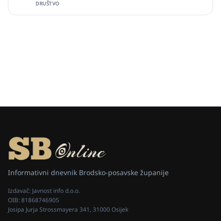
DRUŠTVO
Informativni dnevnik Brodsko-posavske županije
Izdavač:
Javnost info d.o.o.
OIB:
81868746905
Josipa Jurja Strossmayera 341, 31000 Osijek