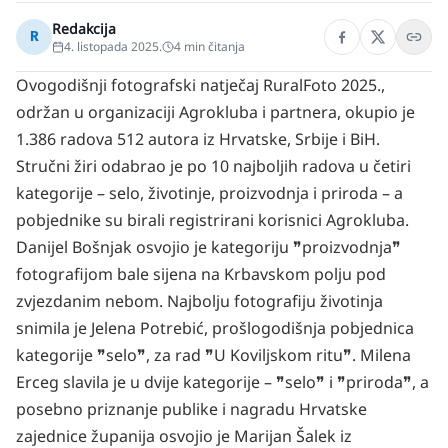
Redakcija
R
4. listopada 2025.
4
min čitanja
Ovogodišnji fotografski natječaj RuralFoto 2025.,
održan u organizaciji Agrokluba i partnera, okupio je
1.386 radova 512 autora iz Hrvatske, Srbije i BiH.
Stručni žiri odabrao je po 10 najboljih radova u četiri
kategorije – selo, životinje, proizvodnja i priroda – a
pobjednike su birali registrirani korisnici Agrokluba.
Danijel Bošnjak osvojio je kategoriju ❞proizvodnja❞
fotografijom bale sijena na Krbavskom polju pod
zvjezdanim nebom. Najbolju fotografiju životinja
snimila je Jelena Potrebić, prošlogodišnja pobjednica
kategorije ❞selo❞, za rad ❞U Koviljskom ritu❞. Milena
Erceg slavila je u dvije kategorije – ❞selo❞ i ❞priroda❞, a
posebno priznanje publike i nagradu Hrvatske
zajednice županija osvojio je Marijan Šalek iz