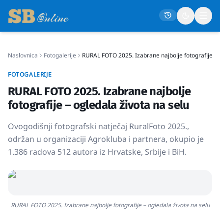
Naslovnica
Fotogalerije
RURAL FOTO 2025. Izabrane najbolje fotografije – 
Naslovna
FOTOGALERIJE
Društvo
RURAL FOTO 2025. Izabrane najbolje
Politika
fotografije – ogledala života na selu
Gospodarstvo
Ovogodišnji fotografski natječaj RuralFoto 2025.,
Život
održan u organizaciji Agrokluba i partnera, okupio je
1.386 radova 512 autora iz Hrvatske, Srbije i BiH.
Crna kronika
Sport
Kultura
Osmrtnice
RURAL FOTO 2025. Izabrane najbolje fotografije – ogledala života na selu