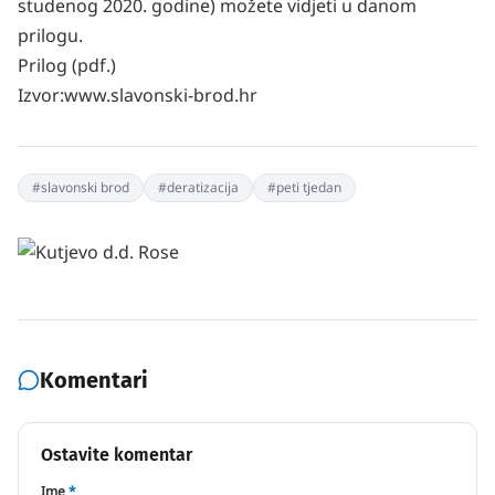
studenog 2020. godine) možete vidjeti u danom
prilogu.
Prilog
(pdf.)
Izvor:www.slavonski-brod.hr
#
slavonski brod
#
deratizacija
#
peti tjedan
Komentari
Ostavite komentar
Ime
*