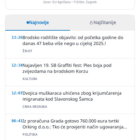
Izvor: EU AgriData • Tržište: Zagreb
Najnovije
Najčitanije
Brodsko rodilište objavilo: od početka godine do
13:26
danas 47 beba više nego u cijeloj 2025.!
ŽIVOT
Najavljen 19. SB Graffiti fest: Ples boja pod
12:34
zvijezdama na brodskom Korzu
KULTURA
Dvojica muškaraca uhićena zbog krijumčarenja
12:07
migranata kod Slavonskog Šamca
CRNA KRONIKA
Iz proračuna Grada gotovo 760.000 eura tvrtki
08:41
Orking d.o.o.: Tko će provjeriti način ugovaranja
poslova?
POLITIKA