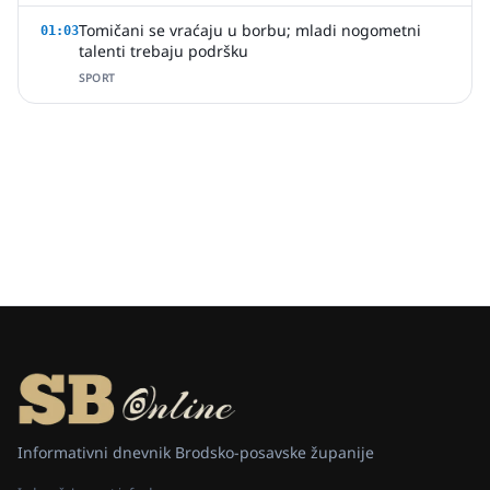
Tomičani se vraćaju u borbu; mladi nogometni
01:03
talenti trebaju podršku
SPORT
Informativni dnevnik Brodsko-posavske županije