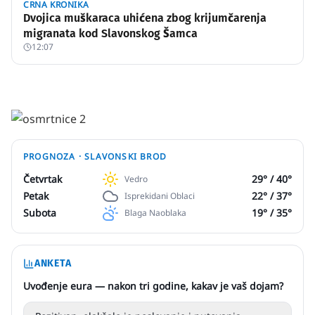
CRNA KRONIKA
Dvojica muškaraca uhićena zbog krijumčarenja
migranata kod Slavonskog Šamca
12:07
PROGNOZA ·
SLAVONSKI BROD
Četvrtak
29
° /
40
°
Vedro
Petak
22
° /
37
°
Isprekidani Oblaci
Subota
19
° /
35
°
Blaga Naoblaka
ANKETA
Uvođenje eura — nakon tri godine, kakav je vaš dojam?