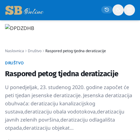
Naslovna
Naslovnica
Društvo
Raspored petog tjedna deratizacije
Društvo
Politika
DRUŠTVO
Raspored petog tjedna deratizacije
Gospodarstvo
Život
U ponedjeljak, 23. studenog 2020. godine započet će
peti tjedan jesenske deratizacije. Jesenska deratizacija
Crna kronika
obuhvaća: deratizaciju kanalizacijskog
Sport
sustava,deratizaciju obala vodotokova,deratizaciju
Kultura
javnih zelenih površina,deratizaciju odlagališta
otpada,deratizaciju objekat…
Osmrtnice