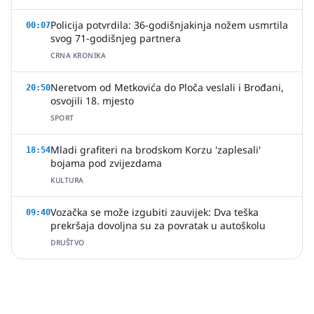
Policija potvrdila: 36-godišnjakinja nožem usmrtila
00:07
svog 71-godišnjeg partnera
CRNA KRONIKA
Neretvom od Metkovića do Ploča veslali i Brođani,
20:50
osvojili 18. mjesto
SPORT
Mladi grafiteri na brodskom Korzu 'zaplesali'
18:54
bojama pod zvijezdama
KULTURA
Vozačka se može izgubiti zauvijek: Dva teška
09:40
prekršaja dovoljna su za povratak u autoškolu
DRUŠTVO