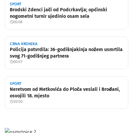
SPORT
Brodski Zdenci jači od Podcrkavlja; općinski
nogometni turnir ujedinio osam sela
00:08
CRNA KRONIKA
Policija potvrdila: 36-godišnjakinja nožem usmrtila
svog 71-godišnjeg partnera
00:07
SPORT
Neretvom od Metkovića do Ploča veslali i Brođani,
osvojili 18. mjesto
20:50