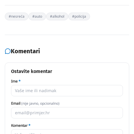
#
nesreća
#
auto
#
alkohol
#
policija
Komentari
Ostavite komentar
Ime
*
Email
(nije javno, opcionalno)
Komentar
*