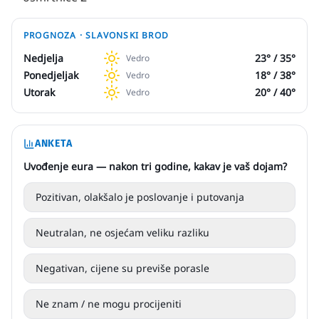
PROGNOZA ·
SLAVONSKI BROD
Nedjelja
23
° /
35
°
Vedro
Ponedjeljak
18
° /
38
°
Vedro
Utorak
20
° /
40
°
Vedro
ANKETA
Uvođenje eura — nakon tri godine, kakav je vaš dojam?
Pozitivan, olakšalo je poslovanje i putovanja
Neutralan, ne osjećam veliku razliku
Negativan, cijene su previše porasle
Ne znam / ne mogu procijeniti