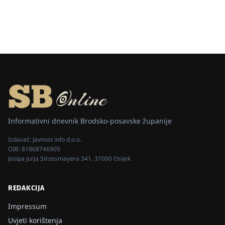
Informativni dnevnik Brodsko-posavske županije
Izdavač:
Javnost info d.o.o.
OIB:
81868746905
Josipa Jurja Strossmayera 341, 31000 Osijek
REDAKCIJA
Impressum
Uvjeti korištenja