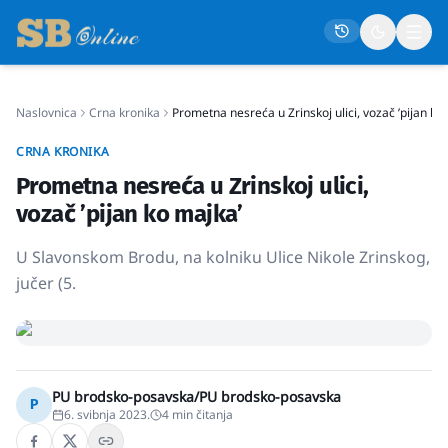
Naslovnica
Crna kronika
Prometna nesreća u Zrinskoj ulici, vozač ’pijan ko
Naslovna
CRNA KRONIKA
Društvo
Prometna nesreća u Zrinskoj ulici,
Politika
vozač ’pijan ko majka’
Gospodarstvo
U Slavonskom Brodu, na kolniku Ulice Nikole Zrinskog,
Život
jučer (5.
Crna kronika
Sport
Kultura
PU brodsko-posavska/PU brodsko-posavska
P
6. svibnja 2023.
4
min čitanja
Osmrtnice