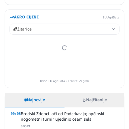
AGRO CIJENE
EU AgriData
Žitarice
Izvor: EU AgriData • Tržište: Zagreb
Najnovije
Najčitanije
Brodski Zdenci jači od Podcrkavlja; općinski
00:08
nogometni turnir ujedinio osam sela
SPORT