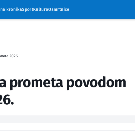
rna kronika
Sport
Kultura
Osmrtnice
anata 2026.
ija prometa povodom
26.