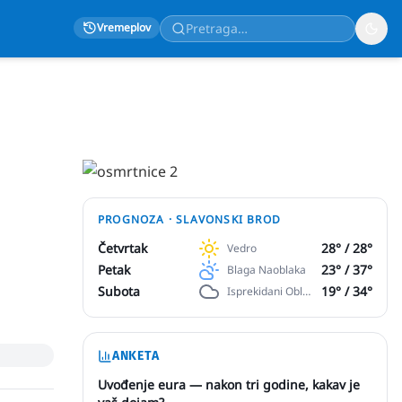
Vremeplov
PROGNOZA ·
SLAVONSKI BROD
Četvrtak
28
° /
28
°
Vedro
Petak
23
° /
37
°
Blaga Naoblaka
Subota
19
° /
34
°
Isprekidani Oblaci
ANKETA
Uvođenje eura — nakon tri godine, kakav je