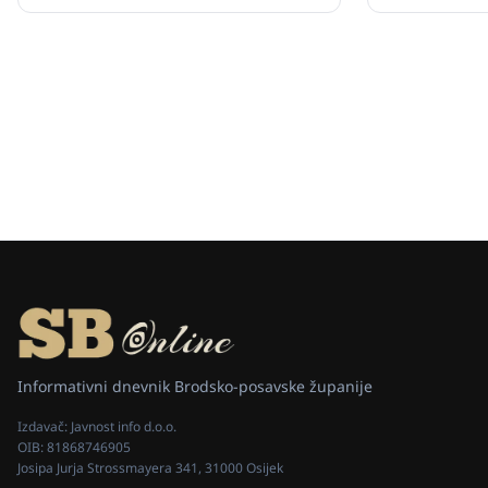
Informativni dnevnik Brodsko-posavske županije
Izdavač:
Javnost info d.o.o.
OIB:
81868746905
Josipa Jurja Strossmayera 341, 31000 Osijek