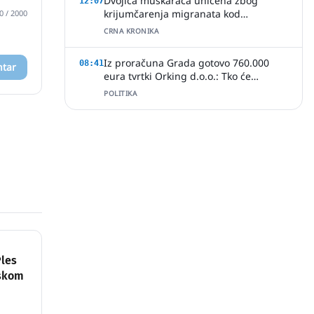
Dvojica muškaraca uhićena zbog
12:07
krijumčarenja migranata kod
0
/ 2000
Slavonskog Šamca
CRNA KRONIKA
Iz proračuna Grada gotovo 760.000
08:41
ntar
eura tvrtki Orking d.o.o.: Tko će
provjeriti način ugovaranja poslova?
POLITIKA
Ples
dskom