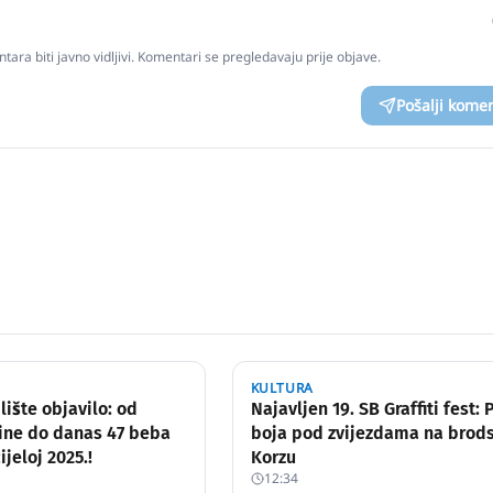
tara biti javno vidljivi. Komentari se pregledavaju prije objave.
Pošalji kome
KULTURA
lište objavilo: od
Najavljen 19. SB Graffiti fest: 
ine do danas 47 beba
boja pod zvijezdama na bro
ijeloj 2025.!
Korzu
12:34