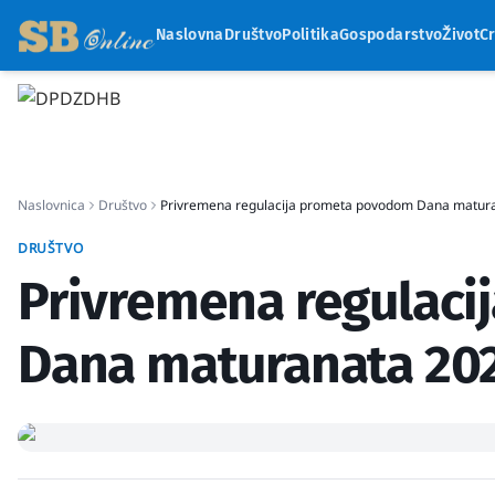
Naslovna
Društvo
Politika
Gospodarstvo
Život
C
Naslovnica
Društvo
Privremena regulacija prometa povodom Dana matur
DRUŠTVO
Privremena regulac
Dana maturanata 20