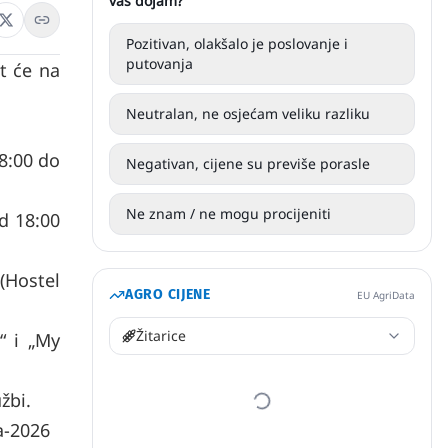
vaš dojam?
Pozitivan, olakšalo je poslovanje i
putovanja
t će na
Neutralan, ne osjećam veliku razliku
18:00 do
Negativan, cijene su previše porasle
Ne znam / ne mogu procijeniti
d 18:00
(Hostel
AGRO CIJENE
EU AgriData
Žitarice
“ i „My
žbi.
a-2026