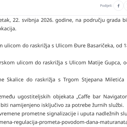
Podijeli:
ak, 22. svibnja 2026. godine, na području grada bi
kacija.
om ulicom do raskrižja s Ulicom Đure Basaričeka, od 
varskom ulicom do raskrižja s Ulicom Matije Gupca, o
me Skalice do raskrižja s Trgom Stjepana Miletića 
između ugostiteljskih objekata „Caffe bar Navigator
biti namijenjeno isključivo za potrebe žurnih službi.
vremene prometne signalizacije i uputa nadležnih slu
vremena-regulacija-prometa-povodom-dana-maturanat