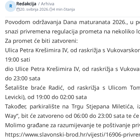
Redakcija
/
Arhiva
R
20. svibnja 2026.
4
min čitanja
Povodom održavanja Dana maturanata 2026., u pet
snazi privremena regulacija prometa na nekoliko lo
Za promet će biti zatvoreni:
Ulica Petra Krešimira IV, od raskrižja s Vukovarsk
19:00 sati
dio Ulice Petra Krešimira IV, od raskrižja s Vuko
do 23:00 sata
Šetalište braće Radić, od raskrižja s Ulicom To
Levicki), od 19:00 do 02:00 sata
Također, parkiralište na Trgu Stjepana Miletića, 
Way“, bit će zatvoreno od 06:00 do 23:00 sata te će 
Molimo građane za razumijevanje te poštivanje pri
https://www.slavonski-brod.hr/vijesti/16906-pri