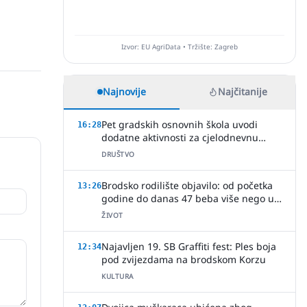
Izvor: EU AgriData • Tržište: Zagreb
Najnovije
Najčitanije
Pet gradskih osnovnih škola uvodi
16:28
dodatne aktivnosti za cjelodnevnu
nastavu
DRUŠTVO
Brodsko rodilište objavilo: od početka
13:26
godine do danas 47 beba više nego u
cijeloj 2025.!
ŽIVOT
Najavljen 19. SB Graffiti fest: Ples boja
12:34
pod zvijezdama na brodskom Korzu
KULTURA