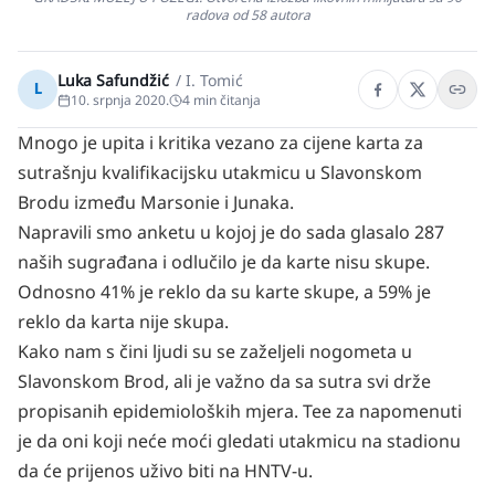
radova od 58 autora
Luka Safundžić
/
I. Tomić
L
10. srpnja 2020.
4
min čitanja
Mnogo je upita i kritika vezano za cijene karta za
sutrašnju kvalifikacijsku utakmicu u Slavonskom
Brodu između Marsonie i Junaka.
Napravili smo anketu u kojoj je do sada glasalo 287
naših sugrađana i odlučilo je da karte nisu skupe.
Odnosno 41% je reklo da su karte skupe, a 59% je
reklo da karta nije skupa.
Kako nam s čini ljudi su se zaželjeli nogometa u
Slavonskom Brod, ali je važno da sa sutra svi drže
propisanih epidemioloških mjera. Tee za napomenuti
je da oni koji neće moći gledati utakmicu na stadionu
da će prijenos uživo biti na HNTV-u.