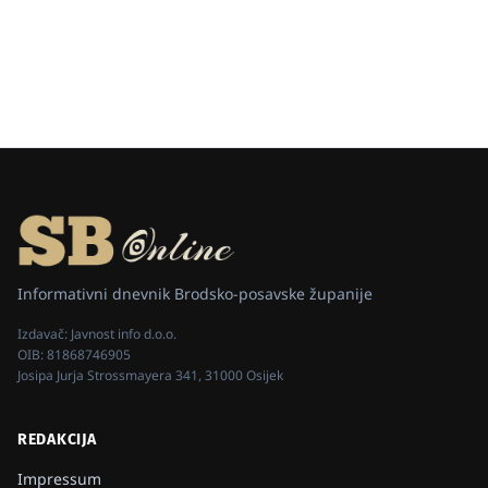
Informativni dnevnik Brodsko-posavske županije
Izdavač:
Javnost info d.o.o.
OIB:
81868746905
Josipa Jurja Strossmayera 341, 31000 Osijek
REDAKCIJA
Impressum