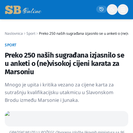
Naslovnica
Sport
Preko 250 naših sugrađana izjasnilo se u anketi o (ne)vis
Naslovna
SPORT
Društvo
Preko 250 naših sugrađana izjasnilo se
Politika
u anketi o (ne)visokoj cijeni karata za
Gospodarstvo
Marsoniu
Život
Mnogo je upita i kritika vezano za cijene karta za
Crna kronika
sutrašnju kvalifikacijsku utakmicu u Slavonskom
Brodu između Marsonie i Junaka.
Sport
Kultura
Osmrtnice
GRADSKI MUZEJ U POŽEGI: Otvorena izložba likovnih minijatura sa 96