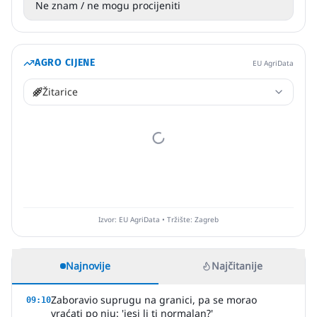
Ne znam / ne mogu procijeniti
AGRO CIJENE
EU AgriData
Žitarice
Izvor: EU AgriData • Tržište: Zagreb
Najnovije
Najčitanije
Zaboravio suprugu na granici, pa se morao
09:10
vraćati po nju: 'jesi li ti normalan?'