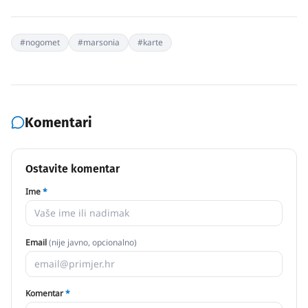
#
nogomet
#
marsonia
#
karte
Komentari
Ostavite komentar
Ime
*
Email
(nije javno, opcionalno)
Komentar
*