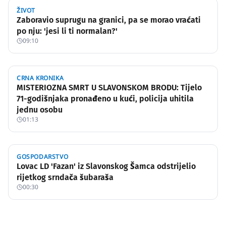
ŽIVOT
Zaboravio suprugu na granici, pa se morao vraćati
po nju: 'jesi li ti normalan?'
09:10
CRNA KRONIKA
MISTERIOZNA SMRT U SLAVONSKOM BRODU: Tijelo
71-godišnjaka pronađeno u kući, policija uhitila
jednu osobu
01:13
GOSPODARSTVO
Lovac LD 'Fazan' iz Slavonskog Šamca odstrijelio
rijetkog srndača šubaraša
00:30