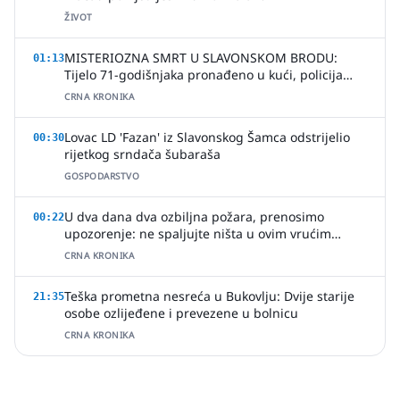
ŽIVOT
MISTERIOZNA SMRT U SLAVONSKOM BRODU:
01:13
Tijelo 71-godišnjaka pronađeno u kući, policija
uhitila jednu osobu
CRNA KRONIKA
Lovac LD 'Fazan' iz Slavonskog Šamca odstrijelio
00:30
rijetkog srndača šubaraša
GOSPODARSTVO
U dva dana dva ozbiljna požara, prenosimo
00:22
upozorenje: ne spaljujte ništa u ovim vrućim
ljetnim danima
CRNA KRONIKA
Teška prometna nesreća u Bukovlju: Dvije starije
21:35
osobe ozlijeđene i prevezene u bolnicu
CRNA KRONIKA