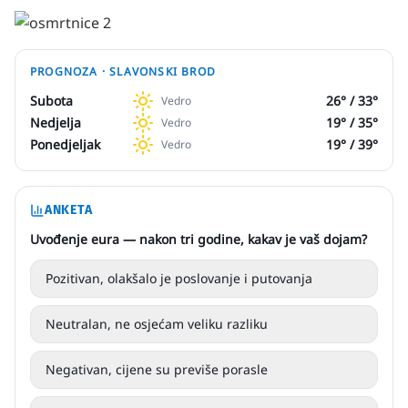
PROGNOZA ·
SLAVONSKI BROD
Subota
26
° /
33
°
Vedro
Nedjelja
19
° /
35
°
Vedro
Ponedjeljak
19
° /
39
°
Vedro
ANKETA
Uvođenje eura — nakon tri godine, kakav je vaš dojam?
Pozitivan, olakšalo je poslovanje i putovanja
Neutralan, ne osjećam veliku razliku
Negativan, cijene su previše porasle