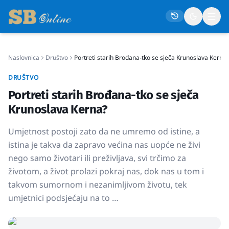
Naslovnica
Društvo
Portreti starih Brođana-tko se sječa Krunoslava Kerna?
Naslovna
DRUŠTVO
Društvo
Portreti starih Brođana-tko se sječa
Politika
Krunoslava Kerna?
Gospodarstvo
Umjetnost postoji zato da ne umremo od istine, a
Život
istina je takva da zapravo većina nas uopće ne živi
nego samo životari ili preživljava, svi trčimo za
Crna kronika
životom, a život prolazi pokraj nas, dok nas u tom i
Sport
takvom sumornom i nezanimljivom životu, tek
Kultura
umjetnici podsjećaju na to …
Osmrtnice