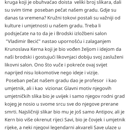
kruga koji je obuhvaćao doista veliki broj slikara, dali
su svim time poseban pečat našem gradu. Gdje su
danas ta vremena? Kružni tokovi postali su važniji od
kulture i umjetnosti u našem gradu. Treba li
podsjećate na to da je i Brodski izložbeni salon
"Vladimir Becić" nastao upornošću i zalaganjem
Krunoslava Kerna koji je bio vođen željom i idejom da
naši brodski i gostujući likovnjaci dobiju svoj zasluženi
likovni salon. Ono što vuče i pokreće ovaj svijet
naprijed nisu lokomotive nego ideje i vizije.
Poseban pečat našem gradu dao je profesor i kao
umjetnik, ali i kao vizionar. Glavni motiv njegovih
umjetničkih slika bio je uvijek i samo njegov rodni grad
kojeg je nosio u svome srcu sve do njegove prerane
smrti. Najsličniji slikar bio mu je još samo Antipov, ali je
Kern bio više okrenut rijeci Savi, bio je čovjek i umjetnik
rijeke, a neki njegovi legendarni akvareli Save ulaze u