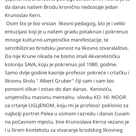
da danas našem Brodu kronično nedostaje jedan
Krunoslav Kern.
Osim što je bio vrstan likovni pedagog, bio je i veliki
entuzijast koji je u našem gradu potaknuo i pokrenuo
mnoge kulturno-umjetničke manifestacije, te
senzibilizirao brodsku javnost na likovno stvaralaštvo.
Da nije Krune nikada ne bismo imali Akvarelističku
koloniju SAVA, koju je pokrenuo još 1980. godine.
Samo dvije godine kasnije profesor pokreće i crtačku i
likovnu školu " Albert Gruber" čiji sam i sam bio
ponosni slikar i ostao do dan danas. Kenoviću,
umjetničku masivnu mentalnu olovku KO- HI- NOOR
za crtanje UGLJENOM, koju mi je profesor poklonio za
najbolji portret Pelea u osmom razredu i danas čuvam
na počasnom mjestu. Ime Krunoslava Kerna vezano je
i u širem kontekstu za stvaranje brodskog likovnog