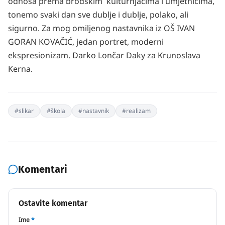
odnosa prema brodskim kulturnjacima i umjetnicima,
tonemo svaki dan sve dublje i dublje, polako, ali
sigurno. Za mog omiljenog nastavnika iz OŠ IVAN
GORAN KOVAČIĆ, jedan portret, moderni
ekspresionizam. Darko Lončar Daky za Krunoslava
Kerna.
#
slikar
#
škola
#
nastavnik
#
realizam
Komentari
Ostavite komentar
Ime
*