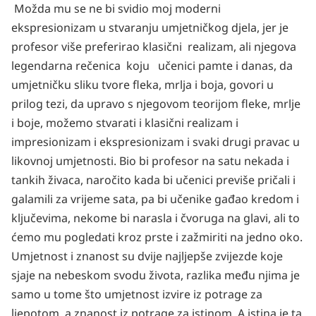
Možda mu se ne bi svidio moj moderni
ekspresionizam u stvaranju umjetničkog djela, jer je
profesor više preferirao klasični realizam, ali njegova
legendarna rečenica koju učenici pamte i danas, da
umjetničku sliku tvore fleka, mrlja i boja, govori u
prilog tezi, da upravo s njegovom teorijom fleke, mrlje
i boje, možemo stvarati i klasični realizam i
impresionizam i ekspresionizam i svaki drugi pravac u
likovnoj umjetnosti. Bio bi profesor na satu nekada i
tankih živaca, naročito kada bi učenici previše pričali i
galamili za vrijeme sata, pa bi učenike gađao kredom i
ključevima, nekome bi narasla i čvoruga na glavi, ali to
ćemo mu pogledati kroz prste i zažmiriti na jedno oko.
Umjetnost i znanost su dvije najljepše zvijezde koje
sjaje na nebeskom svodu života, razlika među njima je
samo u tome što umjetnost izvire iz potrage za
ljepotom, a znanost iz potrage za istinom. A istina je ta