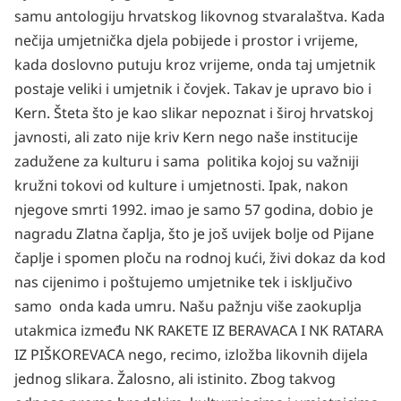
samu antologiju hrvatskog likovnog stvaralaštva. Kada
nečija umjetnička djela pobijede i prostor i vrijeme,
kada doslovno putuju kroz vrijeme, onda taj umjetnik
postaje veliki i umjetnik i čovjek. Takav je upravo bio i
Kern. Šteta što je kao slikar nepoznat i široj hrvatskoj
javnosti, ali zato nije kriv Kern nego naše institucije
zadužene za kulturu i sama politika kojoj su važniji
kružni tokovi od kulture i umjetnosti. Ipak, nakon
njegove smrti 1992. imao je samo 57 godina, dobio je
nagradu Zlatna čaplja, što je još uvijek bolje od Pijane
čaplje i spomen ploču na rodnoj kući, živi dokaz da kod
nas cijenimo i poštujemo umjetnike tek i isključivo
samo onda kada umru. Našu pažnju više zaokuplja
utakmica između NK RAKETE IZ BERAVACA I NK RATARA
IZ PIŠKOREVACA nego, recimo, izložba likovnih dijela
jednog slikara. Žalosno, ali istinito. Zbog takvog