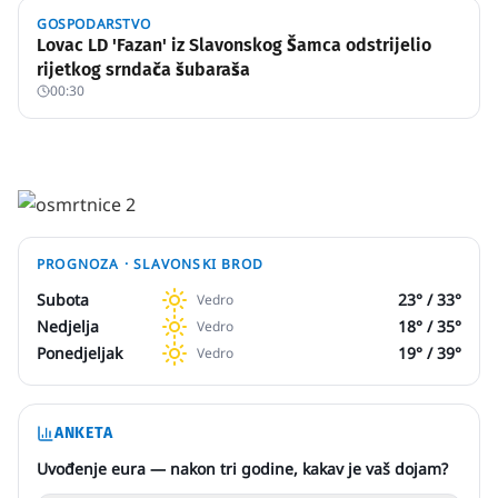
GOSPODARSTVO
Lovac LD 'Fazan' iz Slavonskog Šamca odstrijelio
rijetkog srndača šubaraša
00:30
PROGNOZA ·
SLAVONSKI BROD
Subota
23
° /
33
°
Vedro
Nedjelja
18
° /
35
°
Vedro
Ponedjeljak
19
° /
39
°
Vedro
ANKETA
Uvođenje eura — nakon tri godine, kakav je vaš dojam?