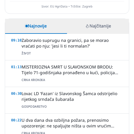
Izvor: EU AgriData • Tržište: Zagreb
Najnovije
Najčitanije
Zaboravio suprugu na granici, pa se morao
09:10
vraćati po nju: 'jesi li ti normalan?'
ŽIVOT
MISTERIOZNA SMRT U SLAVONSKOM BRODU:
01:13
Tijelo 71-godišnjaka pronađeno u kući, policija
uhitila jednu osobu
CRNA KRONIKA
Lovac LD 'Fazan' iz Slavonskog Šamca odstrijelio
00:30
rijetkog srndača šubaraša
GOSPODARSTVO
U dva dana dva ozbiljna požara, prenosimo
00:22
upozorenje: ne spaljujte ništa u ovim vrućim
ljetnim danima
CRNA KRONIKA