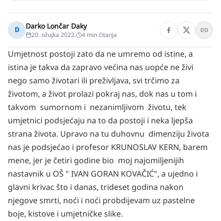
Darko Lončar Daky
D
20. ožujka 2022.
4
min čitanja
Umjetnost postoji zato da ne umremo od istine, a
istina je takva da zapravo većina nas uopće ne živi
nego samo životari ili preživljava, svi trčimo za
životom, a život prolazi pokraj nas, dok nas u tom i
takvom sumornom i nezanimljivom životu, tek
umjetnici podsjećaju na to da postoji i neka ljepša
strana života. Upravo na tu duhovnu dimenziju života
nas je podsjećao i profesor KRUNOSLAV KERN, barem
mene, jer je četiri godine bio moj najomiljenijih
nastavnik u OŠ " IVAN GORAN KOVAČIĆ", a ujedno i
glavni krivac što i danas, trideset godina nakon
njegove smrti, noći i noći probdijevam uz pastelne
boje, kistove i umjetničke slike.