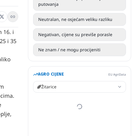
putovanja
Neutralan, ne osjećam veliku razliku
 16. i
Negativan, cijene su previše porasle
25 i 35
Ne znam / ne mogu procijeniti
oliko
AGRO CIJENE
EU AgriData
em
Žitarice
icima.
e
plje,