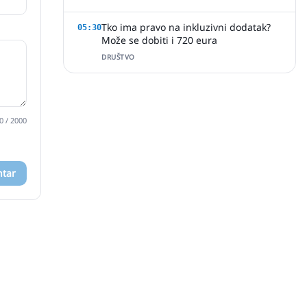
Tko ima pravo na inkluzivni dodatak?
05:30
Može se dobiti i 720 eura
DRUŠTVO
0
/ 2000
ntar