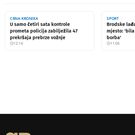
CRNA KRONIKA
SPORT
U samo četiri sata kontrole
Brodske lađa
prometa policija zabilježila 47
mjesto: 'bila
prekršaja prebrze vožnje
borba'
12:14
11:06