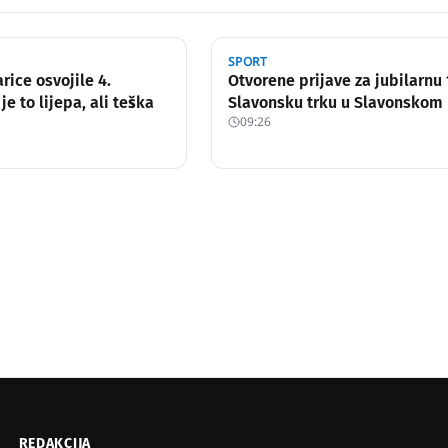
SPORT
rice osvojile 4.
Otvorene prijave za jubilarnu 
 je to lijepa, ali teška
Slavonsku trku u Slavonskom
09:26
REDAKCIJA