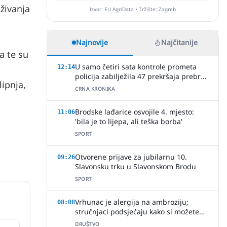
živanja
Izvor: EU AgriData • Tržište: Zagreb
Najnovije
Najčitanije
a te su
U samo četiri sata kontrole prometa
12:14
policija zabilježila 47 prekršaja prebrze
lipnja,
vožnje
CRNA KRONIKA
Brodske lađarice osvojile 4. mjesto:
11:06
'bila je to lijepa, ali teška borba'
SPORT
Otvorene prijave za jubilarnu 10.
09:26
Slavonsku trku u Slavonskom Brodu
SPORT
Vrhunac je alergija na ambroziju;
08:08
stručnjaci podsjećaju kako si možete
pomoći
DRUŠTVO