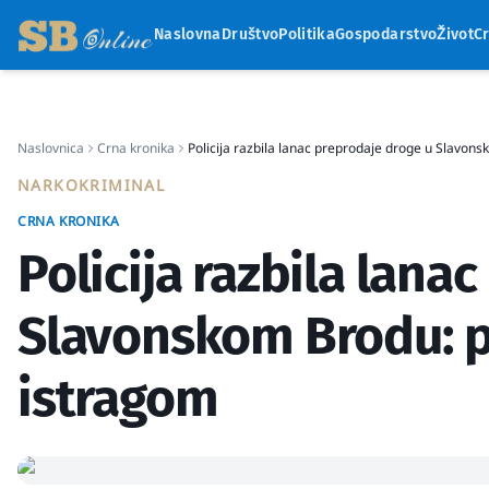
Naslovna
Društvo
Politika
Gospodarstvo
Život
C
Naslovnica
Crna kronika
Policija razbila lanac preprodaje droge u Slavon
NARKOKRIMINAL
CRNA KRONIKA
Policija razbila lana
Slavonskom Brodu: p
istragom