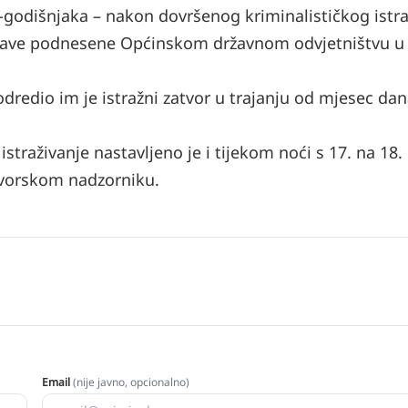
5-godišnjaka – nakon dovršenog kriminalističkog istra
ijave podnesene Općinskom državnom odvjetništvu u
dredio im je istražni zatvor u trajanju od mjesec dan
raživanje nastavljeno je i tijekom noći s 17. na 18. 
itvorskom nadzorniku.
Email
(nije javno, opcionalno)