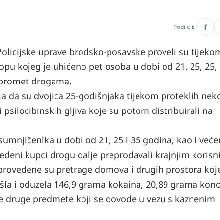
Podijeli:
e Policijske uprave brodsko-posavske proveli su tijekom
lopu kojeg je uhićeno pet osoba u dobi od 21, 25, 25, 
 promet drogama.
a da su dvojica 25-godišnjaka tijekom proteklih nek
 psilocibinskih gljiva koje su potom distribuirali na
 osumnjičenika u dobi od 21, 25 i 35 godina, kao i već
edeni kupci drogu dalje preprodavali krajnjim korisn
rovedene su pretrage domova i drugih prostora koj
ašla i oduzela 146,9 grama kokaina, 20,89 grama kono
te druge predmete koji se dovode u vezu s kaznenim