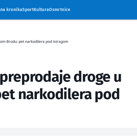
rna kronika
Sport
Kultura
Osmrtnice
skom Brodu: pet narkodilera pod istragom
c preprodaje droge u
et narkodilera pod