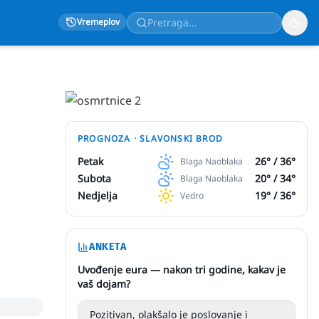
Vremeplov
PROGNOZA ·
SLAVONSKI BROD
Petak
26
° /
36
°
Blaga Naoblaka
Subota
20
° /
34
°
Blaga Naoblaka
Nedjelja
19
° /
36
°
Vedro
ANKETA
Uvođenje eura — nakon tri godine, kakav je
vaš dojam?
Pozitivan, olakšalo je poslovanje i