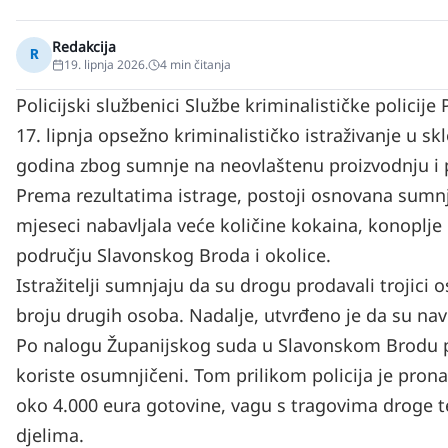
Redakcija
R
19. lipnja 2026.
4
min čitanja
Policijski službenici Službe kriminalističke policij
17. lipnja opsežno kriminalističko istraživanje u sk
godina zbog sumnje na neovlaštenu proizvodnju i
Prema rezultatima istrage, postoji osnovana sumnj
mjeseci nabavljala veće količine kokaina, konoplje i
području Slavonskog Broda i okolice.
Istražitelji sumnjaju da su drogu prodavali trojici
broju drugih osoba. Nadalje, utvrđeno je da su nav
Po nalogu Županijskog suda u Slavonskom Brodu p
koriste osumnjičeni. Tom prilikom policija je pron
oko 4.000 eura gotovine, vagu s tragovima droge 
djelima.