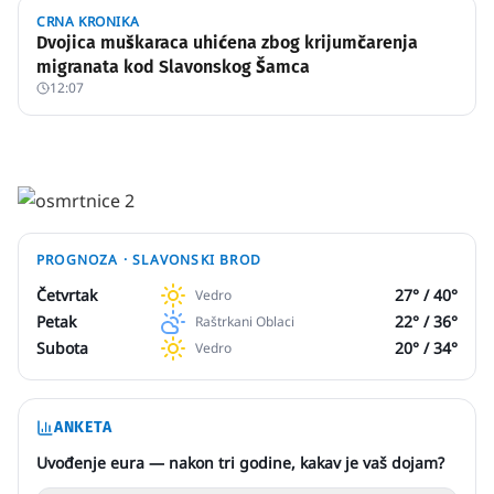
CRNA KRONIKA
Dvojica muškaraca uhićena zbog krijumčarenja
migranata kod Slavonskog Šamca
12:07
PROGNOZA ·
SLAVONSKI BROD
Četvrtak
27
° /
40
°
Vedro
Petak
22
° /
36
°
Raštrkani Oblaci
Subota
20
° /
34
°
Vedro
ANKETA
Uvođenje eura — nakon tri godine, kakav je vaš dojam?