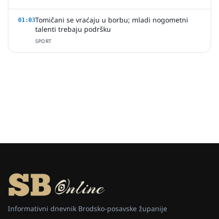
Tomičani se vraćaju u borbu; mladi nogometni
01:03
talenti trebaju podršku
SPORT
Informativni dnevnik Brodsko-posavske županije