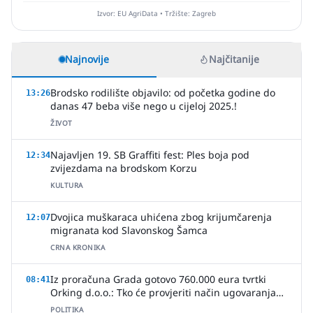
Izvor: EU AgriData • Tržište: Zagreb
Najnovije
Najčitanije
Brodsko rodilište objavilo: od početka godine do
13:26
danas 47 beba više nego u cijeloj 2025.!
ŽIVOT
Najavljen 19. SB Graffiti fest: Ples boja pod
12:34
zvijezdama na brodskom Korzu
KULTURA
Dvojica muškaraca uhićena zbog krijumčarenja
12:07
migranata kod Slavonskog Šamca
CRNA KRONIKA
Iz proračuna Grada gotovo 760.000 eura tvrtki
08:41
Orking d.o.o.: Tko će provjeriti način ugovaranja
poslova?
POLITIKA