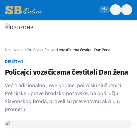
Naslovna
Naslovnica
Društvo
Policajci vozačicama čestitali Dan žena
Društvo
Politika
DRUŠTVO
Policajci vozačicama čestitali Dan žena
Gospodarstvo
Život
Već tradicionalno i ove godine, policijski službenici
Policijske uprave brodsko-posavske, na području
Crna kronika
Slavonskog Broda, proveli su preventivnu akciju u
Sport
prometu.
Kultura
Osmrtnice