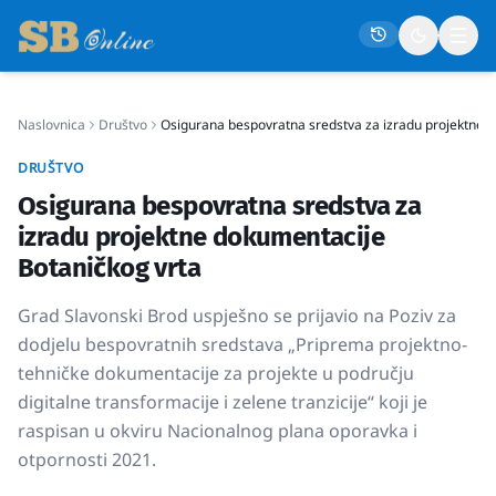
Naslovnica
Društvo
Osigurana bespovratna sredstva za izradu projektne 
Naslovna
DRUŠTVO
Društvo
Osigurana bespovratna sredstva za
Politika
izradu projektne dokumentacije
Gospodarstvo
Botaničkog vrta
Život
Grad Slavonski Brod uspješno se prijavio na Poziv za
Crna kronika
dodjelu bespovratnih sredstava „Priprema projektno-
tehničke dokumentacije za projekte u području
Sport
digitalne transformacije i zelene tranzicije“ koji je
Kultura
raspisan u okviru Nacionalnog plana oporavka i
otpornosti 2021.
Osmrtnice