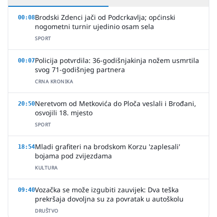
Brodski Zdenci jači od Podcrkavlja; općinski
00:08
nogometni turnir ujedinio osam sela
SPORT
Policija potvrdila: 36-godišnjakinja nožem usmrtila
00:07
svog 71-godišnjeg partnera
CRNA KRONIKA
Neretvom od Metkovića do Ploča veslali i Brođani,
20:50
osvojili 18. mjesto
SPORT
Mladi grafiteri na brodskom Korzu 'zaplesali'
18:54
bojama pod zvijezdama
KULTURA
Vozačka se može izgubiti zauvijek: Dva teška
09:40
prekršaja dovoljna su za povratak u autoškolu
DRUŠTVO