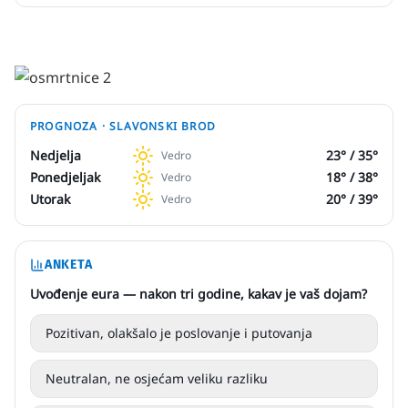
PROGNOZA ·
SLAVONSKI BROD
Nedjelja
23
° /
35
°
Vedro
Ponedjeljak
18
° /
38
°
Vedro
Utorak
20
° /
39
°
Vedro
ANKETA
Uvođenje eura — nakon tri godine, kakav je vaš dojam?
Pozitivan, olakšalo je poslovanje i putovanja
Neutralan, ne osjećam veliku razliku