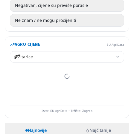
Negativan, cijene su previše porasle
Ne znam / ne mogu procijeniti
AGRO CIJENE
EU AgriData
Žitarice
Izvor: EU AgriData • Tržište: Zagreb
Najnovije
Najčitanije