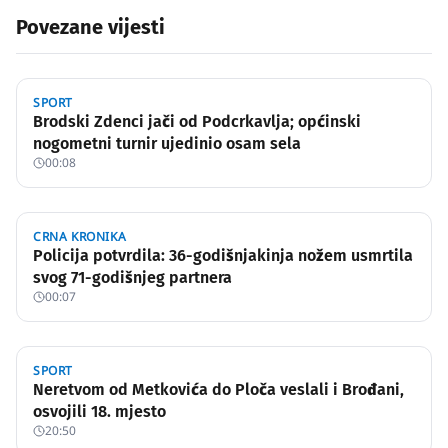
Povezane vijesti
SPORT
Brodski Zdenci jači od Podcrkavlja; općinski
nogometni turnir ujedinio osam sela
00:08
CRNA KRONIKA
Policija potvrdila: 36-godišnjakinja nožem usmrtila
svog 71-godišnjeg partnera
00:07
SPORT
Neretvom od Metkovića do Ploča veslali i Brođani,
osvojili 18. mjesto
20:50