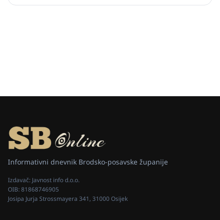
Informativni dnevnik Brodsko-posavske županije
Izdavač:
Javnost info d.o.o.
OIB:
81868746905
Josipa Jurja Strossmayera 341, 31000 Osijek