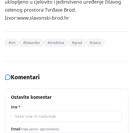
uklopljeno u cjelovito i jedinstveno uređenje čitavog
zelenog prostora Tvrđave Brod.
Izvor:www.slavonski-brod.hr
#
vrt
#
botanika
#
sredstva
#
grad
#
staza
Komentari
Ostavite komentar
Ime
*
Email
(nije javno, opcionalno)