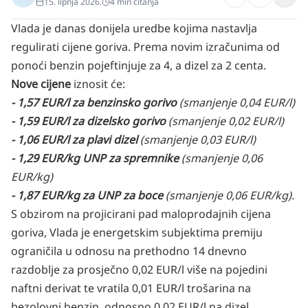
15. lipnja 2026.
4
min čitanja
Vlada je danas donijela uredbe kojima nastavlja
regulirati cijene goriva. Prema novim izračunima od
ponoći benzin pojeftinjuje za 4, a dizel za 2 centa.
Nove cijene
iznosit će:
- 1,57 EUR/l za benzinsko gorivo
(smanjenje 0,04 EUR/l)
- 1,59 EUR/l za dizelsko gorivo
(smanjenje 0,02 EUR/l)
- 1,06 EUR/l za plavi dizel
(smanjenje 0,03 EUR/l)
- 1,29 EUR/kg UNP za spremnike
(smanjenje 0,06
EUR/kg)
- 1,87 EUR/kg za UNP za boce
(smanjenje 0,06 EUR/kg).
S obzirom na projicirani pad maloprodajnih cijena
goriva, Vlada je energetskim subjektima premiju
ograničila u odnosu na prethodno 14 dnevno
razdoblje za prosječno 0,02 EUR/l više na pojedini
naftni derivat te vratila 0,01 EUR/l trošarina na
bezolovni benzin, odnosno 0,02 EUR/l na dizel.