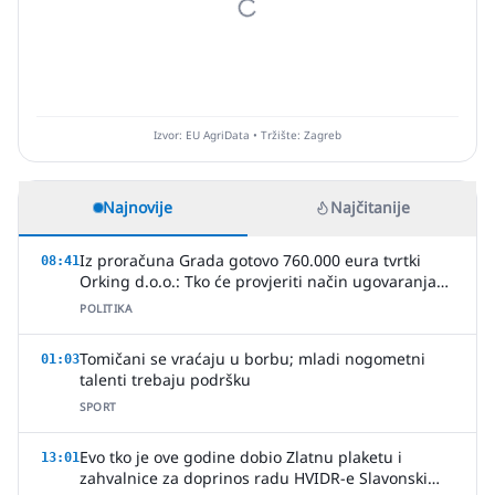
Izvor: EU AgriData • Tržište: Zagreb
Najnovije
Najčitanije
Iz proračuna Grada gotovo 760.000 eura tvrtki
08:41
Orking d.o.o.: Tko će provjeriti način ugovaranja
poslova?
POLITIKA
Tomičani se vraćaju u borbu; mladi nogometni
01:03
talenti trebaju podršku
SPORT
Evo tko je ove godine dobio Zlatnu plaketu i
13:01
zahvalnice za doprinos radu HVIDR-e Slavonski