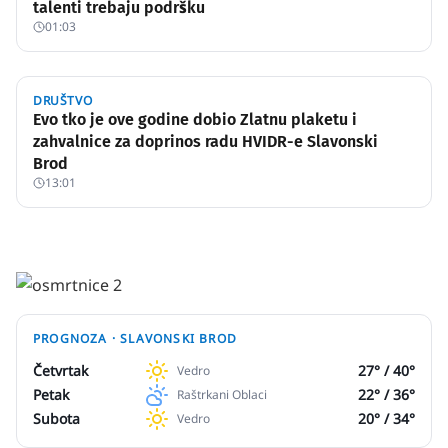
talenti trebaju podršku
01:03
DRUŠTVO
Evo tko je ove godine dobio Zlatnu plaketu i
zahvalnice za doprinos radu HVIDR-e Slavonski
Brod
13:01
PROGNOZA ·
SLAVONSKI BROD
Četvrtak
27
° /
40
°
Vedro
Petak
22
° /
36
°
Raštrkani Oblaci
Subota
20
° /
34
°
Vedro