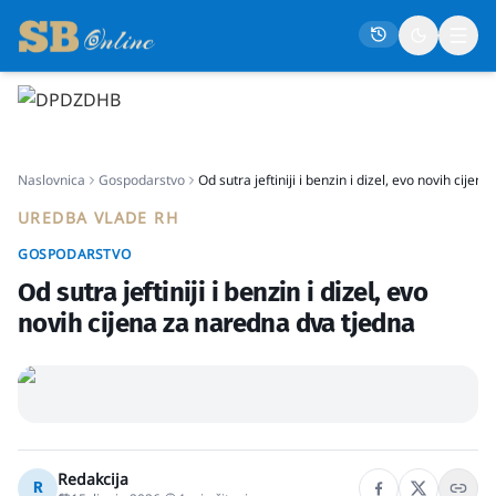
Naslovna
Naslovnica
Gospodarstvo
Od sutra jeftiniji i benzin i dizel, evo novih cije
Društvo
UREDBA VLADE RH
Politika
GOSPODARSTVO
Gospodarstvo
Od sutra jeftiniji i benzin i dizel, evo
Život
novih cijena za naredna dva tjedna
Crna kronika
Sport
Kultura
Osmrtnice
Redakcija
R