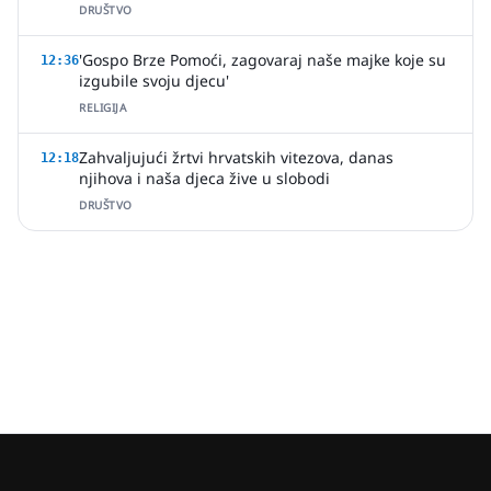
Brod
DRUŠTVO
'Gospo Brze Pomoći, zagovaraj naše majke koje su
12:36
izgubile svoju djecu'
RELIGIJA
Zahvaljujući žrtvi hrvatskih vitezova, danas
12:18
njihova i naša djeca žive u slobodi
DRUŠTVO