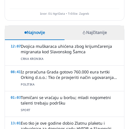
Izvor: EU AgriData • Tržište: Zagreb
Najnovije
Najčitanije
Dvojica muškaraca uhićena zbog krijumčarenja
12:07
migranata kod Slavonskog Šamca
CRNA KRONIKA
Iz proračuna Grada gotovo 760.000 eura tvrtki
08:41
Orking d.o.o.: Tko će provjeriti način ugovaranja
poslova?
POLITIKA
Tomičani se vraćaju u borbu; mladi nogometni
01:03
talenti trebaju podršku
SPORT
Evo tko je ove godine dobio Zlatnu plaketu i
13:01
zahvalnice za doprinos radu HVIDR-e Slavonski