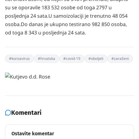
su se oporavile 183 532 osobe od toga 2797 u
posljednja 24 sata.
U samoizolaciji je trenutno 48 054
osoba.
Do danas je ukupno testirano 982 850 osoba,
od toga 8 343 u posljednja 24 sata.
#
koroavirus
#
hrvatska
#
covid-19
#
oboljeli
#
zaraženi
Komentari
Ostavite komentar