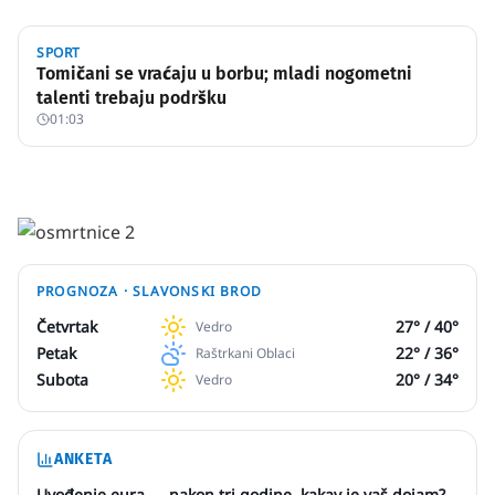
SPORT
Tomičani se vraćaju u borbu; mladi nogometni
talenti trebaju podršku
01:03
PROGNOZA ·
SLAVONSKI BROD
Četvrtak
27
° /
40
°
Vedro
Petak
22
° /
36
°
Raštrkani Oblaci
Subota
20
° /
34
°
Vedro
ANKETA
Uvođenje eura — nakon tri godine, kakav je vaš dojam?