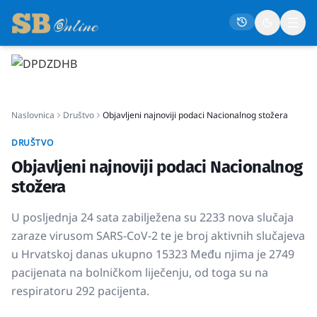
Naslovna
Naslovnica
Društvo
Objavljeni najnoviji podaci Nacionalnog stožera
Društvo
Politika
DRUŠTVO
Objavljeni najnoviji podaci Nacionalnog
Gospodarstvo
stožera
Život
U posljednja 24 sata zabilježena su 2233 nova slučaja
Crna kronika
zaraze virusom SARS-CoV-2 te je broj aktivnih slučajeva
Sport
u Hrvatskoj danas ukupno 15323 Među njima je 2749
Kultura
pacijenata na bolničkom liječenju, od toga su na
respiratoru 292 pacijenta.
Osmrtnice