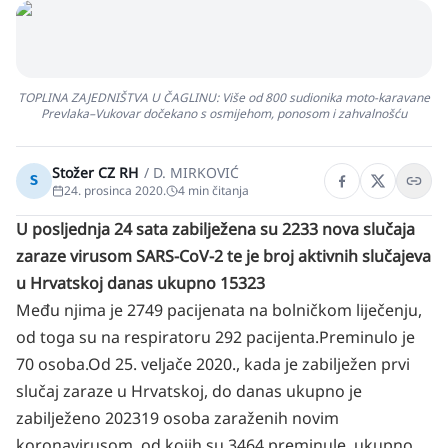
TOPLINA ZAJEDNIŠTVA U ČAGLINU: Više od 800 sudionika moto-karavane
Prevlaka–Vukovar dočekano s osmijehom, ponosom i zahvalnošću
Stožer CZ RH
/
D. MIRKOVIĆ
S
24. prosinca 2020.
4
min čitanja
U posljednja 24 sata zabilježena su 2233 nova slučaja
zaraze virusom SARS-CoV-2 te je broj aktivnih slučajeva
u Hrvatskoj danas ukupno 15323
Među njima je 2749 pacijenata na bolničkom liječenju,
od toga su na respiratoru 292 pacijenta.
Preminulo je
70 osoba.
Od 25. veljače 2020., kada je zabilježen prvi
slučaj zaraze u Hrvatskoj, do danas ukupno je
zabilježeno 202319 osoba zaraženih novim
koronavirusom, od kojih su 3464 preminule, ukupno