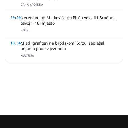
CRNA KRONIKA
Neretvom od Metkovića do Ploča veslali i Brođani,
20:50
osvojili 18. mjesto
SPORT
Mladi grafiteri na brodskom Korzu 'zaplesali'
18:54
bojama pod zvijezdama
KULTURA