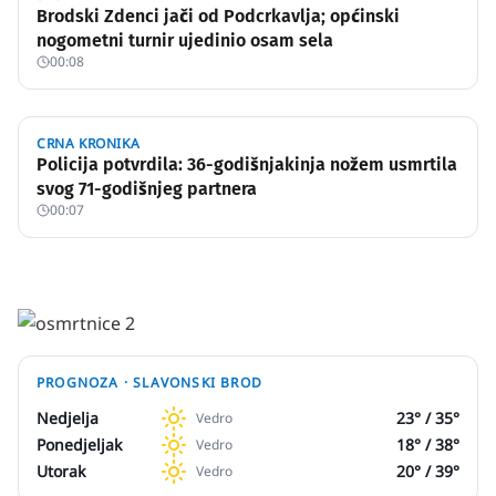
Brodski Zdenci jači od Podcrkavlja; općinski
nogometni turnir ujedinio osam sela
00:08
CRNA KRONIKA
Policija potvrdila: 36-godišnjakinja nožem usmrtila
svog 71-godišnjeg partnera
00:07
PROGNOZA ·
SLAVONSKI BROD
Nedjelja
23
° /
35
°
Vedro
Ponedjeljak
18
° /
38
°
Vedro
Utorak
20
° /
39
°
Vedro