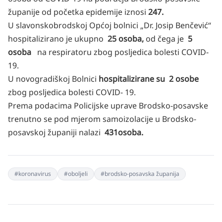
županije od početka epidemije iznosi
247.
U slavonskobrodskoj Općoj bolnici „Dr. Josip Benčević“
hospitalizirano je ukupno
25 osoba,
od čega je
5
osoba
na respiratoru zbog posljedica bolesti COVID-
19.
U novogradiškoj Bolnici
hospitalizirane su 2 osobe
zbog posljedica bolesti COVID- 19.
Prema podacima Policijske uprave Brodsko-posavske
trenutno se pod mjerom samoizolacije u Brodsko-
posavskoj županiji nalazi
431
osoba.
#
koronavirus
#
oboljeli
#
brodsko-posavska županija