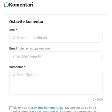
Komentari
Ostavite komentar
Ime
*
Email
(nije javno, opcionalno)
Komentar
*
0
/ 2000
Slažem se s
pravilima komentiranja
i razumijem da će ime i
tekst komentara biti javno vidljivi. Komentari se pregledavaju