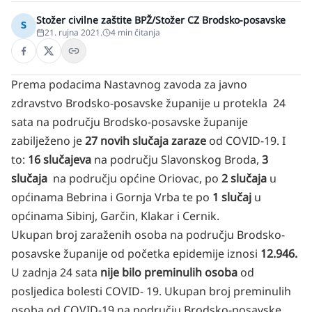
Stožer civilne zaštite BPŽ/Stožer CZ Brodsko-posavske
S
21. rujna 2021.
4
min čitanja
Prema podacima Nastavnog zavoda za javno
zdravstvo Brodsko-posavske županije u protekla 24
sata na području Brodsko-posavske županije
zabilježeno je
27 novih slučaja zaraze
od COVID-19. I
to:
16 slučajeva
na području Slavonskog Broda,
3
slučaja
na području općine Oriovac, po
2 slučaja
u
općinama Bebrina i Gornja Vrba te po
1 slučaj
u
općinama Sibinj, Garčin, Klakar i Cernik.
Ukupan broj zaraženih osoba na području Brodsko-
posavske županije od početka epidemije iznosi
12.946.
U zadnja 24 sata
nije bilo preminulih osoba
od
posljedica bolesti COVID- 19. Ukupan broj preminulih
osoba od COVID-19 na području Brodsko-posavske