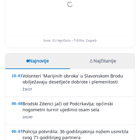
Izvor: EU AgriData • Tržište: Zagreb
Najnovije
Najčitanije
Volonteri 'Marijinih obroka' u Slavonskom Brodu
10:01
obilježavaju desetljeće dobrote i plemenitosti
ŽIVOT
Brodski Zdenci jači od Podcrkavlja; općinski
00:08
nogometni turnir ujedinio osam sela
SPORT
Policija potvrdila: 36-godišnjakinja nožem usmrtila
00:07
svog 71-godišnjeg partnera