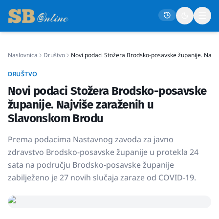
Naslovnica
Društvo
Novi podaci Stožera Brodsko-posavske županije. Najv
Naslovna
DRUŠTVO
Društvo
Novi podaci Stožera Brodsko-posavske
Politika
županije. Najviše zaraženih u
Gospodarstvo
Slavonskom Brodu
Život
Prema podacima Nastavnog zavoda za javno
Crna kronika
zdravstvo Brodsko-posavske županije u protekla 24
sata na području Brodsko-posavske županije
Sport
zabilježeno je 27 novih slučaja zaraze od COVID-19.
Kultura
Osmrtnice