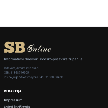
Informativni dnevnik Brodsko-posavske županije
Izdavač:
Javnost info d.o.o.
OIB:
81868746905
Josipa Jurja Strossmayera 341, 31000 Osijek
REDAKCIJA
Impressum
Uvjeti korištenja