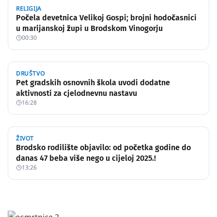
RELIGIJA
Počela devetnica Velikoj Gospi; brojni hodočasnici
u marijanskoj župi u Brodskom Vinogorju
00:30
DRUŠTVO
Pet gradskih osnovnih škola uvodi dodatne
aktivnosti za cjelodnevnu nastavu
16:28
ŽIVOT
Brodsko rodilište objavilo: od početka godine do
danas 47 beba više nego u cijeloj 2025.!
13:26