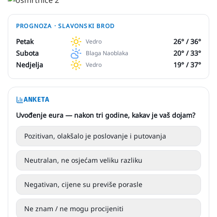
PROGNOZA ·
SLAVONSKI BROD
Petak
26
° /
36
°
Vedro
Subota
20
° /
33
°
Blaga Naoblaka
Nedjelja
19
° /
37
°
Vedro
ANKETA
Uvođenje eura — nakon tri godine, kakav je vaš dojam?
Pozitivan, olakšalo je poslovanje i putovanja
Neutralan, ne osjećam veliku razliku
Negativan, cijene su previše porasle
Ne znam / ne mogu procijeniti