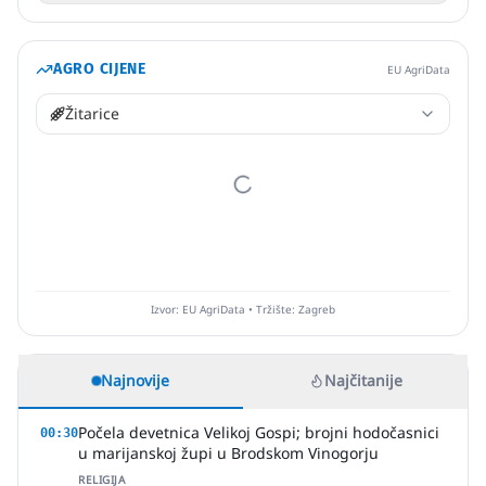
AGRO CIJENE
EU AgriData
Žitarice
Izvor: EU AgriData • Tržište: Zagreb
Najnovije
Najčitanije
Počela devetnica Velikoj Gospi; brojni hodočasnici
00:30
u marijanskoj župi u Brodskom Vinogorju
RELIGIJA