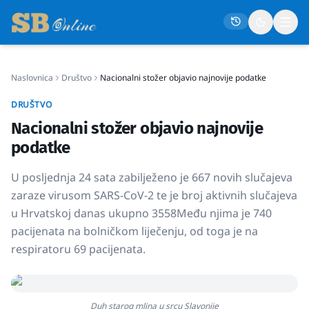
Naslovnica
Društvo
Nacionalni stožer objavio najnovije podatke
Naslovna
DRUŠTVO
Društvo
Nacionalni stožer objavio najnovije
Politika
podatke
Gospodarstvo
U posljednja 24 sata zabilježeno je 667 novih slučajeva
Život
zaraze virusom SARS-CoV-2 te je broj aktivnih slučajeva
u Hrvatskoj danas ukupno 3558Među njima je 740
Crna kronika
pacijenata na bolničkom liječenju, od toga je na
Sport
respiratoru 69 pacijenata.
Kultura
Osmrtnice
Duh starog mlina u srcu Slavonije