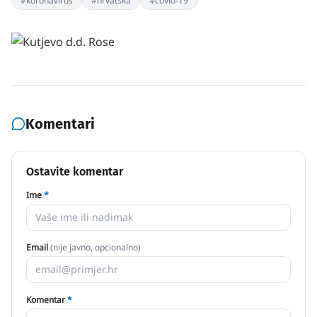
#
koronavirus
#
hrvatska
#
covid-19
Komentari
Ostavite komentar
Ime
*
Email
(nije javno, opcionalno)
Komentar
*