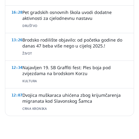
Pet gradskih osnovnih škola uvodi dodatne
16:28
aktivnosti za cjelodnevnu nastavu
DRUŠTVO
Brodsko rodilište objavilo: od početka godine do
13:26
danas 47 beba više nego u cijeloj 2025.!
ŽIVOT
Najavljen 19. SB Graffiti fest: Ples boja pod
12:34
zvijezdama na brodskom Korzu
KULTURA
Dvojica muškaraca uhićena zbog krijumčarenja
12:07
migranata kod Slavonskog Šamca
CRNA KRONIKA