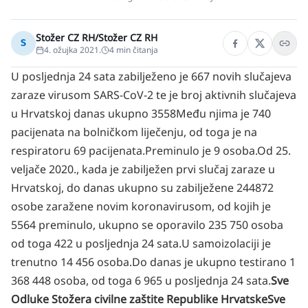
Stožer CZ RH/Stožer CZ RH
S
4. ožujka 2021.
4
min čitanja
U posljednja 24 sata zabilježeno je 667 novih slučajeva
zaraze virusom SARS-CoV-2 te je broj aktivnih slučajeva
u Hrvatskoj danas ukupno 3558Među njima je 740
pacijenata na bolničkom liječenju, od toga je na
respiratoru 69 pacijenata.
Preminulo je 9 osoba.
Od 25.
veljače 2020., kada je zabilježen prvi slučaj zaraze u
Hrvatskoj, do danas ukupno su zabilježene 244872
osobe zaražene novim koronavirusom, od kojih je
5564 preminulo, ukupno se oporavilo 235 750 osoba
od toga 422 u posljednja 24 sata.
U samoizolaciji je
trenutno 14 456 osoba.
Do danas je ukupno testirano 1
368 448 osoba, od toga 6 965 u posljednja 24 sata.
Sve
Odluke Stožera civilne zaštite Republike HrvatskeSve