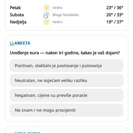
Petak
23
° /
36
°
Vedro
Subota
20
° /
33
°
Blaga Naoblaka
Nedjelja
19
° /
37
°
Vedro
ANKETA
Uvođenje eura — nakon tri godine, kakav je vaš dojam?
Pozitivan, olakšalo je poslovanje i putovanja
Neutralan, ne osjećam veliku razliku
Negativan, cijene su previše porasle
Ne znam / ne mogu procijeniti