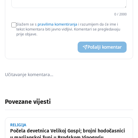
0
/ 2000
Slažem se s
pravilima komentiranja
i razumijem da će ime i
tekst komentara biti javno vidljivi. Komentari se pregledavaju
prije objave.
Pošalji komentar
Učitavanje komentara…
Povezane vijesti
RELIGIJA
Počela devetnica Velikoj Gospi; brojni hodočasnici
u marijanskoj župi u Brodskom Vinogorju