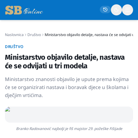
Naslovnica
Društvo
Ministarstvo objavilo detalje, nastava će se odvijati u 
Naslovna
DRUŠTVO
Društvo
Ministarstvo objavilo detalje, nastava
Politika
će se odvijati u tri modela
Gospodarstvo
Ministarstvo znanosti objavilo je upute prema kojima
Život
će se organizirati nastava i boravak djece u školama i
dječjim vrtićima.
Crna kronika
Sport
Kultura
Osmrtnice
Branko Radovanović najbolji je fiš majstor 29. požeške Fišijade