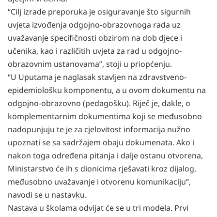
“Cilj izrade preporuka je osiguravanje što sigurnih
uvjeta izvođenja odgojno-obrazovnoga rada uz
uvažavanje specifičnosti obzirom na dob djece i
učenika, kao i različitih uvjeta za rad u odgojno-
obrazovnim ustanovama”, stoji u priopćenju.
“U Uputama je naglasak stavljen na zdravstveno-
epidemiološku komponentu, a u ovom dokumentu na
odgojno-obrazovno (pedagošku). Riječ je, dakle, o
komplementarnim dokumentima koji se međusobno
nadopunjuju te je za cjelovitost informacija nužno
upoznati se sa sadržajem obaju dokumenata. Ako i
nakon toga određena pitanja i dalje ostanu otvorena,
Ministarstvo će ih s dionicima rješavati kroz dijalog,
međusobno uvažavanje i otvorenu komunikaciju”,
navodi se u nastavku.
Nastava u školama odvijat će se u tri modela. Prvi