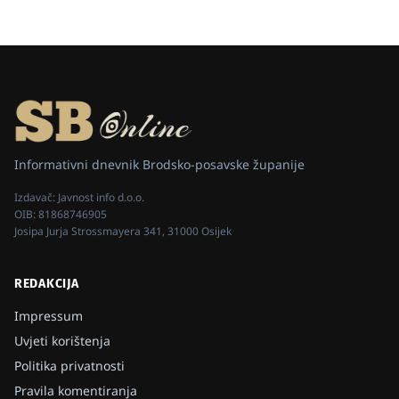
Informativni dnevnik Brodsko-posavske županije
Izdavač:
Javnost info d.o.o.
OIB:
81868746905
Josipa Jurja Strossmayera 341, 31000 Osijek
REDAKCIJA
Impressum
Uvjeti korištenja
Politika privatnosti
Pravila komentiranja