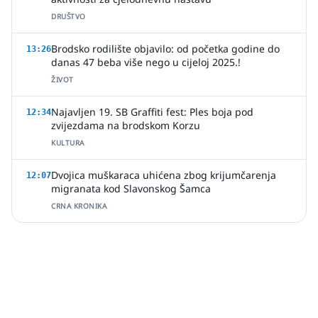
DRUŠTVO
Brodsko rodilište objavilo: od početka godine do
13:26
danas 47 beba više nego u cijeloj 2025.!
ŽIVOT
Najavljen 19. SB Graffiti fest: Ples boja pod
12:34
zvijezdama na brodskom Korzu
KULTURA
Dvojica muškaraca uhićena zbog krijumčarenja
12:07
migranata kod Slavonskog Šamca
CRNA KRONIKA