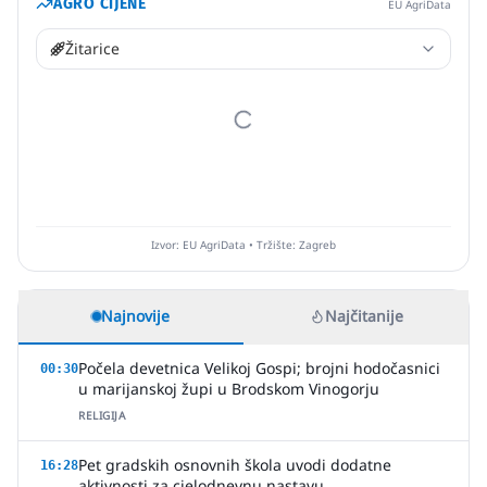
AGRO CIJENE
EU AgriData
Žitarice
Izvor: EU AgriData • Tržište: Zagreb
Najnovije
Najčitanije
Počela devetnica Velikoj Gospi; brojni hodočasnici
00:30
u marijanskoj župi u Brodskom Vinogorju
RELIGIJA
Pet gradskih osnovnih škola uvodi dodatne
16:28
aktivnosti za cjelodnevnu nastavu