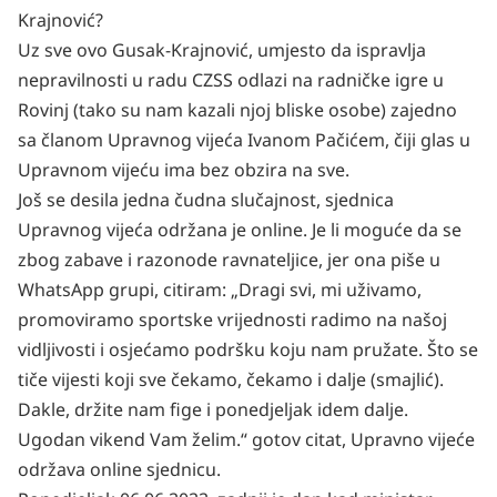
Krajnović?
Uz sve ovo Gusak-Krajnović, umjesto da ispravlja
nepravilnosti u radu CZSS odlazi na radničke igre u
Rovinj (tako su nam kazali njoj bliske osobe) zajedno
sa članom Upravnog vijeća Ivanom Pačićem, čiji glas u
Upravnom vijeću ima bez obzira na sve.
Još se desila jedna čudna slučajnost, sjednica
Upravnog vijeća održana je online. Je li moguće da se
zbog zabave i razonode ravnateljice, jer ona piše u
WhatsApp grupi, citiram: „Dragi svi, mi uživamo,
promoviramo sportske vrijednosti radimo na našoj
vidljivosti i osjećamo podršku koju nam pružate. Što se
tiče vijesti koji sve čekamo, čekamo i dalje (smajlić).
Dakle, držite nam fige i ponedjeljak idem dalje.
Ugodan vikend Vam želim.“ gotov citat, Upravno vijeće
održava online sjednicu.