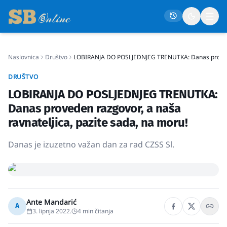
Naslovnica
Društvo
LOBIRANJA DO POSLJEDNJEG TRENUTKA: Danas proveden 
Naslovna
DRUŠTVO
Društvo
LOBIRANJA DO POSLJEDNJEG TRENUTKA:
Politika
Danas proveden razgovor, a naša
Gospodarstvo
ravnateljica, pazite sada, na moru!
Život
Danas je izuzetno važan dan za rad CZSS Sl.
Crna kronika
Sport
Kultura
Ante Mandarić
A
Osmrtnice
3. lipnja 2022.
4
min čitanja