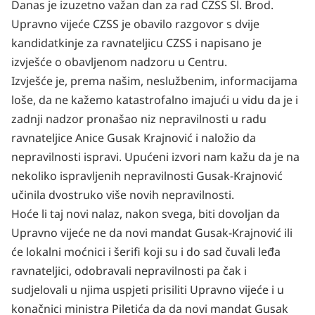
Danas je izuzetno važan dan za rad CZSS Sl. Brod.
Upravno vijeće CZSS je obavilo razgovor s dvije
kandidatkinje za ravnateljicu CZSS i napisano je
izvješće o obavljenom nadzoru u Centru.
Izvješće je, prema našim, neslužbenim, informacijama
loše, da ne kažemo katastrofalno imajući u vidu da je i
zadnji nadzor pronašao niz nepravilnosti u radu
ravnateljice Anice Gusak Krajnović i naložio da
nepravilnosti ispravi. Upućeni izvori nam kažu da je na
nekoliko ispravljenih nepravilnosti Gusak-Krajnović
učinila dvostruko više novih nepravilnosti.
Hoće li taj novi nalaz, nakon svega, biti dovoljan da
Upravno vijeće ne da novi mandat Gusak-Krajnović ili
će lokalni moćnici i šerifi koji su i do sad čuvali leđa
ravnateljici, odobravali nepravilnosti pa čak i
sudjelovali u njima uspjeti prisiliti Upravno vijeće i u
konačnici ministra Piletića da da novi mandat Gusak