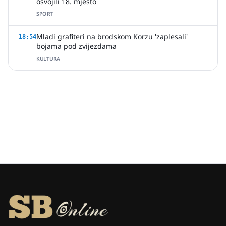
osvojili 18. mjesto
SPORT
Mladi grafiteri na brodskom Korzu 'zaplesali'
18:54
bojama pod zvijezdama
KULTURA