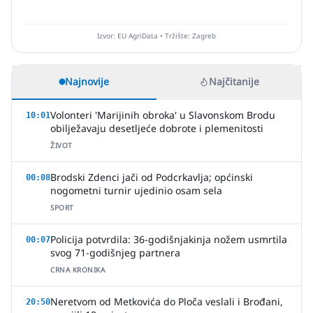
Izvor: EU AgriData • Tržište: Zagreb
Najnovije
Najčitanije
Volonteri 'Marijinih obroka' u Slavonskom Brodu
10:01
obilježavaju desetljeće dobrote i plemenitosti
ŽIVOT
Brodski Zdenci jači od Podcrkavlja; općinski
00:08
nogometni turnir ujedinio osam sela
SPORT
Policija potvrdila: 36-godišnjakinja nožem usmrtila
00:07
svog 71-godišnjeg partnera
CRNA KRONIKA
Neretvom od Metkovića do Ploča veslali i Brođani,
20:50