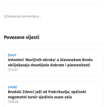
Učitavanje komentara…
Povezane vijesti
ŽIVOT
Volonteri 'Marijinih obroka' u Slavonskom Brodu
obilježavaju desetljeće dobrote i plemenitosti
10:01
SPORT
Brodski Zdenci jači od Podcrkavlja; općinski
nogometni turnir ujedinio osam sela
00:08