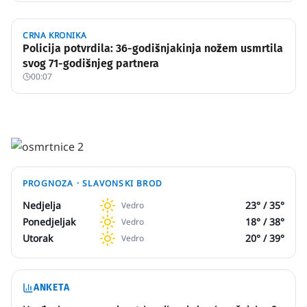
CRNA KRONIKA
Policija potvrdila: 36-godišnjakinja nožem usmrtila
svog 71-godišnjeg partnera
00:07
PROGNOZA ·
SLAVONSKI BROD
Nedjelja
23
° /
35
°
Vedro
Ponedjeljak
18
° /
38
°
Vedro
Utorak
20
° /
39
°
Vedro
ANKETA