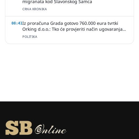
migranata kod Slavonskog Šamca
CRNA KRONIKA
Iz proračuna Grada gotovo 760.000 eura tvrtki
08:41
Orking d.o.o.: Tko će provjeriti način ugovaranja
poslova?
POLITIKA