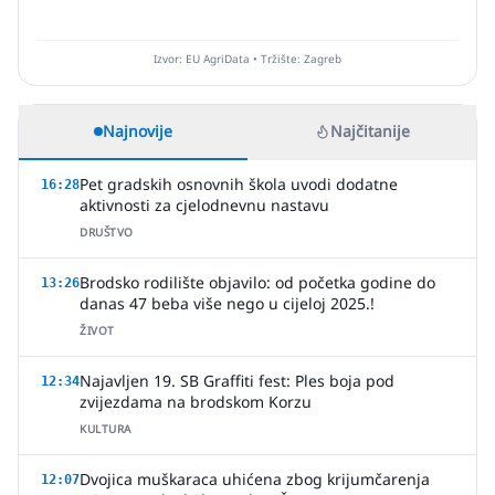
Izvor: EU AgriData • Tržište: Zagreb
Najnovije
Najčitanije
Pet gradskih osnovnih škola uvodi dodatne
16:28
aktivnosti za cjelodnevnu nastavu
DRUŠTVO
Brodsko rodilište objavilo: od početka godine do
13:26
danas 47 beba više nego u cijeloj 2025.!
ŽIVOT
Najavljen 19. SB Graffiti fest: Ples boja pod
12:34
zvijezdama na brodskom Korzu
KULTURA
Dvojica muškaraca uhićena zbog krijumčarenja
12:07