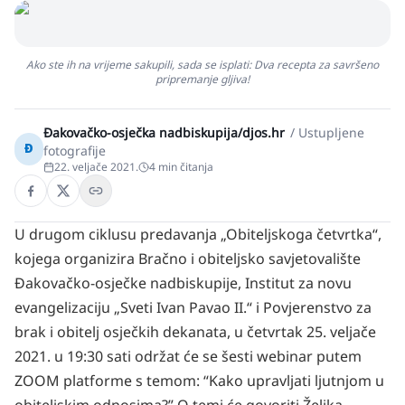
Ako ste ih na vrijeme sakupili, sada se isplati: Dva recepta za savršeno
pripremanje gljiva!
Đakovačko-osječka nadbiskupija/djos.hr
/
Ustupljene
Đ
fotografije
22. veljače 2021.
4
min čitanja
U drugom ciklusu predavanja „Obiteljskoga četvrtka“,
kojega organizira Bračno i obiteljsko savjetovalište
Đakovačko-osječke nadbiskupije, Institut za novu
evangelizaciju „Sveti Ivan Pavao II.“ i Povjerenstvo za
brak i obitelj osječkih dekanata, u četvrtak 25. veljače
2021. u 19:30 sati održat će se šesti webinar putem
ZOOM platforme s temom: “Kako upravljati ljutnjom u