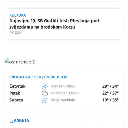
KULTURA
Najavljen 19. SB Graffiti fest: Ples boja pod
zvijezdama na brodskom Korzu
12:34
PROGNOZA ·
SLAVONSKI BROD
Četvrtak
29
° /
34
°
Raštrkani Oblaci
Petak
22
° /
37
°
Isprekidani Oblaci
Subota
19
° /
35
°
Blaga Naoblaka
ANKETA