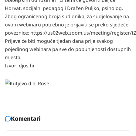
obiteljskim odnosima?” O temi će govoriti Željka
Horvat, socijalni pedagog i Dražen Puljko, psiholog.
Zbog ograničenog broja sudionika, za sudjelovanje na
ovom webinaru potrebno je prijaviti se preko sljedeće
poveznice:
https://us02web.zoom.us/meeting/register
Prijave će biti moguće tjedan dana prije svakog
pojedinog webinara pa sve do popunjenosti dostupnih
mjesta.
Izvor:
djos.hr
Komentari