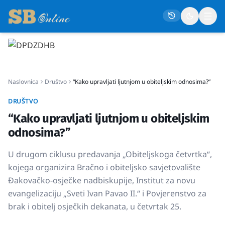
Naslovna
Naslovnica
Društvo
“Kako upravljati ljutnjom u obiteljskim odnosima?”
Društvo
Politika
DRUŠTVO
“Kako upravljati ljutnjom u obiteljskim
Gospodarstvo
odnosima?”
Život
U drugom ciklusu predavanja „Obiteljskoga četvrtka“,
Crna kronika
kojega organizira Bračno i obiteljsko savjetovalište
Sport
Đakovačko-osječke nadbiskupije, Institut za novu
Kultura
evangelizaciju „Sveti Ivan Pavao II.“ i Povjerenstvo za
brak i obitelj osječkih dekanata, u četvrtak 25.
Osmrtnice