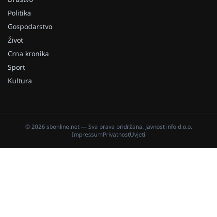
Politika
Gospodarstvo
Život
Crna kronika
Sport
Kultura
©
2026
sbonline.net
— Sva prava pridržana.
Javnost info d.o.o.
Impressum
Privatnost
Uvjeti