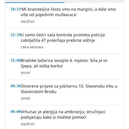
'Mi braniteljice često smo na margini, a dale smo
18:13
više od pojedinih muškaraca'
DRUŠTVO
U samo četiri sata kontrole prometa policija
12:14
zabilježila 47 prekršaja prebrze vožnje
CRNA KRONIKA
Brodske lađarice osvojile 4. mjesto: 'bila je to
11:06
lijepa, ali teška borba'
SPORT
Otvorene prijave za jubilarnu 10. Slavonsku trku u
09:26
Slavonskom Brodu
SPORT
Vrhunac je alergija na ambroziju; stručnjaci
08:08
podsjećaju kako si možete pomoći
DRUŠTVO