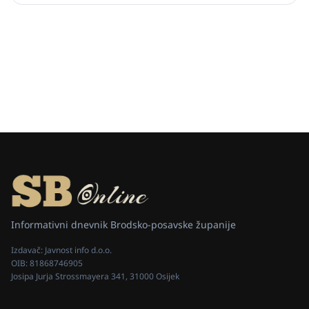
Informativni dnevnik Brodsko-posavske županije
Izdavač:
Javnost info d.o.o.
OIB:
81868746905
Josipa Jurja Strossmayera 341, 31000 Osijek