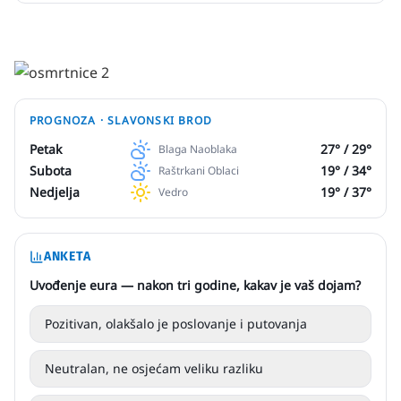
PROGNOZA ·
SLAVONSKI BROD
Petak
27
° /
29
°
Blaga Naoblaka
Subota
19
° /
34
°
Raštrkani Oblaci
Nedjelja
19
° /
37
°
Vedro
ANKETA
Uvođenje eura — nakon tri godine, kakav je vaš dojam?
Pozitivan, olakšalo je poslovanje i putovanja
Neutralan, ne osjećam veliku razliku