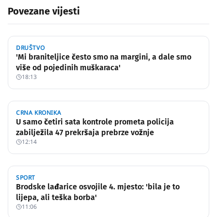
Povezane vijesti
DRUŠTVO
'Mi braniteljice često smo na margini, a dale smo
više od pojedinih muškaraca'
18:13
CRNA KRONIKA
U samo četiri sata kontrole prometa policija
zabilježila 47 prekršaja prebrze vožnje
12:14
SPORT
Brodske lađarice osvojile 4. mjesto: 'bila je to
lijepa, ali teška borba'
11:06