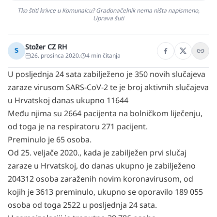
Tko štiti krivce u Komunalcu? Gradonačelnik nema ništa napismeno,
Uprava šuti
Stožer CZ RH
S
26. prosinca 2020.
4
min čitanja
U posljednja 24 sata zabilježeno je 350 novih slučajeva
zaraze virusom SARS-CoV-2 te je broj aktivnih slučajeva
u Hrvatskoj danas ukupno 11644
Među njima su 2664 pacijenta na bolničkom liječenju,
od toga je na respiratoru 271 pacijent.
Preminulo je 65 osoba.
Od 25. veljače 2020., kada je zabilježen prvi slučaj
zaraze u Hrvatskoj, do danas ukupno je zabilježeno
204312 osoba zaraženih novim koronavirusom, od
kojih je 3613 preminulo, ukupno se oporavilo 189 055
osoba od toga 2522 u posljednja 24 sata.