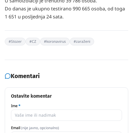
U samoizolaciji je trenutno 39 786 osoba.
Do danas je ukupno testirano 990 665 osoba, od toga
1 651 u posljednja 24 sata.
#
Stozer
#
CZ
#
koronavirus
#
zaraženi
Komentari
Ostavite komentar
Ime
*
Email
(nije javno, opcionalno)