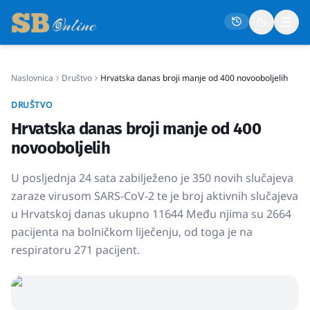
Naslovnica
Društvo
Hrvatska danas broji manje od 400 novooboljelih
Naslovna
DRUŠTVO
Društvo
Hrvatska danas broji manje od 400
Politika
novooboljelih
Gospodarstvo
U posljednja 24 sata zabilježeno je 350 novih slučajeva
Život
zaraze virusom SARS-CoV-2 te je broj aktivnih slučajeva
u Hrvatskoj danas ukupno 11644 Među njima su 2664
Crna kronika
pacijenta na bolničkom liječenju, od toga je na
Sport
respiratoru 271 pacijent.
Kultura
Osmrtnice