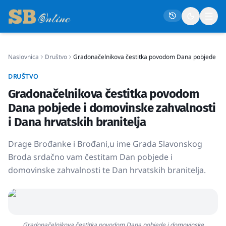
Naslovnica
Društvo
Gradonačelnikova čestitka povodom Dana pobjede i dom
Naslovna
DRUŠTVO
Društvo
Gradonačelnikova čestitka povodom
Politika
Dana pobjede i domovinske zahvalnosti
Gospodarstvo
i Dana hrvatskih branitelja
Život
Drage Brođanke i Brođani,u ime Grada Slavonskog
Crna kronika
Broda srdačno vam čestitam Dan pobjede i
domovinske zahvalnosti te Dan hrvatskih branitelja.
Sport
Kultura
Osmrtnice
Gradonačelnikova čestitka povodom Dana pobjede i domovinske