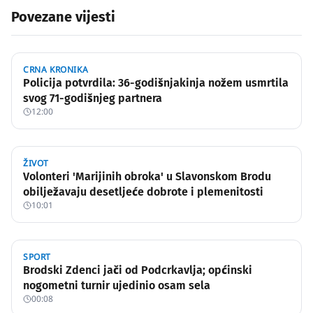
Povezane vijesti
CRNA KRONIKA
Policija potvrdila: 36-godišnjakinja nožem usmrtila
svog 71-godišnjeg partnera
12:00
ŽIVOT
Volonteri 'Marijinih obroka' u Slavonskom Brodu
obilježavaju desetljeće dobrote i plemenitosti
10:01
SPORT
Brodski Zdenci jači od Podcrkavlja; općinski
nogometni turnir ujedinio osam sela
00:08