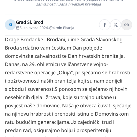
zahvalnosti i Dana hrvatskih branitelja
Grad Sl. Brod
G
5. kolovoza 2024.
4
min čitanja
Drage Brođanke i Brođani,
u ime Grada Slavonskog
Broda srdačno vam čestitam Dan pobjede i
domovinske zahvalnosti te Dan hrvatskih branitelja.
Danas, na 29. obljetnicu veličanstvene vojno-
redarstvene operacije „Oluja“, prisjećamo se hrabrosti
i požrtvovnosti naših branitelja koji su nam donijeli
slobodu i suverenost.
S ponosom se sjećamo njihovih
nesebičnih djela i žrtava, koje su trajno utkane u
povijest naše domovine. Naša je obveza čuvati sjećanje
na njihovu hrabrost i prenositi istinu o Domovinskom
ratu budućim generacijama.
Uz zajednički trud i
predan rad, osigurajmo bolju i prosperitetniju