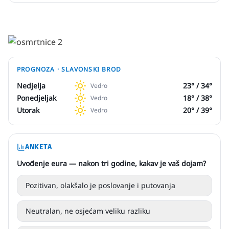
PROGNOZA ·
SLAVONSKI BROD
Nedjelja
23
° /
34
°
Vedro
Ponedjeljak
18
° /
38
°
Vedro
Utorak
20
° /
39
°
Vedro
ANKETA
Uvođenje eura — nakon tri godine, kakav je vaš dojam?
Pozitivan, olakšalo je poslovanje i putovanja
Neutralan, ne osjećam veliku razliku