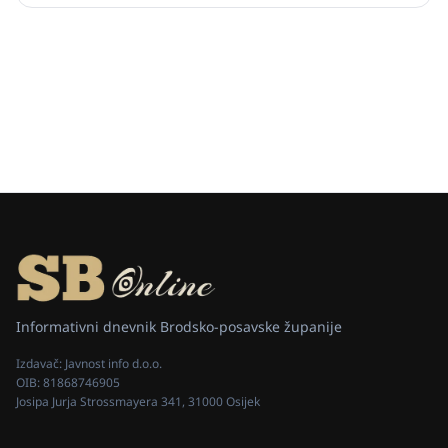
Informativni dnevnik Brodsko-posavske županije
Izdavač:
Javnost info d.o.o.
OIB:
81868746905
Josipa Jurja Strossmayera 341, 31000 Osijek