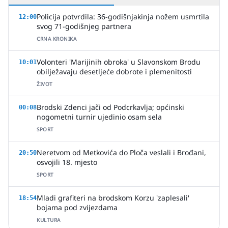
Policija potvrdila: 36-godišnjakinja nožem usmrtila
12:00
svog 71-godišnjeg partnera
CRNA KRONIKA
Volonteri 'Marijinih obroka' u Slavonskom Brodu
10:01
obilježavaju desetljeće dobrote i plemenitosti
ŽIVOT
Brodski Zdenci jači od Podcrkavlja; općinski
00:08
nogometni turnir ujedinio osam sela
SPORT
Neretvom od Metkovića do Ploča veslali i Brođani,
20:50
osvojili 18. mjesto
SPORT
Mladi grafiteri na brodskom Korzu 'zaplesali'
18:54
bojama pod zvijezdama
KULTURA