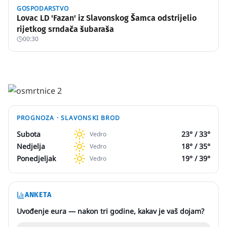
GOSPODARSTVO
Lovac LD 'Fazan' iz Slavonskog Šamca odstrijelio
rijetkog srndača šubaraša
00:30
PROGNOZA ·
SLAVONSKI BROD
Subota
23
° /
33
°
Vedro
Nedjelja
18
° /
35
°
Vedro
Ponedjeljak
19
° /
39
°
Vedro
ANKETA
Uvođenje eura — nakon tri godine, kakav je vaš dojam?