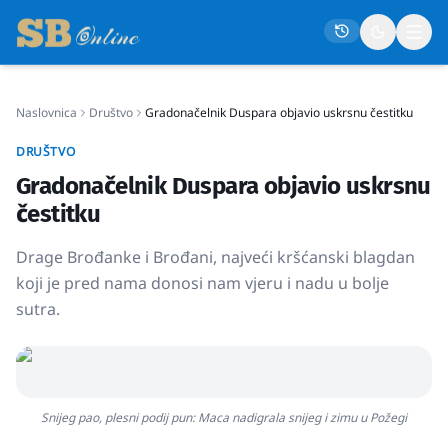
Naslovnica
Društvo
Gradonačelnik Duspara objavio uskrsnu čestitku
Naslovna
DRUŠTVO
Društvo
Gradonačelnik Duspara objavio uskrsnu
Politika
čestitku
Gospodarstvo
Drage Brođanke i Brođani, najveći kršćanski blagdan
Život
koji je pred nama donosi nam vjeru i nadu u bolje
sutra.
Crna kronika
Sport
Kultura
Osmrtnice
Snijeg pao, plesni podij pun: Maca nadigrala snijeg i zimu u Požegi