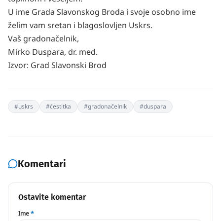
U ime Grada Slavonskog Broda i svoje osobno ime
želim vam sretan i blagoslovljen Uskrs.
Vaš gradonačelnik,
Mirko Duspara, dr. med.
Izvor:
Grad Slavonski Brod
#
uskrs
#
čestitka
#
gradonačelnik
#
duspara
Komentari
Ostavite komentar
Ime
*