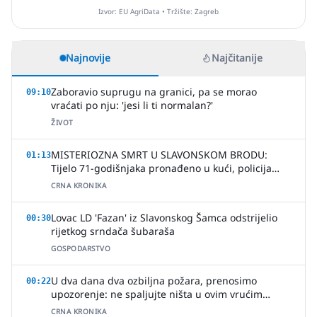
Izvor: EU AgriData • Tržište: Zagreb
Najnovije
Najčitanije
Zaboravio suprugu na granici, pa se morao
09:10
vraćati po nju: 'jesi li ti normalan?'
ŽIVOT
MISTERIOZNA SMRT U SLAVONSKOM BRODU:
01:13
Tijelo 71-godišnjaka pronađeno u kući, policija
uhitila jednu osobu
CRNA KRONIKA
Lovac LD 'Fazan' iz Slavonskog Šamca odstrijelio
00:30
rijetkog srndača šubaraša
GOSPODARSTVO
U dva dana dva ozbiljna požara, prenosimo
00:22
upozorenje: ne spaljujte ništa u ovim vrućim
ljetnim danima
CRNA KRONIKA