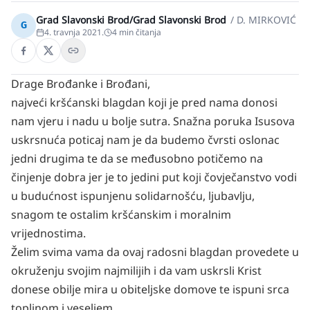
Grad Slavonski Brod/Grad Slavonski Brod
/
D. MIRKOVIĆ
G
4. travnja 2021.
4
min čitanja
Drage Brođanke i Brođani,
najveći kršćanski blagdan koji je pred nama donosi
nam vjeru i nadu u bolje sutra. Snažna poruka Isusova
uskrsnuća poticaj nam je da budemo čvrsti oslonac
jedni drugima te da se međusobno potičemo na
činjenje dobra jer je to jedini put koji čovječanstvo vodi
u budućnost ispunjenu solidarnošću, ljubavlju,
snagom te ostalim kršćanskim i moralnim
vrijednostima.
Želim svima vama da ovaj radosni blagdan provedete u
okruženju svojim najmilijih i da vam uskrsli Krist
donese obilje mira u obiteljske domove te ispuni srca
toplinom i veseljem.