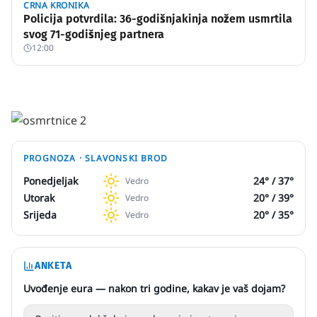
CRNA KRONIKA
Policija potvrdila: 36-godišnjakinja nožem usmrtila
svog 71-godišnjeg partnera
12:00
PROGNOZA ·
SLAVONSKI BROD
Ponedjeljak
24
° /
37
°
Vedro
Utorak
20
° /
39
°
Vedro
Srijeda
20
° /
35
°
Vedro
ANKETA
Uvođenje eura — nakon tri godine, kakav je vaš dojam?