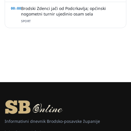
Brodski Zdenci jači od Podcrkavlja; općinski
00:08
nogometni turnir ujedinio osam sela
SPORT
Informativni dnevnik Brodsko-posavske županije