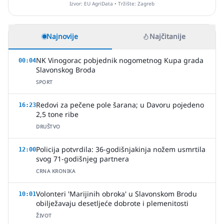
Izvor: EU AgriData • Tržište: Zagreb
Najnovije
Najčitanije
NK Vinogorac pobjednik nogometnog Kupa grada
00:04
Slavonskog Broda
SPORT
Redovi za pečene pole šarana; u Davoru pojedeno
16:23
2,5 tone ribe
DRUŠTVO
Policija potvrdila: 36-godišnjakinja nožem usmrtila
12:00
svog 71-godišnjeg partnera
CRNA KRONIKA
Volonteri 'Marijinih obroka' u Slavonskom Brodu
10:01
obilježavaju desetljeće dobrote i plemenitosti
ŽIVOT