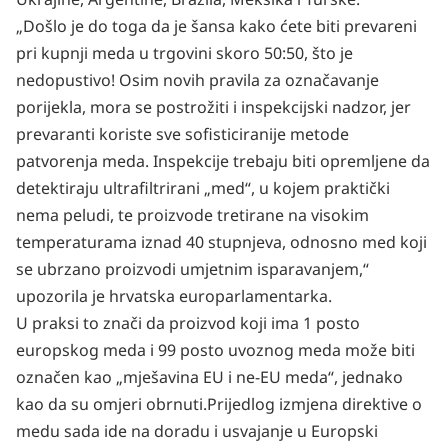
„Došlo je do toga da je šansa kako ćete biti prevareni
pri
kupnji meda
u trgovini skoro 50:50, što je
nedopustivo! Osim novih pravila za označavanje
porijekla, mora se postrožiti i inspekcijski nadzor, jer
prevaranti koriste sve sofisticiranije metode
patvorenja meda. Inspekcije trebaju biti opremljene da
detektiraju ultrafiltrirani „med“, u kojem praktički
nema peludi, te proizvode tretirane na visokim
temperaturama iznad 40 stupnjeva, odnosno med koji
se ubrzano proizvodi umjetnim isparavanjem,“
upozorila je hrvatska europarlamentarka.
U praksi to znači da proizvod koji ima 1 posto
europskog meda
i 99 posto uvoznog meda može biti
označen kao „mješavina EU i ne-EU meda“, jednako
kao da su omjeri obrnuti.Prijedlog izmjena direktive o
medu sada ide na doradu i usvajanje u Europski