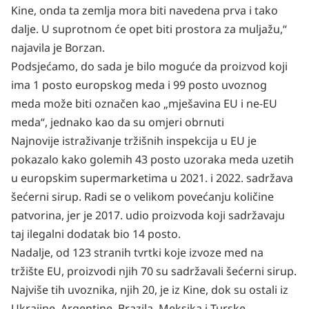
Kine, onda ta zemlja mora biti navedena prva i tako
dalje. U suprotnom će opet biti prostora za muljažu,“
najavila je
Borzan
.
Podsjećamo, do sada je bilo moguće da proizvod koji
ima 1 posto europskog meda i 99 posto uvoznog
meda može biti označen kao „mješavina EU i ne-EU
meda“, jednako kao da su omjeri obrnuti
Najnovije istraživanje tržišnih inspekcija u EU je
pokazalo kako golemih 43 posto uzoraka meda uzetih
u europskim supermarketima u 2021. i 2022. sadržava
šećerni sirup. Radi se o velikom povećanju količine
patvorina, jer je 2017. udio proizvoda koji sadržavaju
taj ilegalni dodatak bio 14 posto.
Nadalje, od 123 stranih tvrtki koje
izvoze med
na
tržište EU, proizvodi njih 70 su sadržavali šećerni sirup.
Najviše tih uvoznika, njih 20, je iz Kine, dok su ostali iz
Ukrajine, Argentine, Brazila, Meksika i Turske.