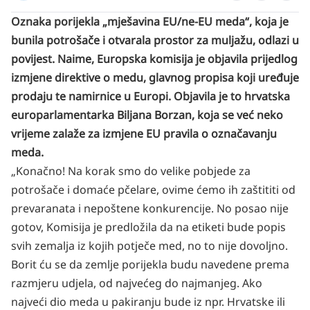
Oznaka porijekla „mješavina EU/ne-EU meda“, koja je
bunila potrošače i otvarala prostor za muljažu, odlazi u
povijest. Naime, Europska komisija je objavila prijedlog
izmjene direktive o medu, glavnog propisa koji uređuje
prodaju te namirnice u Europi. Objavila je to hrvatska
europarlamentarka Biljana Borzan, koja se već neko
vrijeme zalaže za izmjene EU pravila o označavanju
meda.
„Konačno! Na korak smo do velike pobjede za
potrošače i domaće pčelare, ovime ćemo ih zaštititi od
prevaranata i nepoštene konkurencije. No posao nije
gotov, Komisija je predložila da na etiketi bude popis
svih zemalja iz kojih potječe med, no to nije dovoljno.
Borit ću se da zemlje porijekla budu navedene prema
razmjeru udjela, od najvećeg do najmanjeg. Ako
najveći dio meda u pakiranju bude iz npr. Hrvatske ili