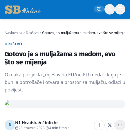
Naslovnica
Društvo
Gotovo je s muljažama s medom, evo što se mijenja
Naslovna
DRUŠTVO
Društvo
Gotovo je s muljažama s medom, evo
Politika
što se mijenja
Gospodarstvo
Oznaka porijekla „mješavina EU/ne-EU meda“, koja je
Život
bunila potrošače i otvarala prostor za muljažu, odlazi u
povijest.
Crna kronika
Sport
Kultura
Osmrtnice
N1 Hrvatska/n1info.hr
N
25. travnja 2023.
4
min čitanja