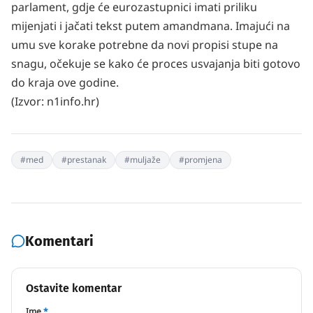
parlament, gdje će eurozastupnici imati priliku
mijenjati i jačati tekst putem amandmana. Imajući na
umu sve korake potrebne da novi propisi stupe na
snagu, očekuje se kako će proces usvajanja biti gotovo
do kraja ove godine.
(Izvor:
n1info.hr
)
#
med
#
prestanak
#
muljaže
#
promjena
Komentari
Ostavite komentar
Ime
*