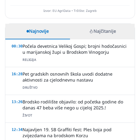
Izvor: EU AgriData • Tržište: Zagreb
Najnovije
Najčitanije
Počela devetnica Velikoj Gospi; brojni hodočasnici
00:30
u marijanskoj župi u Brodskom Vinogorju
RELIGIJA
Pet gradskih osnovnih škola uvodi dodatne
16:28
aktivnosti za cjelodnevnu nastavu
DRUŠTVO
Brodsko rodilište objavilo: od početka godine do
13:26
danas 47 beba više nego u cijeloj 2025.!
ŽIVOT
Najavljen 19. SB Graffiti fest: Ples boja pod
12:34
zvijezdama na brodskom Korzu