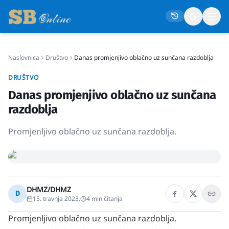
Naslovnica
Društvo
Danas promjenjivo oblačno uz sunčana razdoblja
Naslovna
DRUŠTVO
Društvo
Danas promjenjivo oblačno uz sunčana
Politika
razdoblja
Gospodarstvo
Promjenljivo oblačno uz sunčana razdoblja.
Život
Crna kronika
Sport
DHMZ/DHMZ
D
Kultura
15. travnja 2023.
4
min čitanja
Osmrtnice
Promjenljivo oblačno uz sunčana razdoblja.