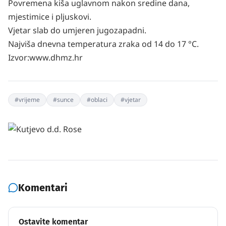
Povremena kiša uglavnom nakon sredine dana,
mjestimice i pljuskovi.
Vjetar slab do umjeren jugozapadni.
Najviša dnevna temperatura zraka od 14 do 17 °C.
Izvor:www.dhmz.hr
#
vrijeme
#
sunce
#
oblaci
#
vjetar
Komentari
Ostavite komentar