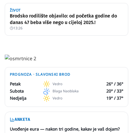
ŽIVOT
Brodsko rodilište objavilo: od početka godine do
danas 47 beba više nego u cijeloj 2025.!
13:26
PROGNOZA ·
SLAVONSKI BROD
Petak
26
° /
36
°
Vedro
Subota
20
° /
33
°
Blaga Naoblaka
Nedjelja
19
° /
37
°
Vedro
ANKETA
Uvođenje eura — nakon tri godine, kakav je vaš dojam?