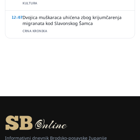
KULTURA
Dvojica muškaraca uhićena zbog krijumčarenja
12:07
migranata kod Slavonskog Šamca
CRNA KRONIKA
Informativni dnevnik Brodsko-posavske županije