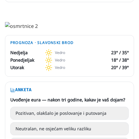
PROGNOZA ·
SLAVONSKI BROD
Nedjelja
23
° /
35
°
Vedro
Ponedjeljak
18
° /
38
°
Vedro
Utorak
20
° /
39
°
Vedro
ANKETA
Uvođenje eura — nakon tri godine, kakav je vaš dojam?
Pozitivan, olakšalo je poslovanje i putovanja
Neutralan, ne osjećam veliku razliku