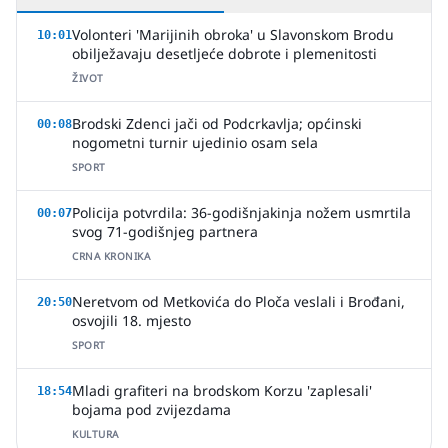
Volonteri 'Marijinih obroka' u Slavonskom Brodu
10:01
obilježavaju desetljeće dobrote i plemenitosti
ŽIVOT
Brodski Zdenci jači od Podcrkavlja; općinski
00:08
nogometni turnir ujedinio osam sela
SPORT
Policija potvrdila: 36-godišnjakinja nožem usmrtila
00:07
svog 71-godišnjeg partnera
CRNA KRONIKA
Neretvom od Metkovića do Ploča veslali i Brođani,
20:50
osvojili 18. mjesto
SPORT
Mladi grafiteri na brodskom Korzu 'zaplesali'
18:54
bojama pod zvijezdama
KULTURA