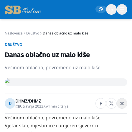
Naslovnica
Društvo
Danas oblačno uz malo kiše
Naslovna
DRUŠTVO
Društvo
Danas oblačno uz malo kiše
Politika
Većinom oblačno, povremeno uz malo kiše.
Gospodarstvo
Život
Crna kronika
DHMZ/DHMZ
Sport
D
9. travnja 2023.
4
min čitanja
Kultura
Većinom oblačno, povremeno uz malo kiše.
Osmrtnice
Vjetar slab, mjestimice i umjeren sjeverni i