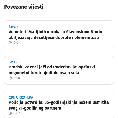
Povezane vijesti
ŽIVOT
Volonteri 'Marijinih obroka' u Slavonskom Brodu
obilježavaju desetljeće dobrote i plemenitosti
10:01
SPORT
Brodski Zdenci jači od Podcrkavlja; općinski
nogometni turnir ujedinio osam sela
00:08
CRNA KRONIKA
Policija potvrdila: 36-godišnjakinja nožem usmrtila
svog 71-godišnjeg partnera
00:07