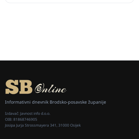
Informativni dnevnik Brodsko-posavske županije
Izdavač:
Javnost info d.o.o.
OIB:
81868746905
Josipa Jurja Strossmayera 341, 31000 Osijek