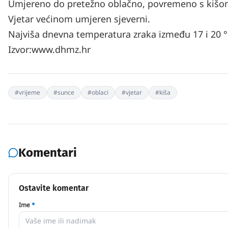
Umjereno do pretežno oblačno, povremeno s kišom,
Vjetar većinom umjeren sjeverni.
Najviša dnevna temperatura zraka između 17 i 20 °
Izvor:www.dhmz.hr
#
vrijeme
#
sunce
#
oblaci
#
vjetar
#
kiša
Komentari
Ostavite komentar
Ime
*