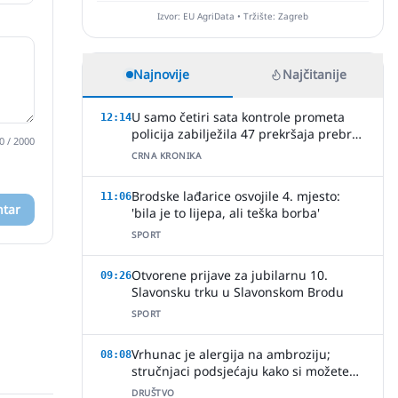
Izvor: EU AgriData • Tržište: Zagreb
Najnovije
Najčitanije
U samo četiri sata kontrole prometa
12:14
policija zabilježila 47 prekršaja prebrze
0
/ 2000
vožnje
CRNA KRONIKA
Brodske lađarice osvojile 4. mjesto:
11:06
ntar
'bila je to lijepa, ali teška borba'
SPORT
Otvorene prijave za jubilarnu 10.
09:26
Slavonsku trku u Slavonskom Brodu
SPORT
Vrhunac je alergija na ambroziju;
08:08
stručnjaci podsjećaju kako si možete
pomoći
DRUŠTVO