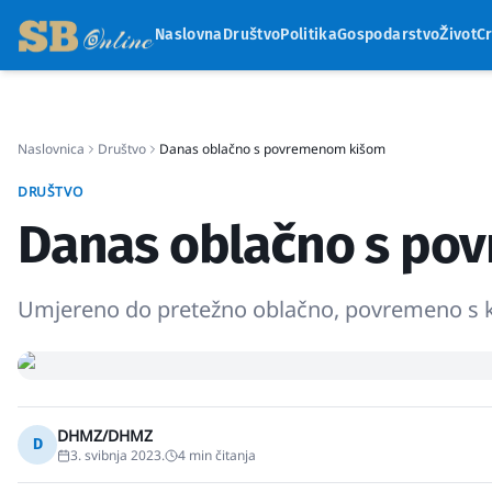
Naslovna
Društvo
Politika
Gospodarstvo
Život
C
Naslovnica
Društvo
Danas oblačno s povremenom kišom
DRUŠTVO
Danas oblačno s po
Umjereno do pretežno oblačno, povremeno s ki
DHMZ/DHMZ
D
3. svibnja 2023.
4
min čitanja