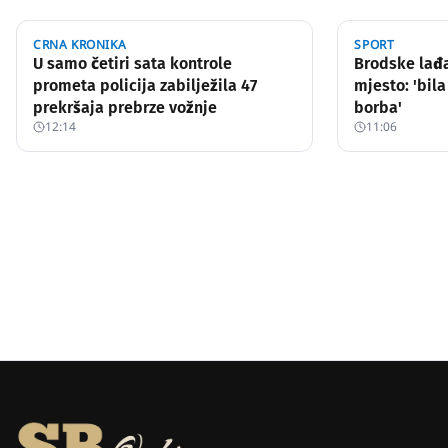
CRNA KRONIKA
SPORT
U samo četiri sata kontrole
Brodske lađa
prometa policija zabilježila 47
mjesto: 'bila
prekršaja prebrze vožnje
borba'
12:14
11:06