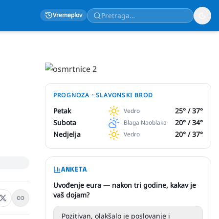
Vremeplov
PROGNOZA ·
SLAVONSKI BROD
Petak
25
° /
37
°
Vedro
Subota
20
° /
34
°
Blaga Naoblaka
Nedjelja
20
° /
37
°
Vedro
ANKETA
Uvođenje eura — nakon tri godine, kakav je
vaš dojam?
Pozitivan, olakšalo je poslovanje i