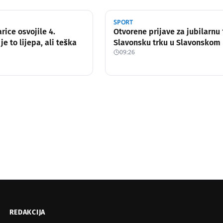
SPORT
rice osvojile 4.
Otvorene prijave za jubilarnu 
 je to lijepa, ali teška
Slavonsku trku u Slavonskom
09:26
REDAKCIJA