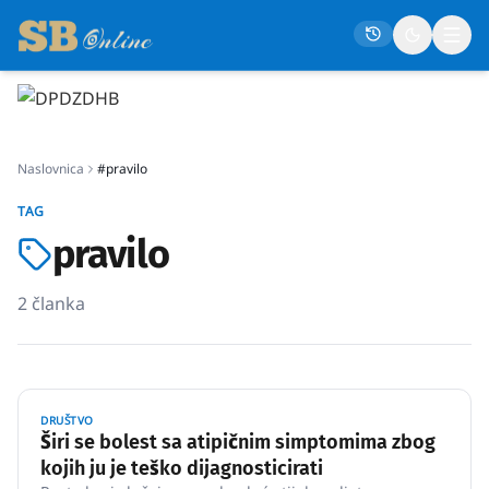
Naslovna
Naslovnica
#pravilo
Društvo
TAG
Politika
pravilo
Gospodarstvo
Život
2
članka
Crna kronika
Sport
Kultura
DRUŠTVO
Širi se bolest sa atipičnim simptomima zbog
Osmrtnice
kojih ju je teško dijagnosticirati