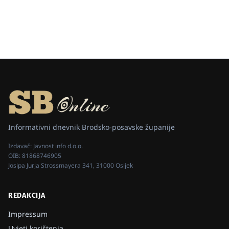
Informativni dnevnik Brodsko-posavske županije
Izdavač:
Javnost info d.o.o.
OIB:
81868746905
Josipa Jurja Strossmayera 341, 31000 Osijek
REDAKCIJA
Impressum
Uvjeti korištenja