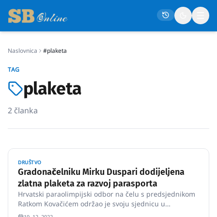
Naslovnica
#plaketa
Naslovna
TAG
Društvo
plaketa
Politika
2
članka
Gospodarstvo
Život
Crna kronika
DRUŠTVO
Sport
Gradonačelniku Mirku Duspari dodijeljena
zlatna plaketa za razvoj parasporta
Kultura
Hrvatski paraolimpijski odbor na čelu s predsjednikom
Osmrtnice
Ratkom Kovačićem održao je svoju sjednicu u
Slavonskom Brodu.
19. 12. 2022.