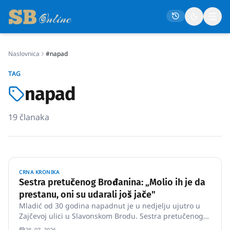
Naslovnica
#napad
Naslovna
TAG
Društvo
napad
Politika
19
članaka
Gospodarstvo
Život
Crna kronika
CRNA KRONIKA
Sport
Sestra pretučenog Brođanina: „Molio ih je da
prestanu, oni su udarali još jače"
Kultura
Mladić od 30 godina napadnut je u nedjelju ujutro u
Osmrtnice
Zajčevoj ulici u Slavonskom Brodu. Sestra pretučenoga
za medije je opisala kako je grupa nepoznatih mladića
28. 07. 2026.