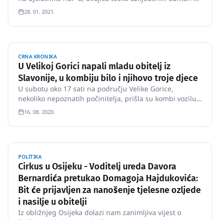
prevezena u pakračku bolnicu, dok je treći liječničku
28. 01. 2021.
pomoć zatražio naknadno.
CRNA KRONIKA
U Velikoj Gorici napali mladu obitelj iz
Slavonije, u kombiju bilo i njihovo troje djece
U subotu oko 17 sati na području Velike Gorice,
nekoliko nepoznatih počinitelja, prišla su kombi vozilu
marke Mercedes Sprinter, požeških registarskih oznaka
16. 08. 2020.
u kojem su se nalazili 23-godišnjak i 24-godišnjakinja te
njihovo troje djece.
POLITIKA
Cirkus u Osijeku - Voditelj ureda Davora
Bernardića pretukao Domagoja Hajdukovića:
Bit će prijavljen za nanošenje tjelesne ozljede
i nasilje u obitelji
Iz obližnjeg Osijeka dolazi nam zanimljiva vijest o