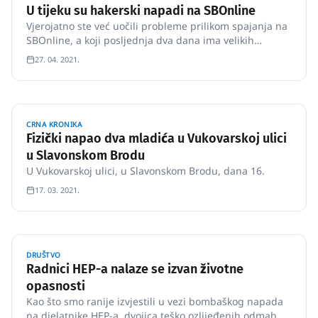
U tijeku su hakerski napadi na SBOnline
Vjerojatno ste već uočili probleme prilikom spajanja na
SBOnline, a koji posljednja dva dana ima velikih
problema sa sofisticiranim hakerskim napadima.
27. 04. 2021.
CRNA KRONIKA
Fizički napao dva mladića u Vukovarskoj ulici
u Slavonskom Brodu
U Vukovarskoj ulici, u Slavonskom Brodu, dana 16.
17. 03. 2021.
DRUŠTVO
Radnici HEP-a nalaze se izvan životne
opasnosti
Kao što smo ranije izvjestili u vezi bombaškog napada
na djelatnike HEP-a, dvojica teško ozlijeđenih odmah su