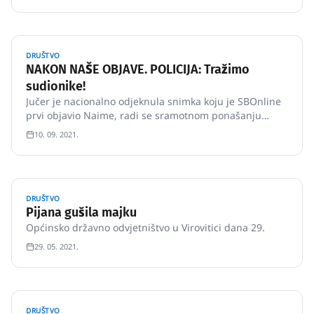
godina i zatim pobjegao.
DRUŠTVO
NAKON NAŠE OBJAVE. POLICIJA: Tražimo
sudionike!
Jučer je nacionalno odjeknula snimka koju je SBOnline
prvi objavio Naime, radi se sramotnom ponašanju
nekoliko muškaraca, koji su prekjučer ispred brodske
10. 09. 2021.
Opće bolnice napali muškarca jer je nosio majicu
Hajduka.
DRUŠTVO
Pijana gušila majku
Općinsko državno odvjetništvo u Virovitici dana 29.
29. 05. 2021.
DRUŠTVO