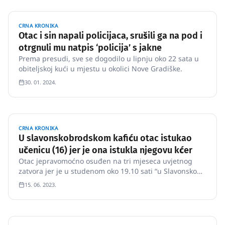
CRNA KRONIKA
Otac i sin napali policijaca, srušili ga na pod i
otrgnuli mu natpis ‘policija’ s jakne
Prema presudi, sve se dogodilo u lipnju oko 22 sata u
obiteljskoj kući u mjestu u okolici Nove Gradiške.
30. 01. 2024.
CRNA KRONIKA
U slavonskobrodskom kafiću otac istukao
učenicu (16) jer je ona istukla njegovu kćer
Otac jepravomoćno osuđen na tri mjeseca uvjetnog
zatvora jer je u studenom oko 19.10 sati “u Slavonskom
Brodu unutar Caffe bara Charlie napao maloljetnicu"
15. 06. 2023.
piše danica.hr.