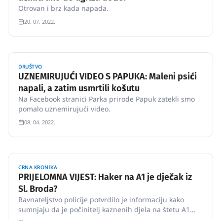
Otrovan i brz kada napada.
20. 07. 2022.
DRUŠTVO
UZNEMIRUJUĆI VIDEO S PAPUKA: Maleni psići
napali, a zatim usmrtili košutu
Na Facebook stranici Parka prirode Papuk zatekli smo
pomalo uznemirujući video.
08. 04. 2022.
CRNA KRONIKA
PRIJELOMNA VIJEST: Haker na A1 je dječak iz
Sl. Broda?
Ravnateljstvo policije potvrdilo je informaciju kako
sumnjaju da je počinitelj kaznenih djela na štetu A1
Hrvatska maloljetna osoba iz Brodsko-posavske