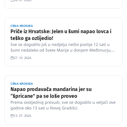
bez razloga krenula u nasilje.
CRNA KRONIKA
Priče iz Hrvatske: Jelen u šumi napao lovca i
teško ga ozlijedio!
Sve se dogodilo još u nedjelju nešto poslije 12 sati u
šumi nedaleko od Svete Marije u donjem Međimurju,
otkriva portal eMedjimurje.
27. 10. 2024.
CRNA KRONIKA
Napao prodavača mandarina jer su
“špricane” pa se loše proveo
Prema ovotjednoj presudi, sve se dogodilo u veljači ove
godine oko 13 sati u Novoj Gradišci.
13. 07. 2024.