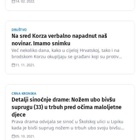
14. 02. 2022.
županije "Policijski službenici Službe kibernetičke
sigurnosti u koordinaciji s PU brodsko-posavskom,
proveli su danas tije…
DRUŠTVO
Na sred Korza verbalno napadnut naš
novinar. Imamo snimku
Već nekoliko dana, kako u cijeloj Hrvatskoj, tako i na
brodskom Korzu okupljaju se građani koji su protiv
covid-potvrda.
11. 11. 2021.
CRNA KRONIKA
Detalji sinoćnje drame: Nožem ubo bivšu
suprugu (33) u trbuh pred očima maloljetne
djece
Prava drama odvijala se sinoć u Školskoj ulici u Lipiku
kada je bivši suprug nožem u trbuh ubo svoju bivšu
ženu pred očima dvoje maloljetne djece od 8 i 10
05. 10. 2021.