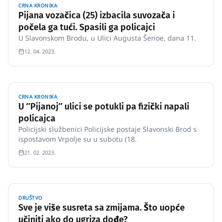
CRNA KRONIKA
Pijana vozačica (25) izbacila suvozača i
počela ga tući. Spasili ga policajci
U Slavonskom Brodu, u Ulici Augusta Šenoe, dana 11.
12. 04. 2023.
CRNA KRONIKA
U ʺPijanojʺ ulici se potukli pa fizički napali
policajca
Policijski službenici Policijske postaje Slavonski Brod s
ispostavom Vrpolje su u subotu (18.
21. 02. 2023.
DRUŠTVO
Sve je više susreta sa zmijama. Što uopće
učiniti ako do ugriza dođe?