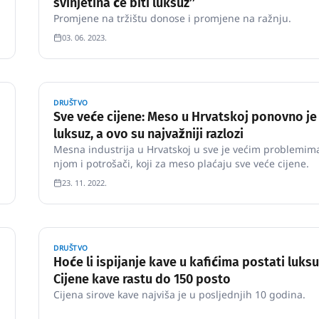
svinjetina će biti luksuz’’
Promjene na tržištu donose i promjene na ražnju.
03. 06. 2023.
DRUŠTVO
Sve veće cijene: Meso u Hrvatskoj ponovno je
luksuz, a ovo su najvažniji razlozi
Mesna industrija u Hrvatskoj u sve je većim problemima
njom i potrošači, koji za meso plaćaju sve veće cijene.
23. 11. 2022.
DRUŠTVO
Hoće li ispijanje kave u kafićima postati luks
Cijene kave rastu do 150 posto
Cijena sirove kave najviša je u posljednjih 10 godina.
i