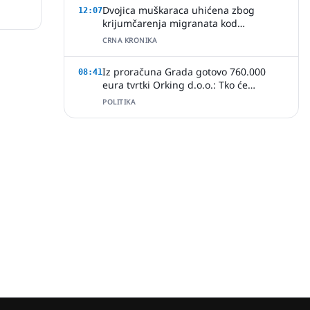
Dvojica muškaraca uhićena zbog
12:07
krijumčarenja migranata kod
Slavonskog Šamca
CRNA KRONIKA
Iz proračuna Grada gotovo 760.000
08:41
eura tvrtki Orking d.o.o.: Tko će
provjeriti način ugovaranja poslova?
POLITIKA