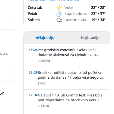
Četvrtak
28
° /
28
°
Vedro
Petak
23
° /
37
°
Blaga Naoblaka
Subota
19
° /
34
°
Isprekidani Oblaci
Najnovije
Najčitanije
Pet gradskih osnovnih škola uvodi
16:28
, a s
dodatne aktivnosti za cjelodnevnu
nastavu
DRUŠTVO
Brodsko rodilište objavilo: od početka
13:26
godine do danas 47 beba više nego u
cijeloj 2025.!
ŽIVOT
uz?
Najavljen 19. SB Graffiti fest: Ples boja
12:34
pod zvijezdama na brodskom Korzu
KULTURA