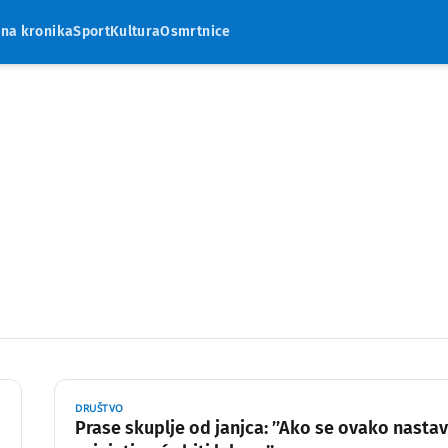
rna kronika
Sport
Kultura
Osmrtnice
DRUŠTVO
Prase skuplje od janjca: ’’Ako se ovako nastav