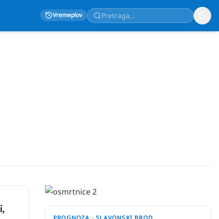
Vremeplov
i,
PROGNOZA ·
SLAVONSKI BROD