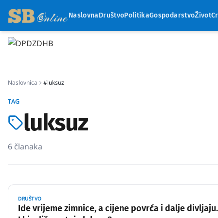
Naslovna
Društvo
Politika
Gospodarstvo
Život
C
Naslovnica
#luksuz
TAG
luksuz
6
članaka
DRUŠTVO
Ide vrijeme zimnice, a cijene povrća i dalje divljaju.