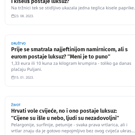
I kiseliš postaje luksuz?
Na tržnici tek se stidljivo ukazala jedna teglica kisele paprike.
23. 08. 2023.
DRUŠTVO
Prije se smatrala najjeftinijom namirnicom, ali s
eurom postaje luksuz? ʺMeni je to punoʺ
1,33 eura ili 10 kuna za kilogram krumpira - toliko ga danas
plaćaju Puljani.
15. 01. 2023.
ŽIVOT
Hrvati vole cvijeće, no i ono postaje luksuz:
ʺCijene su išle u nebo, ljudi su nezadovoljniʺ
Pelargonije, surfinije, petunije - svaka prava vrtlarica, ali i
vrtlar znaju da je gotovo nepojmljivo bez ovog cvijeća ukrasit