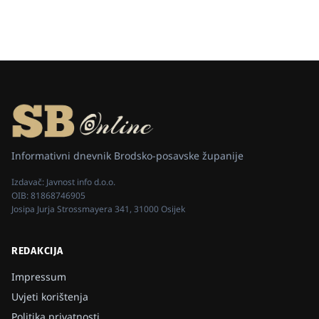
Informativni dnevnik Brodsko-posavske županije
Izdavač:
Javnost info d.o.o.
OIB:
81868746905
Josipa Jurja Strossmayera 341, 31000 Osijek
REDAKCIJA
Impressum
Uvjeti korištenja
Politika privatnosti