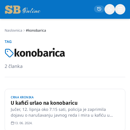
Naslovnica
#konobarica
Naslovna
TAG
Društvo
konobarica
Politika
2
članka
Gospodarstvo
Život
Crna kronika
CRNA KRONIKA
Sport
U kafići urlao na konobaricu
Jučer, 12. lipnja oko 7:15 sati, policija je zaprimila
Kultura
dojavu o narušavanju javnog reda i mira u kafiću u
Slavonskom Brodu. Dolaskom policijskih službenika
Osmrtnice
13. 06. 2024.
utvrđeno je kako je 49-godišnjak (gost u kafiću),