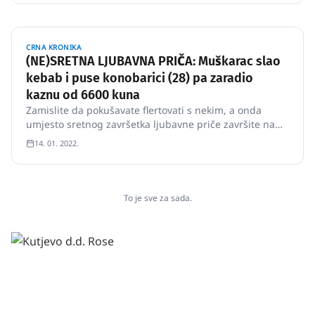
nezadovoljan uslugom vikao i galamio na 50-godišnju
djelatnicu ugosti…
CRNA KRONIKA
(NE)SRETNA LJUBAVNA PRIČA: Muškarac slao
kebab i puse konobarici (28) pa zaradio
kaznu od 6600 kuna
Zamislite da pokušavate flertovati s nekim, a onda
umjesto sretnog završetka ljubavne priče završite na
sudu.
14. 01. 2022.
To je sve za sada.